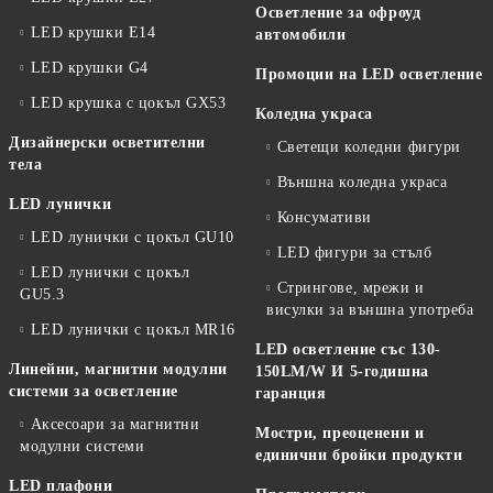
Осветление за офроуд
LED крушки E14
автомобили
LED крушки G4
Промоции на LED осветление
LED крушка с цокъл GX53
Коледна украса
Дизайнерски осветителни
Светещи коледни фигури
тела
Външна коледна украса
LED лунички
Консумативи
LED лунички с цокъл GU10
LED фигури за стълб
LED лунички с цокъл
Стрингове, мрежи и
GU5.3
висулки за външна употреба
LED лунички с цокъл MR16
LED осветление със 130-
Линейни, магнитни модулни
150LM/W И 5-годишна
системи за осветление
гаранция
Аксесоари за магнитни
Мостри, преоценени и
модулни системи
единични бройки продукти
LED плафони