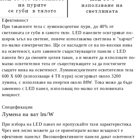
Ефективност
При таванните тела с луминисцентни пури, до 40% от
светлината се губи в самото тяло. LED панелите осигуряват по-
широк ъгъл на светене, повече използваема светлина и "харчат"
по-малко електричество. Ще се насладите се на по-високи нива
на осветеност, като замените съществуващите панели с LED
панели без да сменяте целия таван, а и можете да използвате по-
малко осветителни тела от съществуващите за да постигнете
същите нива на осветеност. Луминисцентните осветителни тела
600 X 600 (използващи 4 T8 пури) осигуряват около 3200
лумена, с използване на енергия около 88W. Това може да бъде
заменено с LED панел, използващ по-малко от половината
мощност.
Спецификации
Лумена на ват lm/W
При избора на LED панел не пропускайте тази характеристика.
Чрез нея лесно можете да се ориентирате колко всъщност е
ефективен панелът. Високоефективните панели дават осветеност