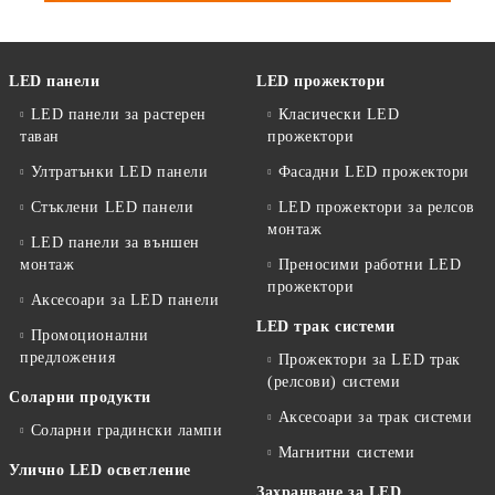
LED панели
LED прожектори
LED панели за растерен
Класически LED
таван
прожектори
Ултратънки LED панели
Фасадни LED прожектори
Стъклени LED панели
LED прожектори за релсов
монтаж
LED панели за външен
монтаж
Преносими работни LED
прожектори
Аксесоари за LED панели
LED трак системи
Промоционални
предложения
Прожектори за LED трак
(релсови) системи
Соларни продукти
Аксесоари за трак системи
Соларни градински лампи
Магнитни системи
Улично LED осветление
Захранване за LED