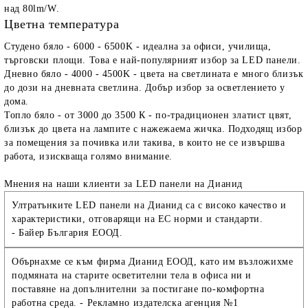
над 80lm/W.
Цветна температура
Студено бяло - 6000 - 6500K - идеална за офиси, училища,
търговски площи. Това е най-популярният избор за LED панели.
Дневно бяло - 4000 - 4500K - цвета на светлината е много близък
до дози на дневната светлина. Добър избор за осветлението у
дома.
Топло бяло - от 3000 до 3500 К - по-традиционен златист цвят,
близък до цвета на лампите с нажежаема жичка. Подходящ избор
за помещения за почивка или такива, в които не се извършва
работа, изискваща голямо внимание.
Мнения на наши клиенти за LED панели на Дианид
Ултратънките LED панели на Дианид са с високо качество и
характеристики, отговарящи на ЕС норми и стандарти.
-
Байер България ЕООД.
Обърнахме се към фирма Дианид ЕООД, като им възложихме
подмяната на старите осветителни тела в офиса ни и
поставяне на допълнителни за постигане по-комфортна
работна среда. -
Рекламно издателска агенция №1