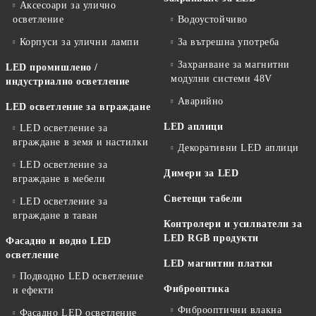
Аксесоари за улично
осветление
Водоустойчиво
Корпуси за улични лампи
За вътрешна употреба
Захранване за магнитни
LED промишлено /
модулни системи 48V
индустриално осветление
Аварийно
LED осветление за вграждане
LED аплици
LED осветление за
вграждане в земя и настилки
Декоративни LED аплици
LED осветление за
Димери за LED
вграждане в мебели
Светещи табели
LED осветление за
вграждане в таван
Контролери и усилватели за
LED RGB продукти
Фасадно и водно LED
осветление
LED магнитни платки
Подводно LED осветление
Фиброоптика
и ефекти
Фиброоптични влакна
Фасадно LED осветление