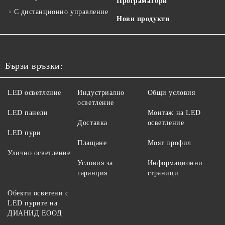
Програматори
С дистанционно управление
Нови продукти
Бързи връзки:
LED осветление
Индустриално
Общи условия
осветление
LED панели
Монтаж на LED
Доставка
осветление
LED пури
Плащане
Моят профил
Улично осветление
Условия за
Информационни
гаранция
страници
Обекти осветени с
LED пурите на
ДИАНИД ЕООД