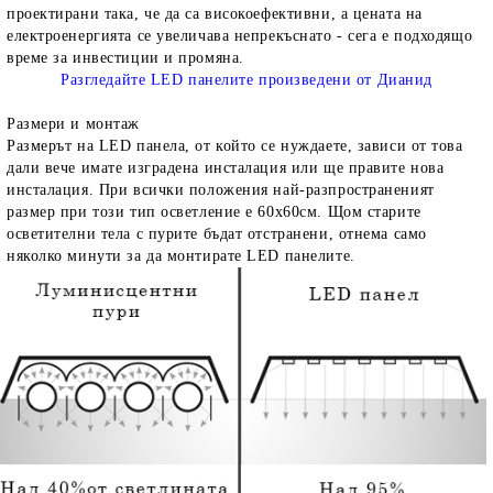
проектирани така, че да са високоефективни, а цената на
електроенергията се увеличава непрекъснато - сега е подходящо
време за инвестиции и промяна.
Разгледайте LED панелите произведени от Дианид
Размери и монтаж
Размерът на LED панела, от който се нуждаете, зависи от това
дали вече имате изградена инсталация или ще правите нова
инсталация. При всички положения най-разпространеният
размер при този тип осветление е 60х60см. Щом старите
осветителни тела с пурите бъдат отстранени, отнема само
няколко минути за да монтирате LED панелите.