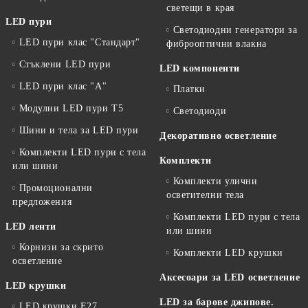
светещи в края
LED пури
Светодиодни генератори за
LED пури клас "Стандарт"
фиброоптични влакна
Стъклени LED пури
LED компоненти
LED пури клас "А"
Платки
Модулни LED пури T5
Светодиоди
Шини и тела за LED пури
Декоративно осветление
Комплекти LED пури с тела
Комплекти
или шини
Комплекти улични
Промоционални
осветителни тела
предложения
Комплекти LED пури с тела
LED ленти
или шини
Корнизи за скрито
Комплекти LED крушки
осветление
Аксесоари за LED осветление
LED крушки
LED за барове джипове.
LED крушки E27