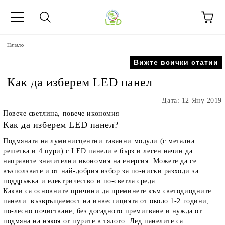
Начало
Вижте всички статии
Как да изберем LED панел
Дата: 12 Яну 2019
Повече светлина, повече икономия
Как да изберем LED панел?
Подмяната на луминисцентни таванни модули (с метална
решетка и 4 пури) с LED панели е бърз и лесен начин да
направите значителни икономия на енергия. Можете да се
възползвате и от най-добрия избор за по-ниски разходи за
поддръжка и електричество и по-светла среда.
Какви са основните причини да преминете към светодиодните
панели: възвръщаемост на инвестицията от около 1-2 години;
по-лесно почистване, без досадното премигване и нужда от
подмяна на някоя от пурите в тялото. Лед панелите са