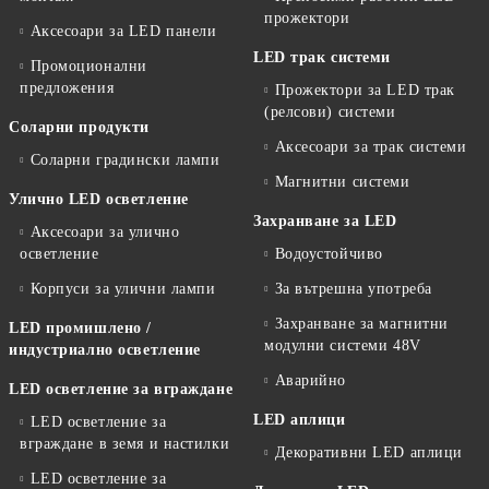
прожектори
Аксесоари за LED панели
LED трак системи
Промоционални
предложения
Прожектори за LED трак
(релсови) системи
Соларни продукти
Аксесоари за трак системи
Соларни градински лампи
Магнитни системи
Улично LED осветление
Захранване за LED
Аксесоари за улично
осветление
Водоустойчиво
Корпуси за улични лампи
За вътрешна употреба
Захранване за магнитни
LED промишлено /
модулни системи 48V
индустриално осветление
Аварийно
LED осветление за вграждане
LED аплици
LED осветление за
вграждане в земя и настилки
Декоративни LED аплици
LED осветление за