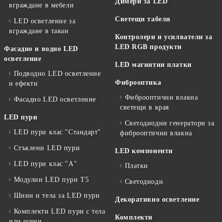
Димери за LED
вграждане в мебели
Светещи табели
LED осветление за
вграждане в таван
Контролери и усилватели за
LED RGB продукти
Фасадно и водно LED
осветление
LED магнитни платки
Подводно LED осветление
Фиброоптика
и ефекти
Фиброоптични влакна
Фасадно LED осветление
светещи в края
LED пури
Светодиодни генератори за
LED пури клас "Стандарт"
фиброоптични влакна
Стъклени LED пури
LED компоненти
LED пури клас "А"
Платки
Модулни LED пури T5
Светодиоди
Шини и тела за LED пури
Декоративно осветление
Комплекти LED пури с тела
Комплекти
или шини