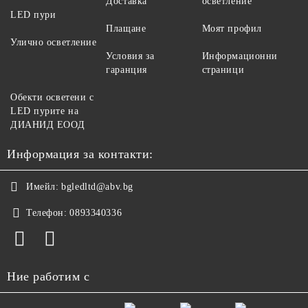
Доставка
осветление
LED пури
Плащане
Моят профил
Улично осветление
Условия за
Информационни
гаранция
страници
Обекти осветени с
LED пурите на
ДИАНИД ЕООД
Информация за контакти:
Имейл:
bgledltd@abv.bg
Телефон:
0893340336
Ние работим с