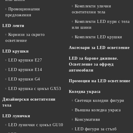
Комплекти улични
Промоционални
осветителни тела
предложения
Комплекти LED пури с тела
LED ленти
или шини
Корнизи за скрито
Комплекти LED крушки
осветление
Аксесоари за LED осветление
LED крушки
LED за барове джипове.
LED крушки E27
Осветление за офроуд
LED крушки E14
автомобили
LED крушки G4
Промоции на LED осветление
LED крушка с цокъл GX53
Коледна украса
Дизайнерски осветителни
Светещи коледни фигури
тела
Външна коледна украса
LED лунички
Консумативи
LED лунички с цокъл GU10
LED фигури за стълб