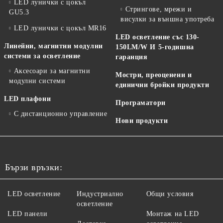
LED лунички с цокъл
Стрингове, мрежи и
GU5.3
висулки за външна употреба
LED лунички с цокъл MR16
LED осветление със 130-
Линейни, магнитни модулни
150LM/W И 5-годишна
системи за осветление
гаранция
Аксесоари за магнитни
Мостри, преоценени и
модулни системи
единични бройки продукти
LED плафони
Програматори
С дистанционно управление
Нови продукти
Бързи връзки:
LED осветление
Индустриално
Общи условия
осветление
LED панели
Монтаж на LED