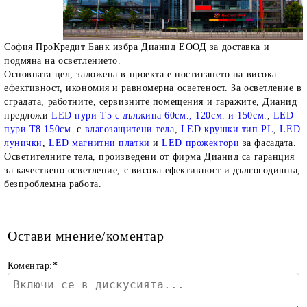
София ПроКредит Банк избра Дианид ЕООД за доставка и
подмяна на осветлението.
Основната цел, заложена в проекта е постигането на висока
ефективност, икономия и равномерна осветеност. За осветление в
сградата, работните, сервизните помещения и гаражите, Дианид
предложи
LED пури Т5 с дължина 60см., 120см. и 150см.
,
LED
пури Т8 150см
. с
влагозащитени тела
,
LED крушки тип PL
,
LED
лунички
,
LED магнитни платки
и
LED прожектори
за фасадата.
Осветителните тела, произведени от фирма Дианид са гаранция
за качествено осветление, с висока ефективност и дългогодишна,
безпроблемна работа.
Остави мнение/коментар
Коментар:
*