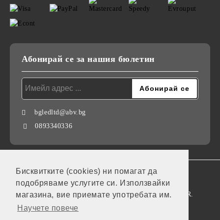
Абонирай се за нашия бюлетин
bgledltd@abv.bg
0893340336
Бисквитките (cookies) ни помагат да
GDPR
подобряваме услугите си. Използвайки
Нашият онлайн магазин е 100% съобразен с GDPR.
магазина, вие приемате употребата им.
Научете повече
Моите лични данни