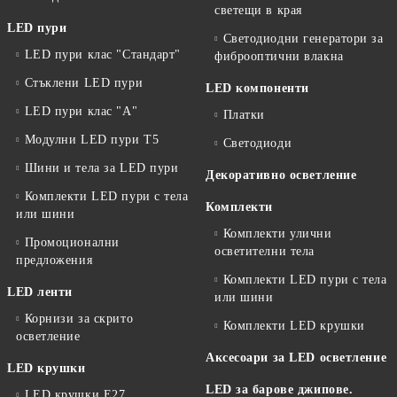
светещи в края
LED пури
Светодиодни генератори за
LED пури клас "Стандарт"
фиброоптични влакна
Стъклени LED пури
LED компоненти
LED пури клас "А"
Платки
Модулни LED пури T5
Светодиоди
Шини и тела за LED пури
Декоративно осветление
Комплекти LED пури с тела
Комплекти
или шини
Комплекти улични
Промоционални
осветителни тела
предложения
Комплекти LED пури с тела
LED ленти
или шини
Корнизи за скрито
Комплекти LED крушки
осветление
Аксесоари за LED осветление
LED крушки
LED за барове джипове.
LED крушки E27