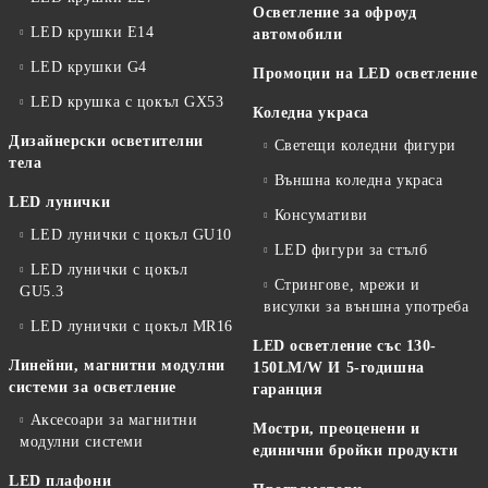
Осветление за офроуд
LED крушки E14
автомобили
LED крушки G4
Промоции на LED осветление
LED крушка с цокъл GX53
Коледна украса
Дизайнерски осветителни
Светещи коледни фигури
тела
Външна коледна украса
LED лунички
Консумативи
LED лунички с цокъл GU10
LED фигури за стълб
LED лунички с цокъл
Стрингове, мрежи и
GU5.3
висулки за външна употреба
LED лунички с цокъл MR16
LED осветление със 130-
Линейни, магнитни модулни
150LM/W И 5-годишна
системи за осветление
гаранция
Аксесоари за магнитни
Мостри, преоценени и
модулни системи
единични бройки продукти
LED плафони