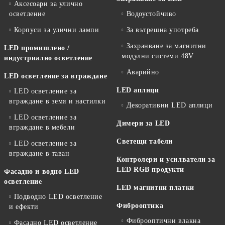
Аксесоари за улично
осветление
Водоустойчиво
Корпуси за улични лампи
За вътрешна употреба
Захранване за магнитни
LED промишлено /
модулни системи 48V
индустриално осветление
Аварийно
LED осветление за вграждане
LED аплици
LED осветление за
вграждане в земя и настилки
Декоративни LED аплици
LED осветление за
Димери за LED
вграждане в мебели
Светещи табели
LED осветление за
вграждане в таван
Контролери и усилватели за
LED RGB продукти
Фасадно и водно LED
осветление
LED магнитни платки
Подводно LED осветление
Фиброоптика
и ефекти
Фиброоптични влакна
Фасадно LED осветление