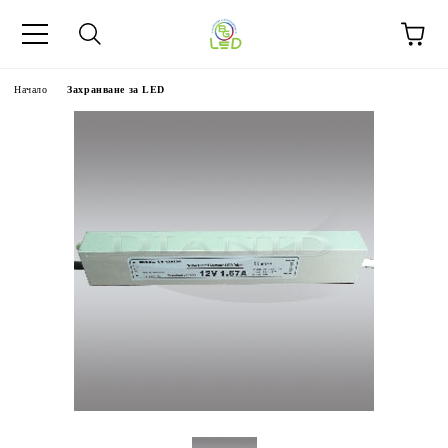
Начало
Захранване за LED