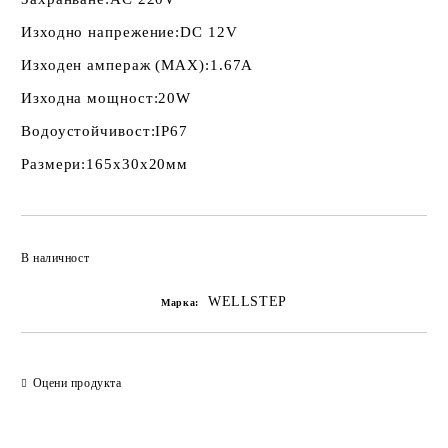
Изходно напрежение:
DC 12V
Изходен ампераж (MAX):
1.67A
Изходна мощност:
20W
Водоустойчивост:
IP67
Размери:
165х30х20мм
Добави в желани
В наличност
WELLSTEP
Марка:
Оцени продукта