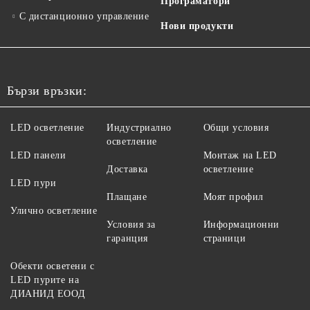
Програматори
С дистанционно управление
Нови продукти
Бързи връзки:
LED осветление
Индустриално
Общи условия
осветление
LED панели
Монтаж на LED
Доставка
осветление
LED пури
Плащане
Моят профил
Улично осветление
Условия за
Информационни
гаранция
страници
Обекти осветени с
LED пурите на
ДИАНИД ЕООД