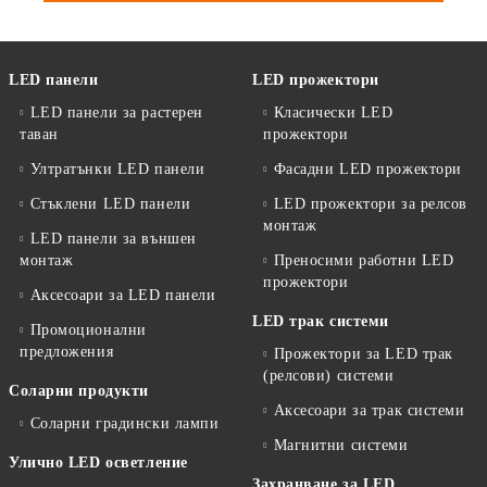
LED панели
LED прожектори
LED панели за растерен
Класически LED
таван
прожектори
Ултратънки LED панели
Фасадни LED прожектори
Стъклени LED панели
LED прожектори за релсов
монтаж
LED панели за външен
монтаж
Преносими работни LED
прожектори
Аксесоари за LED панели
LED трак системи
Промоционални
предложения
Прожектори за LED трак
(релсови) системи
Соларни продукти
Аксесоари за трак системи
Соларни градински лампи
Магнитни системи
Улично LED осветление
Захранване за LED