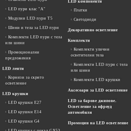
LED компоненти
LED пури клас "А"
Платки
Модулни LED пури T5
Светодиоди
Шини и тела за LED пури
Декоративно осветление
Комплекти LED пури с тела
Комплекти
или шини
Комплекти улични
Промоционални
осветителни тела
предложения
Комплекти LED пури с тела
LED ленти
или шини
Корнизи за скрито
Комплекти LED крушки
осветление
Аксесоари за LED осветление
LED крушки
LED за барове джипове.
LED крушки E27
Осветление за офроуд
LED крушки E14
автомобили
LED крушки G4
Промоции на LED осветление
LED крушка с цокъл GX53