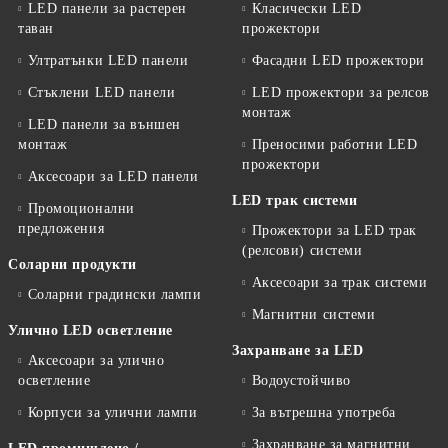
LED панели за растерен
Класически LED
таван
прожектори
Ултратънки LED панели
Фасадни LED прожектори
Стъклени LED панели
LED прожектори за релсов
монтаж
LED панели за външен
монтаж
Преносими работни LED
прожектори
Аксесоари за LED панели
LED трак системи
Промоционални
предложения
Прожектори за LED трак
(релсови) системи
Соларни продукти
Аксесоари за трак системи
Соларни градински лампи
Магнитни системи
Улично LED осветление
Захранване за LED
Аксесоари за улично
осветление
Водоустойчиво
Корпуси за улични лампи
За вътрешна употреба
Захранване за магнитни