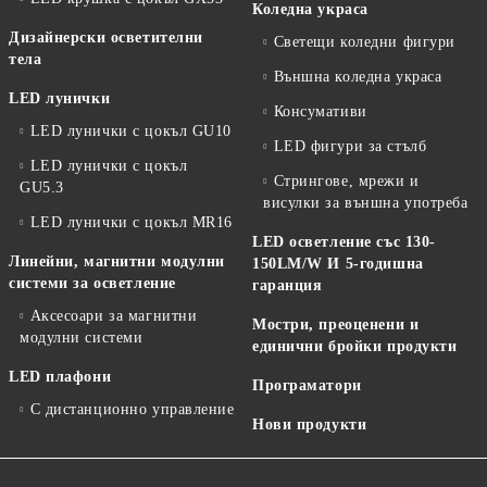
Коледна украса
Дизайнерски осветителни
Светещи коледни фигури
тела
Външна коледна украса
LED лунички
Консумативи
LED лунички с цокъл GU10
LED фигури за стълб
LED лунички с цокъл
Стрингове, мрежи и
GU5.3
висулки за външна употреба
LED лунички с цокъл MR16
LED осветление със 130-
Линейни, магнитни модулни
150LM/W И 5-годишна
системи за осветление
гаранция
Аксесоари за магнитни
Мостри, преоценени и
модулни системи
единични бройки продукти
LED плафони
Програматори
С дистанционно управление
Нови продукти