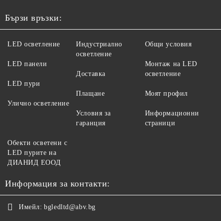
Бързи връзки:
LED осветление
Индустриално
Общи условия
осветление
LED панели
Монтаж на LED
Доставка
осветление
LED пури
Плащане
Моят профил
Улично осветление
Условия за
Информационни
гаранция
страници
Обекти осветени с
LED пурите на
ДИАНИД ЕООД
Информация за контакти:
Имейл:
bgledltd@abv.bg