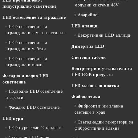
LED промишлено /
модулни системи 48V
индустриално осветление
Аварийно
LED осветление за вграждане
LED аплици
LED осветление за
вграждане в земя и настилки
Декоративни LED аплици
LED осветление за
Димери за LED
вграждане в мебели
Светещи табели
LED осветление за
вграждане в таван
Контролери и усилватели за
LED RGB продукти
Фасадно и водно LED
осветление
LED магнитни платки
Подводно LED осветление
Фиброоптика
и ефекти
Фиброоптични влакна
Фасадно LED осветление
светещи в края
LED пури
Светодиодни генератори за
LED пури клас "Стандарт"
фиброоптични влакна
Стъклени LED пури