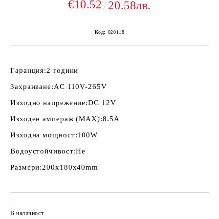
€10.52
20.58лв.
Код:
020118
Гаранция:
2 години
Захранване:
AC 110V-265V
Изходно напрежение:
DC 12V
Изходен ампераж (MAX):
8.5A
Изходна мощност:
100W
Водоустойчивост:
Не
Размери:
200x180x40mm
Добави в желани
В наличност