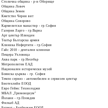
Столична община - р-н Оборище
Община Ловеч
Община Земен
Кметство Черни вит
Община Соворово
Кармелитски манастир - гр.София
Галерия Ларго - гр.Варна
Арт център Илинден
Театър Българска армия
Клиника Нефертити - гр.София
Гайс 2010 - дентални клиники
Пещера Ухловица
Аква парк - гр.Несебър
Метрополитен ЕАД
Национален исторически музей
Боянска църква - гр. София
Темпо сервиз - автомобилен и сервизен център
Биотехлийн ЕООД
Евро Геймс Технолоджи
МБАЛ „Тримонциум”
Йолани - гр.Пловдив
Филкаб АД
Булмат - Булбиокем ЕООД