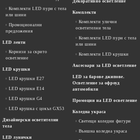
Декоративно осветление
Комплекти LED пури с тела
Комплекти
или шини
Комплекти улични
Промоционални
осветителни тела
предложения
Комплекти LED пури с тела
LED ленти
или шини
Корнизи за скрито
Комплекти LED крушки
осветление
Аксесоари за LED осветление
LED крушки
LED за барове джипове.
LED крушки E27
Осветление за офроуд
LED крушки E14
автомобили
LED крушки G4
Промоции на LED осветление
LED крушка с цокъл GX53
Коледна украса
Дизайнерски осветителни
Светещи коледни фигури
тела
Външна коледна украса
LED лунички