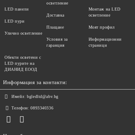
осветление
LED панели
Монтаж на LED
Доставка
осветление
LED пури
Плащане
Моят профил
Улично осветление
Условия за
Информационни
гаранция
страници
Обекти осветени с
LED пурите на
ДИАНИД ЕООД
Информация за контакти:
Имейл:
bgledltd@abv.bg
Телефон:
0893340336