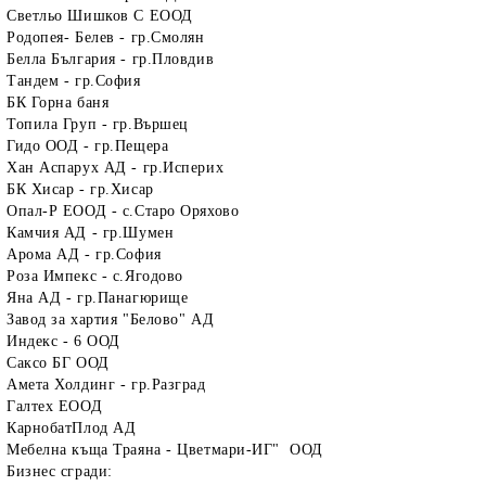
Светльо Шишков С ЕООД
Родопея- Белев - гр.Смолян
Белла България - гр.Пловдив
Тандем - гр.София
БК Горна баня
Топила Груп - гр.Вършец
Гидо ООД - гр.Пещера
Хан Аспарух АД - гр.Исперих
БК Хисар - гр.Хисар
Опал-Р ЕООД - с.Старо Оряхово
Камчия АД - гр.Шумен
Арома АД - гр.София
Роза Импекс - с.Ягодово
Яна АД - гр.Панагюрище
Завод за хартия "Белово" АД
Индекс - 6 ООД
Саксо БГ ООД
Амета Холдинг - гр.Разград
Галтех ЕООД
КарнобатПлод АД
Мебелна къща Траяна - Цветмари-ИГ" ООД
Бизнес сгради: