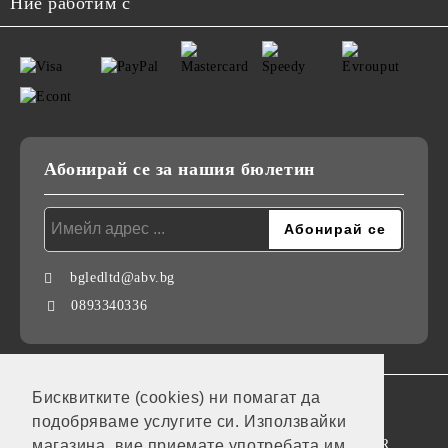
Ние работим с
Абонирай се за нашия бюлетин
bgledltd@abv.bg
0893340336
Бисквитките (cookies) ни помагат да
GDPR
подобряваме услугите си. Използвайки
Нашият онлайн магазин е 100% съобразен с GDPR.
магазина, вие приемате употребата им.