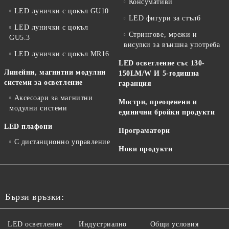
Консумативи
LED лунички с цокъл GU10
LED фигури за стълб
LED лунички с цокъл
Стрингове, мрежи и
GU5.3
висулки за външна употреба
LED лунички с цокъл MR16
LED осветление със 130-
Линейни, магнитни модулни
150LM/W И 5-годишна
системи за осветление
гаранция
Аксесоари за магнитни
Мостри, преоценени и
модулни системи
единични бройки продукти
LED плафони
Програматори
С дистанционно управление
Нови продукти
Бързи връзки:
LED осветление
Индустриално
Общи условия