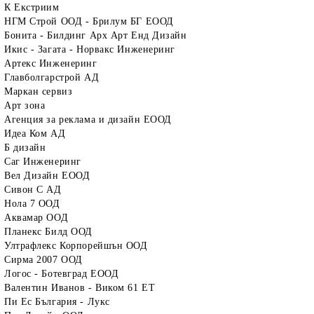
К Екстриим
НГМ Строй ООД - Брилум БГ ЕООД
Бонита - Билдинг Арх Арт Енд Дизайн
Икис - Загата - Норвакс Инженеринг
Артекс Инженеринг
Главболгарстрой АД
Маркан сервиз
Арт зона
Агенция за реклама и дизайн ЕООД
Идеа Ком АД
Б дизайн
Саг Инженеринг
Вел Дизайн ЕООД
Сивон С АД
Нола 7 ООД
Аквамар ООД
Планекс Билд ООД
Ултрафлекс Корпорейшън ООД
Сирма 2007 ООД
Логос - Ботевград ЕООД
Валентин Иванов - Виком 61 ЕТ
Пи Ес България - Лукс