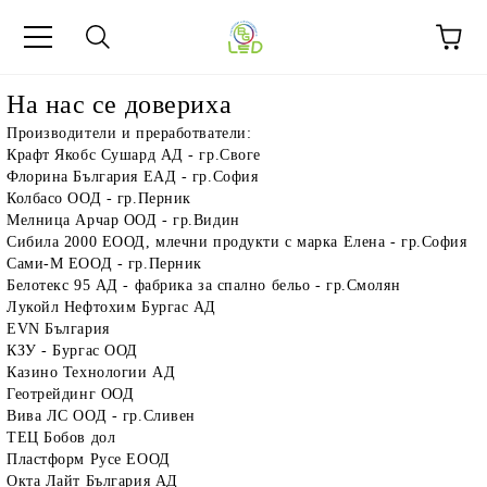
На нас се довериха
Производители и преработватели:
Крафт Якобс Сушард АД - гр.Своге
Флорина България ЕАД - гр.София
Колбасо ООД - гр.Перник
Мелница Арчар ООД - гр.Видин
Сибила 2000 ЕООД, млечни продукти с марка Елена - гр.София
Сами-М ЕООД - гр.Перник
Белотекс 95 АД - фабрика за спално бельо - гр.Смолян
Лукойл Нефтохим Бургас АД
EVN България
КЗУ - Бургас ООД
Казино Технологии АД
Геотрейдинг ООД
Вива ЛС ООД - гр.Сливен
ТЕЦ Бобов дол
Пластформ Русе ЕООД
Окта Лайт България АД