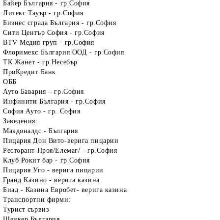
Байер България - гр.София
Литекс Тауър - гр.София
Бизнес сграда България - гр.София
Сити Център София - гр.София
BTV Медия груп - гр.София
Флоримекс България ООД - гр.София
ТК Жанет - гр.Несебър
ПроКредит Банк
ОББ
Ауто Бавария – гр.София
Инфинити България - гр.София
София Ауто - гр. София
Заведения:
Макдоналдс - България
Пицария Дон Вито-верига пицарии
Ресторант Проя/Елемаг/ - гр.София
Клуб Рокит бар - гр.София
Пицария Уго - верига пицарии
Гранд Казино - верига казина
Биад - Казина Евробет- верига казина
Транспортни фирми:
Турист сървиз
Шенкер България