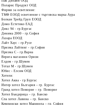
Пак Дизайн ООД
Поларис Продукт ООД
Фирми за осветление:
ТМФ ЕООД осветление с търговска марка Аура
Болкан Трейд Груп ЕООД
Домо Естетико ЕАД
Дикс 94 - гр.Бургас
Денима 2000 - гр.София
Лазара ЕООД
Лайт Хаус - гр.Русе
Призма Лайтинг - гр.София
Призма С - гр.Варна
Верига магазини Орион
Елдом - гр.Шумен
Тотал М - гр.Шумен
Юбис - Елсим ООД
Хотели:
Хотел Аква - гр.Бургас
Интер хотел България – гр. Бургас
Гранд хотел Поморие – гр. Поморие
Хотел Бъндерица – гр. Банско
Спа хотел Лавина – гр. Банско
Кемпински хотел Маринела – гр. София