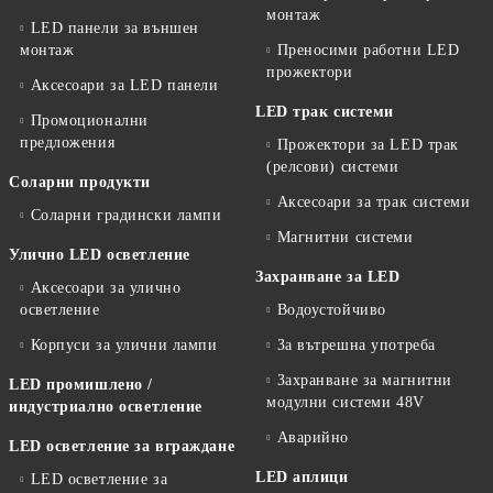
монтаж
LED панели за външен
монтаж
Преносими работни LED
прожектори
Аксесоари за LED панели
LED трак системи
Промоционални
предложения
Прожектори за LED трак
(релсови) системи
Соларни продукти
Аксесоари за трак системи
Соларни градински лампи
Магнитни системи
Улично LED осветление
Захранване за LED
Аксесоари за улично
осветление
Водоустойчиво
Корпуси за улични лампи
За вътрешна употреба
Захранване за магнитни
LED промишлено /
модулни системи 48V
индустриално осветление
Аварийно
LED осветление за вграждане
LED аплици
LED осветление за