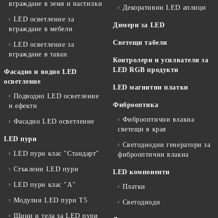
вграждане в земя и настилки
Декоративни LED аплици
LED осветление за
Димери за LED
вграждане в мебели
Светещи табели
LED осветление за
вграждане в таван
Контролери и усилватели за
LED RGB продукти
Фасадно и водно LED
осветление
LED магнитни платки
Подводно LED осветление
Фиброоптика
и ефекти
Фиброоптични влакна
Фасадно LED осветление
светещи в края
LED пури
Светодиодни генератори за
LED пури клас "Стандарт"
фиброоптични влакна
Стъклени LED пури
LED компоненти
LED пури клас "А"
Платки
Модулни LED пури T5
Светодиоди
Шини и тела за LED пури