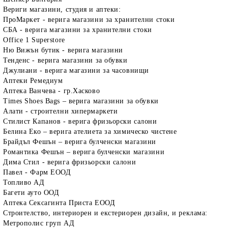
Вериги магазини, студия и аптеки:
ПроМаркет - верига магазини за хранителни стоки
СБА - верига магазини за хранителни стоки
Office 1 Superstore
Ню Вижън бутик - верига магазини
Тенденс - верига магазини за обувки
Джулиани - верига магазини за часовнищи
Аптеки Ремедиум
Аптека Ванчева - гр.Хасково
Times Shoes Bags – верига магазини за обувки
Алати - строителни хипермаркети
Стилист Капанов - верига фризьорски салони
Белина Еко – верига ателиета за химическо чистене
Брайдъл Фешън – верига булченски магазини
Романтика Фешън – верига булченски магазини
Дима Стил - верига фризьорски салони
Павел - Фарм ЕООД
Топливо АД
Багети ауто ООД
Аптека Сексагинта Приста ЕООД
Строителство, интериорен и екстериорен дизайн, и реклама:
Метрополис груп АД