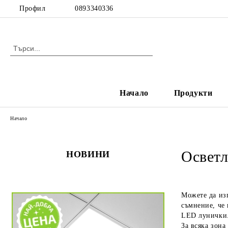
Профил
0893340336
Начало
Продукти
Начало
Осветл
НОВИНИ
Можете да изп
съмнение, че 
LED лунички
За всяка зона