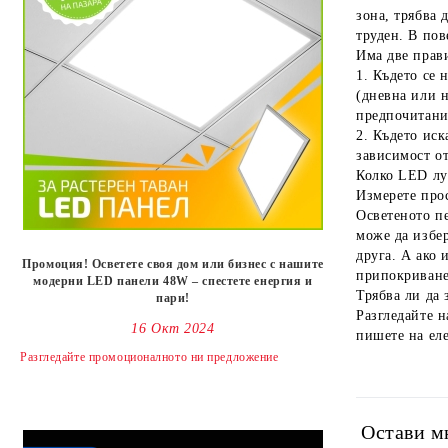
зона, трябва 
труден. В пов
Има две прави
1. Където се 
(дневна или н
предпочитани
2. Където иск
зависимост от
Колко LED лу
Измерете прос
Осветеното пе
може да избер
друга. А ако 
Промоция! Осветете своя дом или бизнес с нашите
припокриване,
модерни LED панели 48W – спестете енергия и
Трябва ли да 
пари!
Разгледайте 
16 Окт 2024
пишете на ел
Разгледайте промоционалното ни предложениe
Остави м