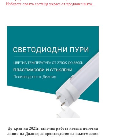
Изберете своята светеща украса от предложенията...
До края на 2021г. започва работа новата поточна
линия на Дианид за производство на пластмасови