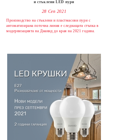
и стъклени LED пури
28 Сеп 2021
Производство на стъклени и пластмасови пури с
автоматизирана поточна линия е следващата стъпка в
модернизацията на Дианид до края на 2021 година.