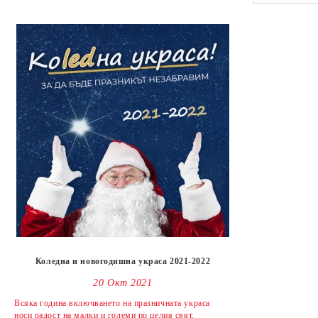
Коледна и новогодишна украса 2021-2022
20 Окт 2021
Всяка година включването на празничната украса
носи радост на малки и големи по целия свят.