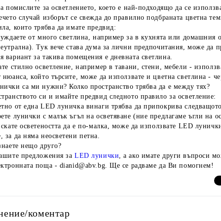
да помислите за осветлението, което е най-подходящо да се използв
ечето случай изборът се свежда до правилно подбраната цветна те
ла, които трябва да имате предвид:
нуждаете от много светлина, например за в кухнята или домашния 
еутрална). Тук вече става дума за лични предпочитания, може да п
я вариант за такива помещения е дневната светлина.
ате стилно осветление, например в тавани, стени, мебели - използ
 нюанса, който търсите, може да използвате и цветна светлина - ч
нички са ми нужни? Колко пространство трябва да е между тях?
транството си и имайте предвид следното правило за осветление:
тно от една LED луничка винаги трябва да припокрива следващото о
ете лунички с малък ъгъл на осветяване (ние предлагаме ъгли на о
искате осветеността да е по-малка, може да използвате LED лунички
 за да няма неосветени петна.
знаете нещо друго?
нашите предложения за
LED лунички
, а ако имате други въпроси мо
ектронната поща - dianid@abv.bg. Ще се радваме да Ви помогнем!
нение/коментар