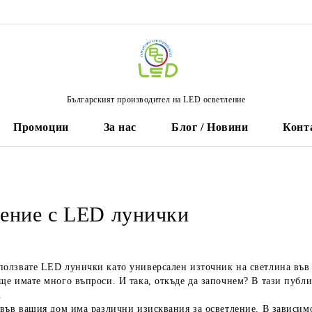
Българският производител на LED осветление
Промоции
За нас
Блог / Новини
Конт
ение с LED лунички
олзвате LED лунички като универсален източник на светлина във в
ще имате много въпроси. И така, откъде да започнем? В тази публи
.
 във вашия дом има различни изисквания за осветление. В зависимо