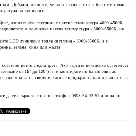
а там. Добрата новина е, че на практика този избор не е толкова
мпература на луничките.
офис, използвайте светлина с цветна температура 4000-4500К
редпочетете и по-висока цветна температура - 6000-6500К, но
вайте LED лунички с топла светлина - 3000-3500К, а в
ервена, зелена, синя или жълта.
светено петно с една трета. Ако търсите по-висока осветеност,
светяване от
15° до 120°
) и ги монтирате по-близо една до
 с голям ъгъл на светене, като се придържате към правилото за
же да се свържете с нас на телефон 0898-54-93-51 или да ни