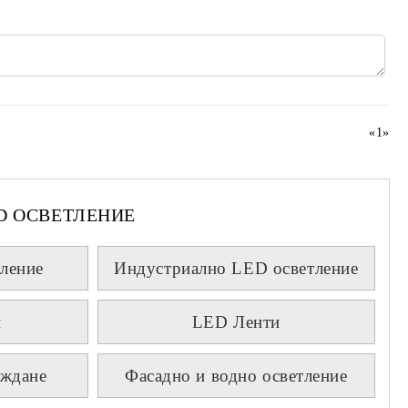
«
1
»
D ОСВЕТЛЕНИЕ
ление
Индустриално LED осветление
и
LED Ленти
аждане
Фасадно и водно осветление