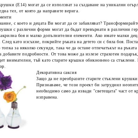
рушки (E14) могат да се използват за създаване на уникални огърли
една тел, от която да направите верига.
менти
ание, с което и децата Ви могат да се забавляват? Трансформирай
рушки с различни форми могат да бъдат превърнати в различни гер
 акрилна боя и малко допълнителни елементи. Ако имате малки дец
. След като изсъхне, покрийте ръката на детето си с бяла боя. Пост
 топка за няколко секунди, така че да остане отпечатъкът на ръката
а добавите подробности. От това може да излезе страхотен подарък
дет внимателни, тъй като старите кръшки обикновено са стъклени. 
ор.
Декоративна саксия
Защо да не преобразите старите стъклени крушки
Признаваме, че този проект би затруднил неопитн
необходимо само да извади "светещата" част от кр
изправена.