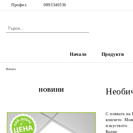
Профил
0893340336
Начало
Продукти
Начало
Необич
НОВИНИ
С появата на
кошчето. Може
изкуството.
Колие