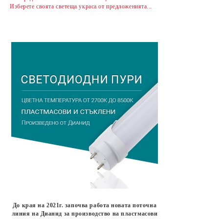
Изберете своята светеща украса от предложенията...
До края на 2021г. започва работа новата поточна
линия на Дианид за производство на пластмасови