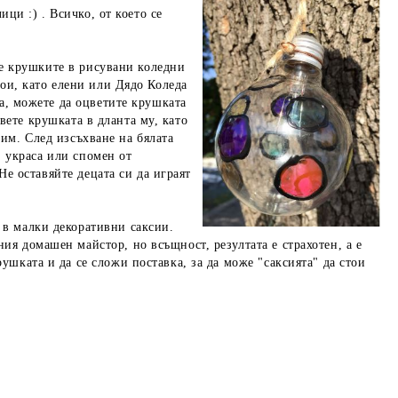
ци :) . Всичко, от което се
те крушките в рисувани коледни
ои, като елени или Дядо Коледа
а, можете да оцветите крушката
авете крушката в дланта му, като
 им. След изсъхване на бялата
, украса или спомен от
Не оставяйте децата си да играят
 в малки декоративни саксии.
ия домашен майстор, но всъщност, резултата е страхотен, а е
ушката и да се сложи поставка, за да може "саксията" да стои