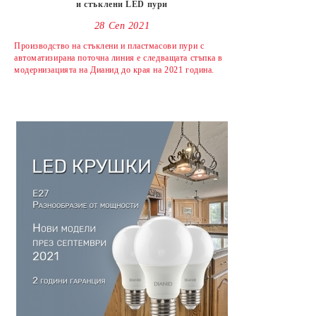
и стъклени LED пури
28 Сеп 2021
Производство на стъклени и пластмасови пури с
автоматизирана поточна линия е следващата стъпка в
модернизацията на Дианид до края на 2021 година.