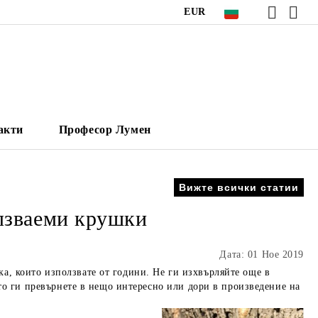
EUR
акти
Професор Лумен
Вижте всички статии
олзваеми крушки
Дата: 01 Ное 2019
а, които използвате от години. Не ги изхвърляйте още в
като ги превърнете в нещо интересно или дори в произведение на