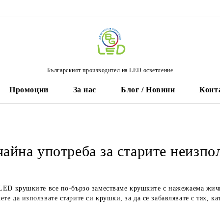
Българският производител на LED осветление
Промоции
За нас
Блог / Новини
Конт
айна употреба за старите неизп
 LED крушките все по-бързо заместваме крушките с нажежаема жичк
те да използвате старите си крушки, за да се забавлявате с тях, 