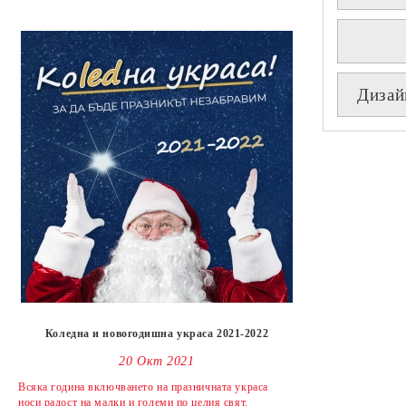
Дизай
Коледна и новогодишна украса 2021-2022
20 Окт 2021
Всяка година включването на празничната украса
носи радост на малки и големи по целия свят.