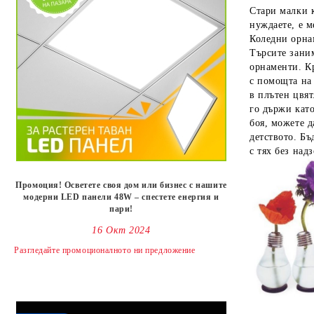
Стари малки к
нуждаете, е м
Коледни орна
Търсите заним
орнаменти. К
с помощта на
в плътен цвят
го държи като
боя, можете д
детството. Бъ
с тях без надз
Промоция! Осветете своя дом или бизнес с нашите
модерни LED панели 48W – спестете енергия и
пари!
16 Окт 2024
Разгледайте промоционалното ни предложениe