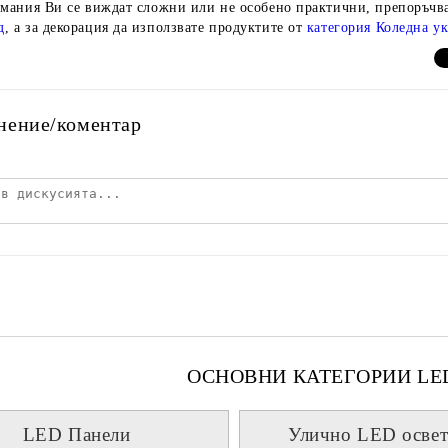
имания Ви се виждат сложни или не особено практични, препоръчв
д
, а за декорация да използвате продуктите от
категория Коледна ук
нение/коментар
ОСНОВНИ КАТЕГОРИИ LE
LED Панели
Улично LED освет