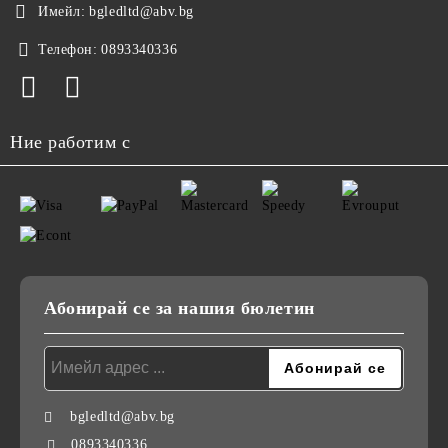
Имейл:
bgledltd@abv.bg
Телефон:
0893340336
Ние работим с
Абонирай се за нашия бюлетин
bgledltd@abv.bg
0893340336