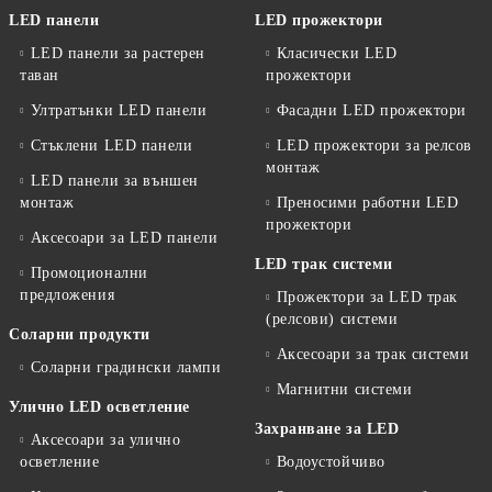
LED панели
LED прожектори
LED панели за растерен
Класически LED
таван
прожектори
Ултратънки LED панели
Фасадни LED прожектори
Стъклени LED панели
LED прожектори за релсов
монтаж
LED панели за външен
монтаж
Преносими работни LED
прожектори
Аксесоари за LED панели
LED трак системи
Промоционални
предложения
Прожектори за LED трак
(релсови) системи
Соларни продукти
Аксесоари за трак системи
Соларни градински лампи
Магнитни системи
Улично LED осветление
Захранване за LED
Аксесоари за улично
осветление
Водоустойчиво