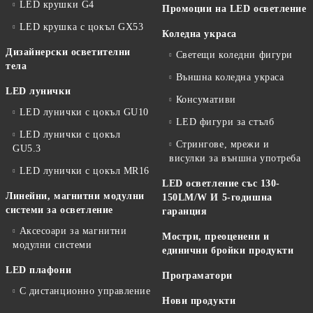
LED крушки G4
Промоции на LED осветление
LED крушка с цокъл GX53
Коледна украса
Дизайнерски осветителни
Светещи коледни фигури
тела
Външна коледна украса
LED лунички
Консумативи
LED лунички с цокъл GU10
LED фигури за стълб
LED лунички с цокъл
Стрингове, мрежи и
GU5.3
висулки за външна употреба
LED лунички с цокъл MR16
LED осветление със 130-
Линейни, магнитни модулни
150LM/W И 5-годишна
системи за осветление
гаранция
Аксесоари за магнитни
Мостри, преоценени и
модулни системи
единични бройки продукти
LED плафони
Програматори
С дистанционно управление
Нови продукти