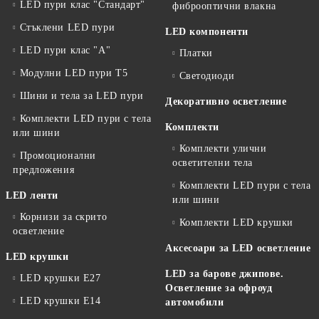
LED пури клас "Стандарт"
фиброоптични влакна
Стъклени LED пури
LED компоненти
LED пури клас "А"
Платки
Модулни LED пури T5
Светодиоди
Шини и тела за LED пури
Декоративно осветление
Комплекти LED пури с тела
Комплекти
или шини
Комплекти улични
Промоционални
осветителни тела
предложения
Комплекти LED пури с тела
LED ленти
или шини
Корнизи за скрито
Комплекти LED крушки
осветление
Аксесоари за LED осветление
LED крушки
LED за барове джипове.
LED крушки E27
Осветление за офроуд
LED крушки E14
автомобили