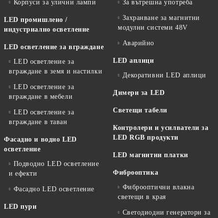
Корпуси за улични лампи
За вътрешна употреба
Захранване за магнитни
LED промишлено /
модулни системи 48V
индустриално осветление
Аварийно
LED осветление за вграждане
LED аплици
LED осветление за
вграждане в земя и настилки
Декоративни LED аплици
LED осветление за
Димери за LED
вграждане в мебели
Светещи табели
LED осветление за
вграждане в таван
Контролери и усилватели за
LED RGB продукти
Фасадно и водно LED
осветление
LED магнитни платки
Подводно LED осветление
Фиброоптика
и ефекти
Фиброоптични влакна
Фасадно LED осветление
светещи в края
LED пури
Светодиодни генератори за