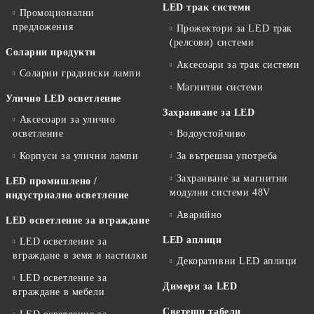
LED трак системи
Промоционални
предложения
Прожектори за LED трак
(релсови) системи
Соларни продукти
Аксесоари за трак системи
Соларни градински лампи
Магнитни системи
Улично LED осветление
Захранване за LED
Аксесоари за улично
осветление
Водоустойчиво
Корпуси за улични лампи
За вътрешна употреба
Захранване за магнитни
LED промишлено /
модулни системи 48V
индустриално осветление
Аварийно
LED осветление за вграждане
LED аплици
LED осветление за
вграждане в земя и настилки
Декоративни LED аплици
LED осветление за
Димери за LED
вграждане в мебели
Светещи табели