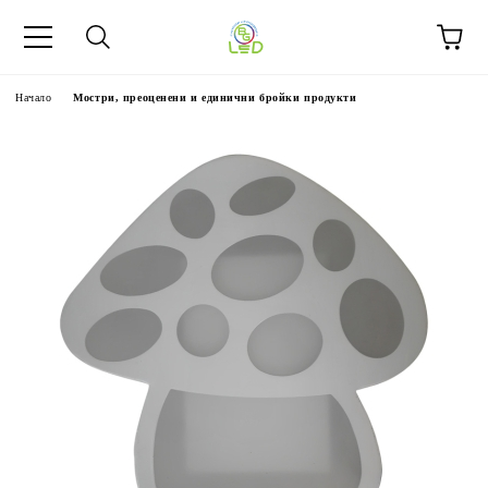
Начало
Мостри, преоценени и единични бройки продукти