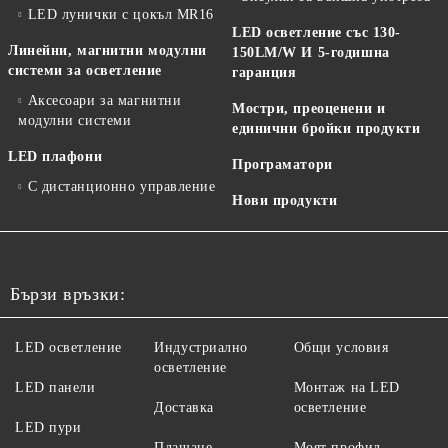
LED лунички с цокъл MR16
LED осветление със 130-
Линейни, магнитни модулни
150LM/W И 5-годишна
системи за осветление
гаранция
Аксесоари за магнитни
Мостри, преоценени и
модулни системи
единични бройки продукти
LED плафони
Програматори
С дистанционно управление
Нови продукти
Бързи връзки:
LED осветление
Индустриално
Общи условия
осветление
LED панели
Монтаж на LED
Доставка
осветление
LED пури
Плащане
Моят профил