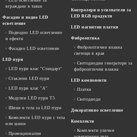
LED осветление за
вграждане в таван
Контролери и усилватели за
LED RGB продукти
Фасадно и водно LED
осветление
LED магнитни платки
Подводно LED осветление
Фиброоптика
и ефекти
Фиброоптични влакна
Фасадно LED осветление
светещи в края
LED пури
Светодиодни генератори за
LED пури клас "Стандарт"
фиброоптични влакна
Стъклени LED пури
LED компоненти
LED пури клас "А"
Платки
Модулни LED пури T5
Светодиоди
Шини и тела за LED пури
Декоративно осветление
Комплекти LED пури с тела
Комплекти
или шини
Комплекти улични
Промоционални
осветителни тела