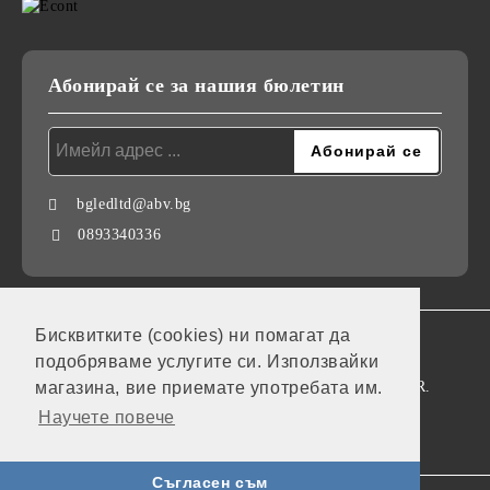
Абонирай се за нашия бюлетин
bgledltd@abv.bg
0893340336
Бисквитките (cookies) ни помагат да
GDPR
подобряваме услугите си. Използвайки
Нашият онлайн магазин е 100% съобразен с GDPR.
магазина, вие приемате употребата им.
Научете повече
Моите лични данни
Съгласен съм