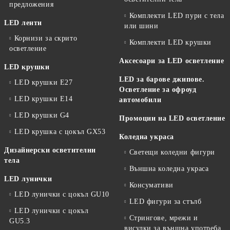
предложения
Комплекти LED пури с тела
LED ленти
или шини
Корнизи за скрито
Комплекти LED крушки
осветление
Аксесоари за LED осветление
LED крушки
LED за барове джипове.
LED крушки E27
Осветление за офроуд
LED крушки E14
автомобили
LED крушки G4
Промоции на LED осветление
LED крушка с цокъл GX53
Коледна украса
Дизайнерски осветителни
Светещи коледни фигури
тела
Външна коледна украса
LED лунички
Консумативи
LED лунички с цокъл GU10
LED фигури за стълб
LED лунички с цокъл
Стрингове, мрежи и
GU5.3
висулки за външна употреба