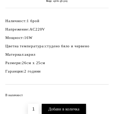
Код:
aplik-gb-ред
Наличност:
1 брой
Напрежение:
AC220V
Мощност:
16W
Цветна температура:
студено бяло и червено
Материал:
акрил
Размери:
26см х 25см
Гаранция:
2 години
Добави в желани
В наличност