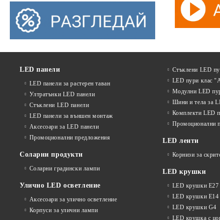
LED панели
Стъклени LED п
LED пури клас "
LED панели за растерен таван
Модулни LED пу
Ултратънки LED панели
Шини и тела за 
Стъклени LED панели
Комплекти LED п
LED панели за външен монтаж
Промоционални 
Аксесоари за LED панели
Промоционални предложения
LED ленти
Соларни продукти
Корнизи за скрит
Соларни градински лампи
LED крушки
Улично LED осветление
LED крушки E27
LED крушки E14
Аксесоари за улично осветление
LED крушки G4
Корпуси за улични лампи
LED крушка с ц