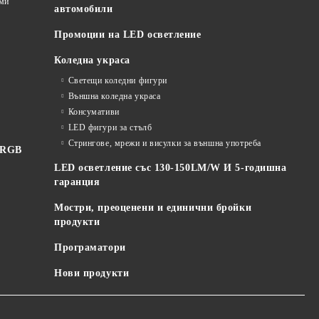
еми
автомобили
Промоции на LED осветление
Коледна украса
Светещи коледни фигури
Външна коледна украса
Консумативи
LED фигури за стълб
Стрингове, мрежи и висулки за външна употреба
 RGB
LED осветление със 130-150LM/W И 5-годишна
гаранция
Мостри, преоценени и единични бройки
продукти
Програматори
Нови продукти