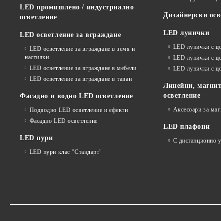
LED промишлено / индустриално
Дизайнерски осв
осветление
LED лунички
LED осветление за вграждане
LED лунички с ц
LED осветление за вграждане в земя и
настилки
LED лунички с ц
LED осветление за вграждане в мебели
LED лунички с 
LED осветление за вграждане в таван
Линейни, магнит
осветление
Фасадно и водно LED осветление
Аксесоари за ма
Подводно LED осветление и ефекти
Фасадно LED осветление
LED плафони
LED пури
С дистанционно 
LED пури клас "Стандарт"