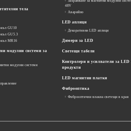
Захранване за магнитни модулни сист
48V
етителни тела
Аварийно
LED аплици
окъл GU10
Декоративни LED аплици
окъл GU5.3
Димери за LED
цокъл MR16
ни модулни системи за
Светещи табели
Контролери и усилватели за LED
гнитни модулни системи
продукти
LED магнитни платки
управление
Фиброоптика
Фиброоптични влакна светещи в края