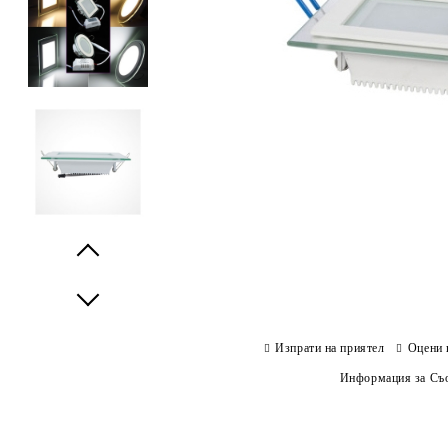
Prev
Next
Изпрати на приятел
Оцени 
Информация за Съо