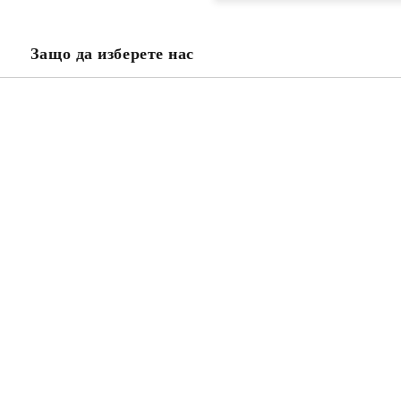
проверете дали сте изписали пр
тъй като няма как да се свържем 
Натискайки бутона "Купи сега", 
Защо да изберете нас