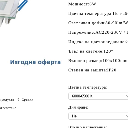
Мощност:
6W
Цветна температура:
По изб
Светлинен добив:
80-90lm/
Напрежение:
AC220-230V /
Индекс на цветопредаване:
Ъгъл на светене:
120°
Външен размер:
100х100mm
Степен на защита:
IP20
Цветна температура:
продукта
Сравни
Димиране:
тветствие
Входно напреженив: