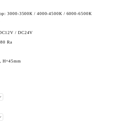
ор: 3000-3500К / 4000-4500К / 6000-6500К
W
 DC12V / DC24V
>80 Ra
, H=45mm