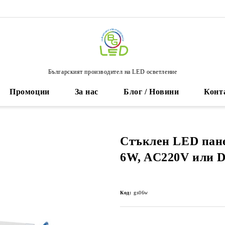
Българският производител на LED осветление
Промоции
За нас
Блог / Новини
Конт
Стъклен LED пане
6W, AC220V или 
Код:
gs06w