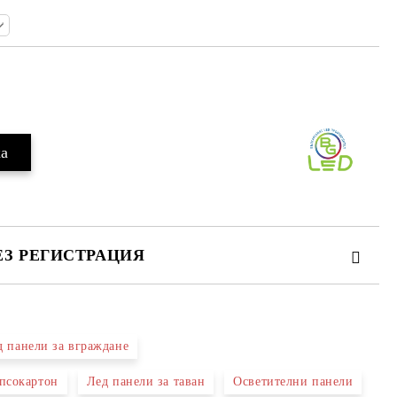
Добави в желани
ЕЗ РЕГИСТРАЦИЯ
д панели за вграждане
ипсокартон
Лед панели за таван
Осветителни панели
а един работен ден. Моля,
Общите
.