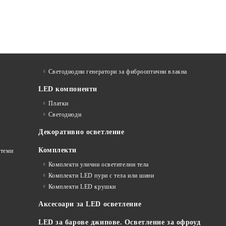
Светодиодни генератори за фиброоптични влакна
LED компоненти
Платки
Светодиоди
Декоративно осветление
Комплекти
стеми
Комплекти улични осветителни тела
Комплекти LED пури с тела или шини
Комплекти LED крушки
Аксесоари за LED осветление
LED за барове джипове. Осветление за офроуд