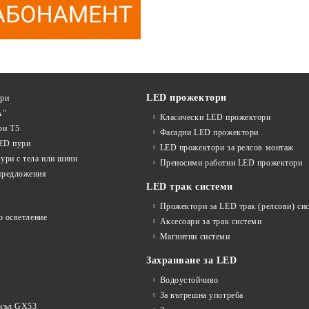
LED прожектори
ури
А"
Класически LED прожектори
ри T5
Фасадни LED прожектори
LED пури
LED прожектори за релсов монтаж
ури с тела или шини
Преносими работни LED прожектори
предложения
LED трак системи
Прожектори за LED трак (релсови) си
о осветление
Аксесоари за трак системи
Магнитни системи
Захранване за LED
Водоустойчиво
За вътрешна употреба
окъл GX53