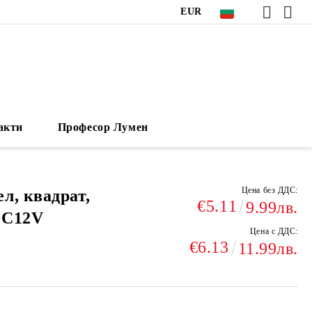
EUR
акти
Професор Лумен
Цена без ДДС:
л, квадрат,
€5.11
9.99лв.
DC12V
Цена с ДДС:
€6.13
11.99лв.