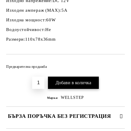
Изходно напрежение:
DC 12V
Изходен ампераж (MAX):
5A
Изходна мощност:
60W
Водоустойчивост:
Не
Размери:
110x78x36mm
Добави в желани
Предварителна продажба
WELLSTEP
Марка:
БЪРЗА ПОРЪЧКА БЕЗ РЕГИСТРАЦИЯ