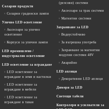
(релсови) системи
Соларни продукти
Аксесоари за трак системи
Соларни градински лампи
Магнитни системи
Улично LED осветление
Захранване за LED
Аксесоари за улично
осветление
Водоустойчиво
Корпуси за улични лампи
За вътрешна употреба
Захранване за магнитни
LED промишлено /
модулни системи 48V
индустриално осветление
Аварийно
LED осветление за вграждане
LED аплици
LED осветление за
вграждане в земя и настилки
Декоративни LED аплици
LED осветление за
Димери за LED
вграждане в мебели
Светещи табели
LED осветление за
вграждане в таван
Контролери и усилватели за