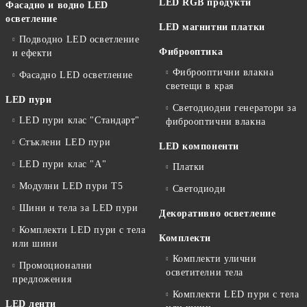
LED RGB продукти
Фасадно и водно LED
осветление
LED магнитни платки
Подводно LED осветление
Фиброоптика
и ефекти
Фиброоптични влакна
Фасадно LED осветление
светещи в края
LED пури
Светодиодни генератори за
LED пури клас "Стандарт"
фиброоптични влакна
Стъклени LED пури
LED компоненти
LED пури клас "А"
Платки
Модулни LED пури T5
Светодиоди
Шини и тела за LED пури
Декоративно осветление
Комплекти LED пури с тела
Комплекти
или шини
Комплекти улични
Промоционални
осветителни тела
предложения
Комплекти LED пури с тела
LED ленти