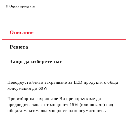
САМО ПОПЪЛНЕТЕ 3 ПОЛЕТА
Оцени продукта
Описание
Ще се свържем с вас в рамките на един работен ден.
Общите
.
Ревюта
Моля, проверете дали сте изписали правилно
условия
телефонния си номер, тъй като няма как да се
за
свържем с Вас, ако той е сгрешен. Натискайки бутона
ползване
Защо да изберете нас
"Купи сега", Вие се съгласявате с
на сайта
Неводоустойчиво захранване за LED продукти с обща
консумация до 60W
При избор на захранване Ви препоръчваме да
предвидите запас от мощност 15% (или повече) над
общата максимална мощност на консуматорите.