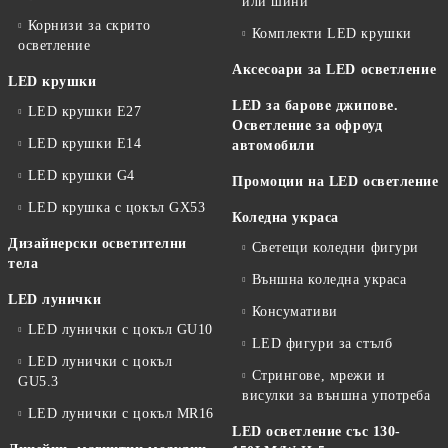
или шини
Корнизи за скрито
Комплекти LED крушки
осветление
Аксесоари за LED осветление
LED крушки
LED за барове джипове.
LED крушки E27
Осветление за офроуд
LED крушки E14
автомобили
LED крушки G4
Промоции на LED осветление
LED крушка с цокъл GX53
Коледна украса
Дизайнерски осветителни
Светещи коледни фигури
тела
Външна коледна украса
LED лунички
Консумативи
LED лунички с цокъл GU10
LED фигури за стълб
LED лунички с цокъл
Стрингове, мрежи и
GU5.3
висулки за външна употреба
LED лунички с цокъл MR16
LED осветление със 130-