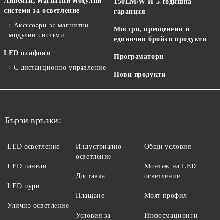
Линейни, магнитни модулни
150LM/W И 5-годишна
системи за осветление
гаранция
Аксесоари за магнитни
Мостри, преоценени и
модулни системи
единични бройки продукти
LED плафони
Програматори
С дистанционно управление
Нови продукти
Бързи връзки:
LED осветление
Индустриално
Общи условия
осветление
LED панели
Монтаж на LED
Доставка
осветление
LED пури
Плащане
Моят профил
Улично осветление
Условия за
Информационни