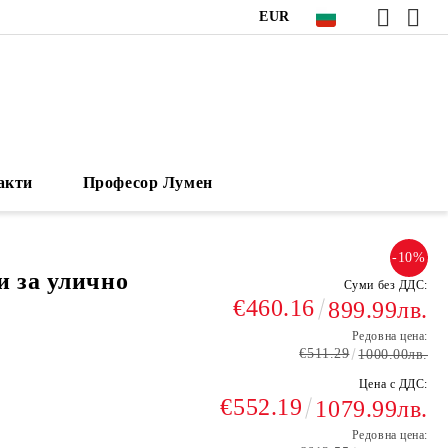
EUR
акти
Професор Лумен
-10%
и за улично
Суми без ДДС:
€460.16
899.99лв.
Редовна цена:
€511.29
1000.00лв.
Цена с ДДС:
€552.19
1079.99лв.
Редовна цена: