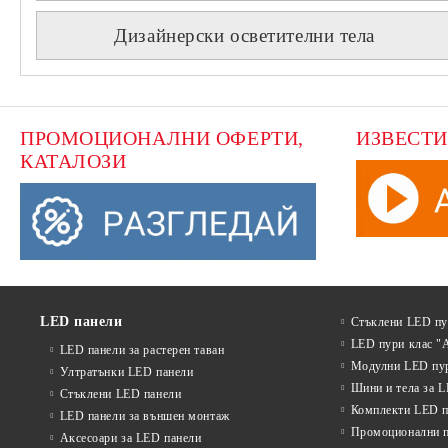
Дизайнерски осветителни тела
ПРОМОЦИОНАЛНИ ОФЕРТИ, 
ИЗВЕСТИ
КАТАЛОЗИ
LED панели
Стъклени LED п
LED пури клас "
LED панели за растерен таван
Модулни LED пу
Ултратънки LED панели
Шини и тела за 
Стъклени LED панели
Комплекти LED п
LED панели за външен монтаж
Промоционални 
Аксесоари за LED панели