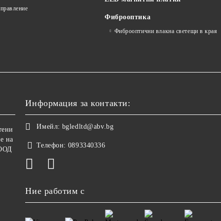
управление
Фиброоптика
Фиброоптични влакна светещи в края
Информация за контакти:
Имейл:
bgledltd@abv.bg
тени
е на
Телефон:
0893340336
ООД
Ние работим с