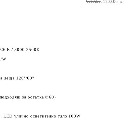
€613.55
1200.00лв.
500К / 3000-3500К
m/W
а леща 120°/60°
подходящ за рогатка Ф60)
р. LED улично осветително тяло 100W