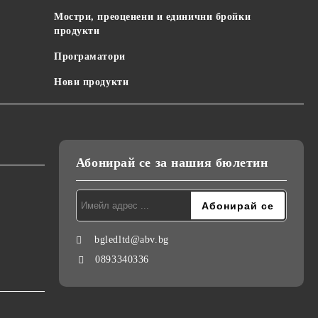
Мостри, преоценени и единични бройки
продукти
Програматори
Нови продукти
Абонирай се за нашия бюлетин
bgledltd@abv.bg
0893340336