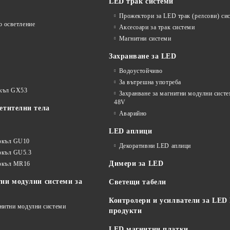
LED трак системи
Прожектори за LED трак (релсови) си
о осветление
Аксесоари за трак системи
Магнитни системи
Захранване за LED
Водоустойчиво
За вътрешна употреба
окъл GX53
Захранване за магнитни модулни сист
48V
етителни тела
Аварийно
LED аплици
окъл GU10
Декоративни LED аплици
окъл GU5.3
Димери за LED
цокъл MR16
ни модулни системи за
Светещи табели
Контролери и усилватели за LED
гнитни модулни системи
продукти
LED магнитни платки