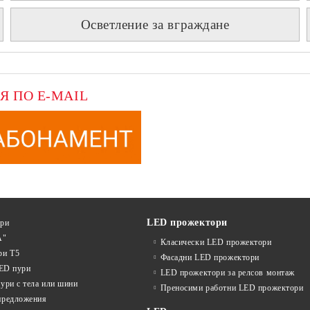
Осветление за вграждане
Я ПО E-MAIL
LED прожектори
ури
А"
Класически LED прожектори
ри T5
Фасадни LED прожектори
LED пури
LED прожектори за релсов монтаж
ури с тела или шини
Преносими работни LED прожектори
предложения