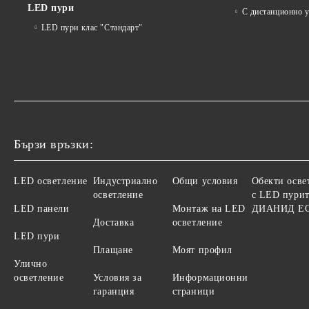
LED пури
С дистанционно 
LED пури клас "Стандарт"
Бързи връзки:
LED осветление
Индустриално
Общи условия
Обекти осве
осветление
с LED пурит
LED панели
Монтаж на LED
ДИАНИД Е
Доставка
осветление
LED пури
Плащане
Моят профил
Улично
осветление
Условия за
Информационни
гаранция
страници