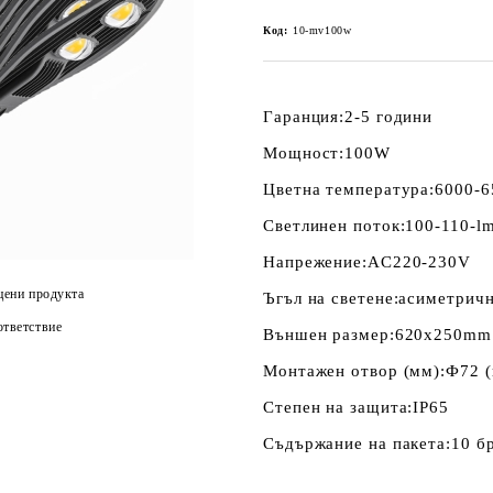
Код:
10-mv100w
Гаранция:
2-5 години
Мощност:
100W
Цветна температура:
6000-6
Светлинен поток:
100-110-l
Напрежение:
AC220-230V
цени продукта
Ъгъл на светене:
асиметричн
тветствие
Външен размер:
620x250mm
Монтажен отвор (мм):
Ф72 (
Степен на защита:
IP65
Съдържание на пакета:
10 б