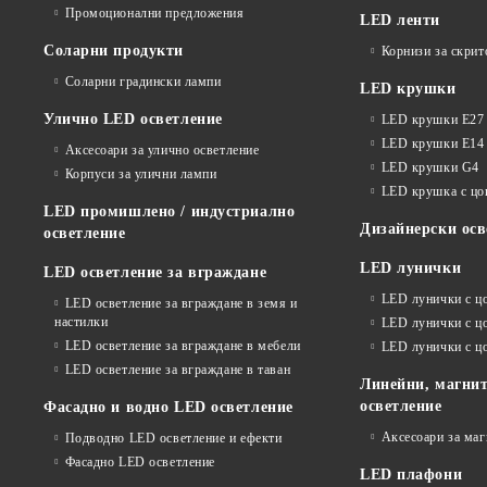
Промоционални предложения
LED ленти
Соларни продукти
Корнизи за скрит
Соларни градински лампи
LED крушки
Улично LED осветление
LED крушки E27
LED крушки E14
Аксесоари за улично осветление
LED крушки G4
Корпуси за улични лампи
LED крушка с ц
LED промишлено / индустриално
Дизайнерски осв
осветление
LED лунички
LED осветление за вграждане
LED лунички с ц
LED осветление за вграждане в земя и
настилки
LED лунички с ц
LED осветление за вграждане в мебели
LED лунички с 
LED осветление за вграждане в таван
Линейни, магнит
осветление
Фасадно и водно LED осветление
Аксесоари за ма
Подводно LED осветление и ефекти
Фасадно LED осветление
LED плафони