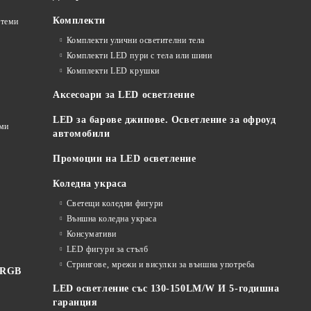
Комплекти
стеми
Комплекти улични осветителни тела
Комплекти LED пури с тела или шини
Комплекти LED крушки
Аксесоари за LED осветление
LED за барове джипове. Осветление за офроуд
еми
автомобили
Промоции на LED осветление
Коледна украса
Светещи коледни фигури
Външна коледна украса
Консумативи
LED фигури за стълб
Стрингове, мрежи и висулки за външна употреба
 RGB
LED осветление със 130-150LM/W И 5-годишна
гаранция