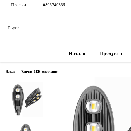
Профил
0893340336
Начало
Продукти
Начало
Улично LED осветление