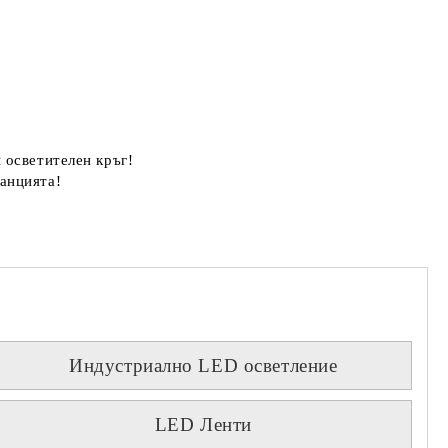
 осветителен кръг!
анцията!
Индустриално LED осветление
LED Ленти