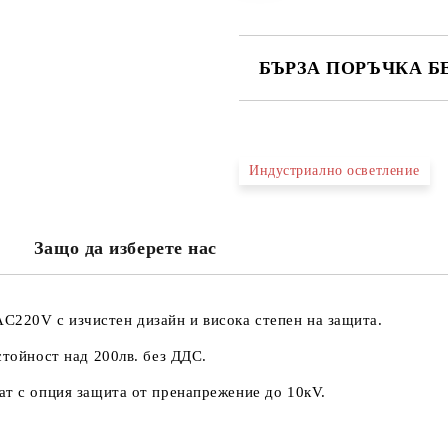
БЪРЗА ПОРЪЧКА Б
САМО ПОПЪЛНЕТЕ 3 ПОЛЕТА
Индустриално осветление
Ще се свържем с вас в рамките н
проверете дали сте изписали пр
Защо да изберете нас
тъй като няма как да се свържем 
Натискайки бутона "Купи сега", 
220V с изчистен дизайн и висока степен на защита.
стойност над 200лв. без ДДС.
ат с опция защита от пренапрежение до 10кV.