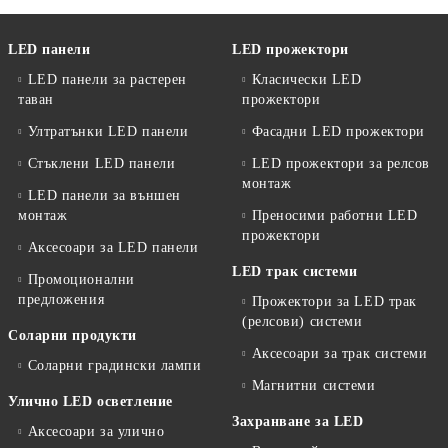
LED панели
LED прожектори
LED панели за растерен
Класически LED
таван
прожектори
Ултратънки LED панели
Фасадни LED прожектори
Стъклени LED панели
LED прожектори за релсов
монтаж
LED панели за външен
монтаж
Преносими работни LED
прожектори
Аксесоари за LED панели
LED трак системи
Промоционални
предложения
Прожектори за LED трак
(релсови) системи
Соларни продукти
Аксесоари за трак системи
Соларни градински лампи
Магнитни системи
Улично LED осветление
Захранване за LED
Аксесоари за улично