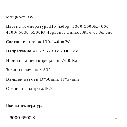
Мощност:
3W
Цветна температура:
По избор: 3000-3500К/4000-
4500/ 6000-6500К/ Червено, Синьо, Жълто, Зелено
Светлинен поток:
130-140lm/W
Напрежение:
AC220-230V / DC12V
Индекс на цветопредаване:
>80 Ra
Ъгъл на светене:
180°
Външен размер:
D=50mm, H=57mm
Степен на защита:
IP20
Цветна температура: