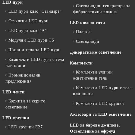
LED пури
Светодиодни генератори за
LED пури клас "Стандарт"
фиброоптични влакна
Стъклени LED пури
LED компоненти
LED пури клас "А"
Платки
Модулни LED пури T5
Светодиоди
Шини и тела за LED пури
Декоративно осветление
Комплекти LED пури с тела
Комплекти
или шини
Комплекти улични
Промоционални
осветителни тела
предложения
Комплекти LED пури с тела
LED ленти
или шини
Корнизи за скрито
Комплекти LED крушки
осветление
Аксесоари за LED осветление
LED крушки
LED за барове джипове.
LED крушки E27
Осветление за офроуд