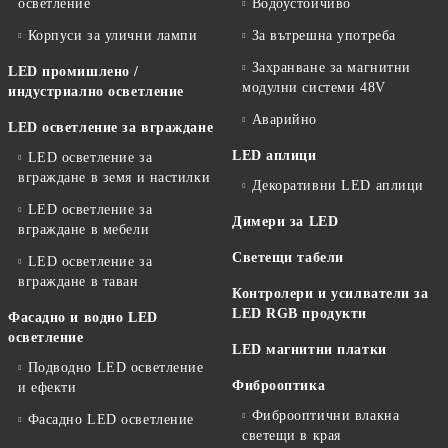
осветление
Водоустойчиво
Корпуси за улични лампи
За вътрешна употреба
Захранване за магнитни
LED промишлено /
модулни системи 48V
индустриално осветление
Аварийно
LED осветление за вграждане
LED аплици
LED осветление за
вграждане в земя и настилки
Декоративни LED аплици
LED осветление за
Димери за LED
вграждане в мебели
Светещи табели
LED осветление за
вграждане в таван
Контролери и усилватели за
LED RGB продукти
Фасадно и водно LED
осветление
LED магнитни платки
Подводно LED осветление
Фиброоптика
и ефекти
Фиброоптични влакна
Фасадно LED осветление
светещи в края