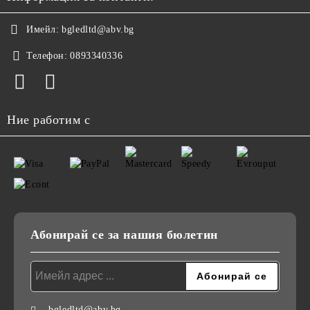
Имейл:
bgledltd@abv.bg
Телефон:
0893340336
Ние работим с
Абонирай се за нашия бюлетин
bgledltd@abv.bg