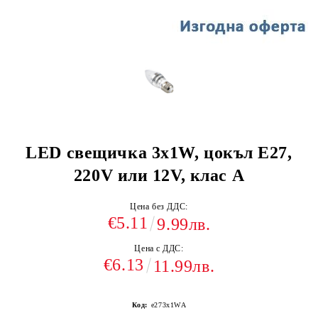
LED свещичка 3х1W, цокъл E27,
220V или 12V, клас A
Цена без ДДС:
€5.11
9.99лв.
Цена с ДДС:
€6.13
11.99лв.
Код:
е273х1WА