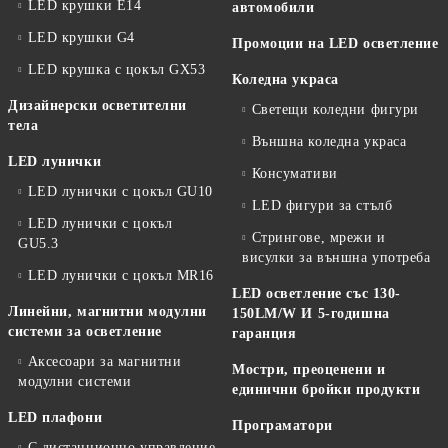
LED крушки E14
автомобили
LED крушки G4
Промоции на LED осветление
LED крушка с цокъл GX53
Коледна украса
Дизайнерски осветителни
Светещи коледни фигури
тела
Външна коледна украса
LED лунички
Консумативи
LED лунички с цокъл GU10
LED фигури за стълб
LED лунички с цокъл
Стрингове, мрежи и
GU5.3
висулки за външна употреба
LED лунички с цокъл MR16
LED осветление със 130-
Линейни, магнитни модулни
150LM/W И 5-годишна
системи за осветление
гаранция
Аксесоари за магнитни
Мостри, преоценени и
модулни системи
единични бройки продукти
LED плафони
Програматори
С дистанционно управление