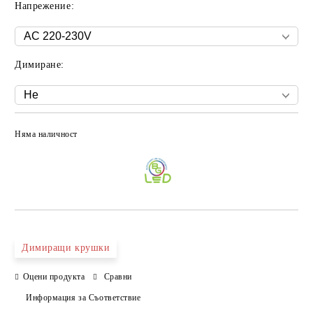
Напрежение:
Димиране:
Няма наличност
Добави в желани
Димиращи крушки
Оцени продукта
Сравни
Информация за Съответствие