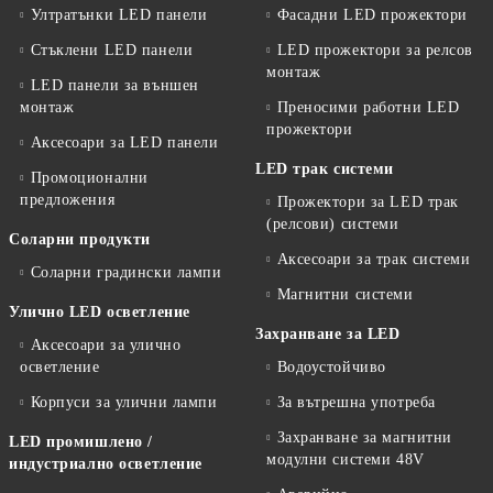
Ултратънки LED панели
Фасадни LED прожектори
Стъклени LED панели
LED прожектори за релсов
монтаж
LED панели за външен
монтаж
Преносими работни LED
прожектори
Аксесоари за LED панели
LED трак системи
Промоционални
предложения
Прожектори за LED трак
(релсови) системи
Соларни продукти
Аксесоари за трак системи
Соларни градински лампи
Магнитни системи
Улично LED осветление
Захранване за LED
Аксесоари за улично
осветление
Водоустойчиво
Корпуси за улични лампи
За вътрешна употреба
Захранване за магнитни
LED промишлено /
модулни системи 48V
индустриално осветление