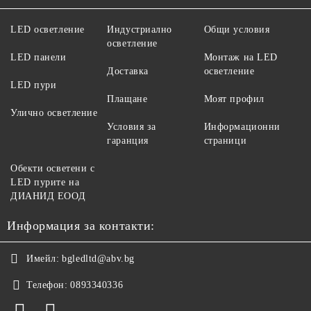
LED осветление
Индустриално
Общи условия
осветление
LED панели
Монтаж на LED
Доставка
осветление
LED пури
Плащане
Моят профил
Улично осветление
Условия за
Информационни
гаранция
страници
Обекти осветени с
LED пурите на
ДИАНИД ЕООД
Информация за контакти:
Имейл:
bgledltd@abv.bg
Телефон:
0893340336