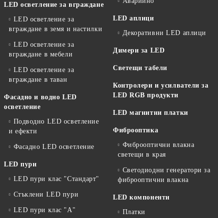
Аварийно
LED осветление за вграждане
LED аплици
LED осветление за
вграждане в земя и настилки
Декоративни LED аплици
LED осветление за
Димери за LED
вграждане в мебели
Светещи табели
LED осветление за
вграждане в таван
Контролери и усилватели за
LED RGB продукти
Фасадно и водно LED
осветление
LED магнитни платки
Подводно LED осветление
Фиброоптика
и ефекти
Фиброоптични влакна
Фасадно LED осветление
светещи в края
LED пури
Светодиодни генератори за
LED пури клас "Стандарт"
фиброоптични влакна
Стъклени LED пури
LED компоненти
LED пури клас "А"
Платки