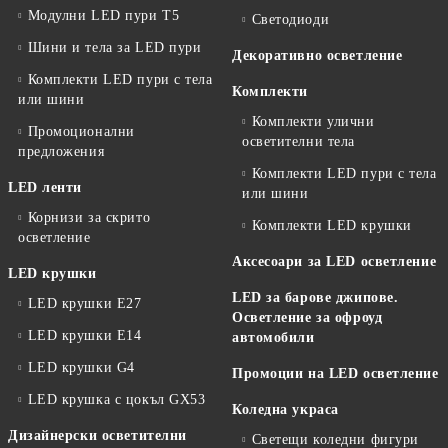
Модулни LED пури T5
Светодиоди
Шини и тела за LED пури
Декоративно осветление
Комплекти LED пури с тела
Комплекти
или шини
Комплекти улични
Промоционални
осветителни тела
предложения
Комплекти LED пури с тела
LED ленти
или шини
Корнизи за скрито
Комплекти LED крушки
осветление
Аксесоари за LED осветление
LED крушки
LED за барове джипове.
LED крушки E27
Осветление за офроуд
LED крушки E14
автомобили
LED крушки G4
Промоции на LED осветление
LED крушка с цокъл GX53
Коледна украса
Дизайнерски осветителни
Светещи коледни фигури