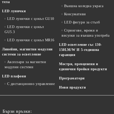
тела
Външна коледна украса
LED лунички
Консумативи
LED лунички с цокъл GU10
LED фигури за стълб
LED лунички с цокъл
Стрингове, мрежи и
GU5.3
висулки за външна употреба
LED лунички с цокъл MR16
LED осветление със 130-
Линейни, магнитни модулни
150LM/W И 5-годишна
системи за осветление
гаранция
Аксесоари за магнитни
Мостри, преоценени и
модулни системи
единични бройки продукти
LED плафони
Програматори
С дистанционно управление
Нови продукти
Бързи връзки: