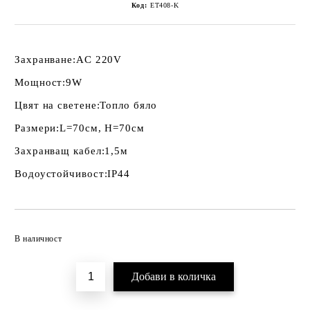
Код:
ET408-K
Захранване:
AC 220V
Мощност:
9W
Цвят на светене:
Топло бяло
Размери:
L=70см, H=70см
Захранващ кабел:
1,5м
Водоустойчивост:
IP44
Добави в желани
В наличност