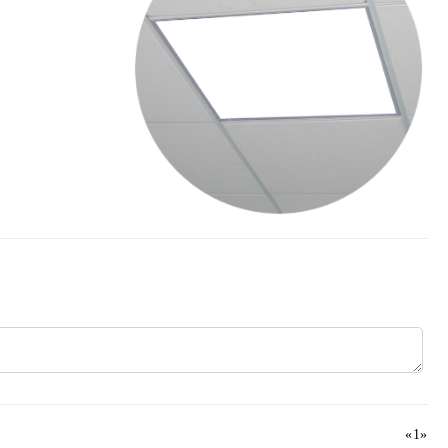
«
1
»