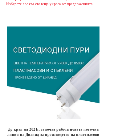
Изберете своята светеща украса от предложенията...
До края на 2021г. започва работа новата поточна
линия на Дианид за производство на пластмасови