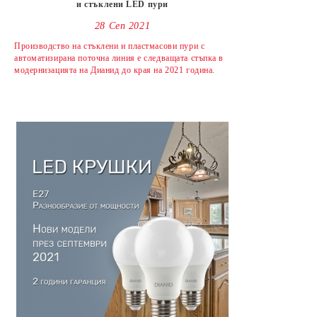
и стъклени LED пури
28 Сеп 2021
Производство на стъклени и пластмасови пури с
автоматизирана поточна линия е следващата стъпка в
модернизацията на Дианид до края на 2021 година.