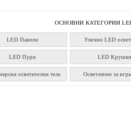
ОСНОВНИ КАТЕГОРИИ LE
LED Панели
Улично LED освет
LED Пури
LED Крушк
нерски осветителни тела
Осветление за вгр