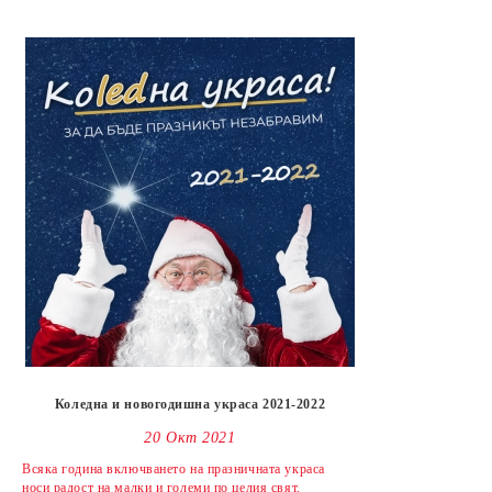
Коледна и новогодишна украса 2021-2022
20 Окт 2021
Всяка година включването на празничната украса
носи радост на малки и големи по целия свят.