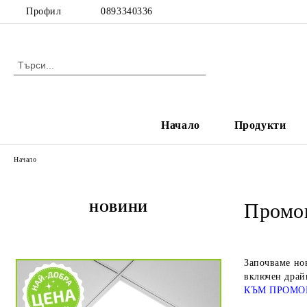
Профил
0893340336
Начало
Продукти
Начало
Промоц
НОВИНИ
Започваме но
включен драй
КЪМ ПРОМО