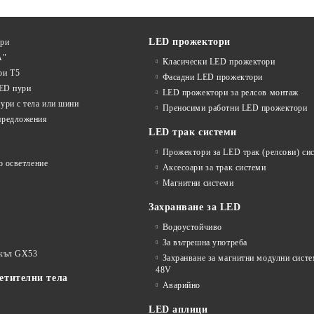
LED прожектори
ури
А"
Класически LED прожектори
ри T5
Фасадни LED прожектори
LED пури
LED прожектори за релсов монтаж
ури с тела или шини
Преносими работни LED прожектори
предложения
LED трак системи
Прожектори за LED трак (релсови) си
о осветление
Аксесоари за трак системи
Магнитни системи
Захранване за LED
Водоустойчиво
За вътрешна употреба
окъл GX53
Захранване за магнитни модулни сист
48V
етителни тела
Аварийно
LED аплици