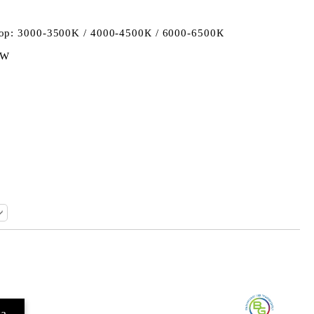
ор: 3000-3500K / 4000-4500К / 6000-6500К
/W
Добави в желани