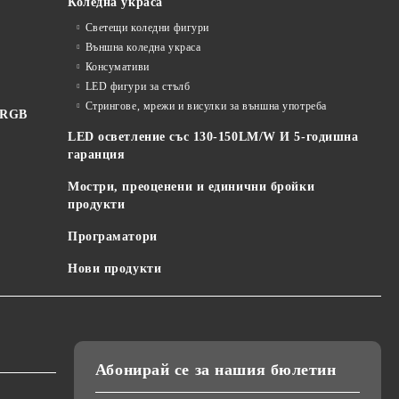
Коледна украса
Светещи коледни фигури
Външна коледна украса
Консумативи
LED фигури за стълб
Стрингове, мрежи и висулки за външна употреба
 RGB
LED осветление със 130-150LM/W И 5-годишна
гаранция
Мостри, преоценени и единични бройки
продукти
Програматори
Нови продукти
Абонирай се за нашия бюлетин