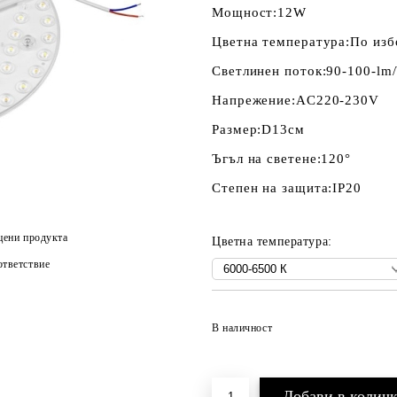
Мощност:
12W
Цветна температура:
По изб
Светлинен поток:
90-100-lm
Напрежение:
AC220-230V
Размер:
D13см
Ъгъл на светене:
120°
Степен на защита:
IP20
цени продукта
Цветна температура:
тветствие
В наличност