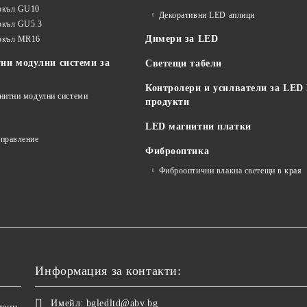
окъл GU10
Декоративни LED аплици
окъл GU5.3
Димери за LED
цокъл MR16
ни модулни системи за
Светещи табели
Контролери и усилватели за LED
гнитни модулни системи
продукти
LED магнитни платки
управление
Фиброоптика
Фиброоптични влакна светещи в края
Информация за контакти:
Имейл:
bgledltd@abv.bg