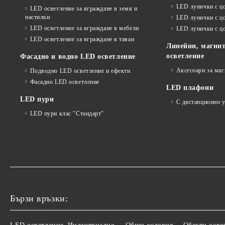
LED лунички с ц
LED осветление за вграждане в земя и
настилки
LED лунички с ц
LED осветление за вграждане в мебели
LED лунички с 
LED осветление за вграждане в таван
Линейни, магнит
осветление
Фасадно и водно LED осветление
Аксесоари за ма
Подводно LED осветление и ефекти
Фасадно LED осветление
LED плафони
LED пури
С дистанционно 
LED пури клас "Стандарт"
Бързи връзки: