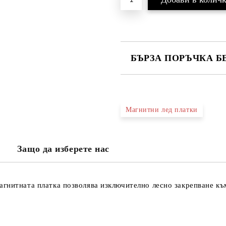
БЪРЗА ПОРЪЧКА Б
САМО ПОПЪЛНЕТЕ 3 ПОЛЕТА
Магнитни лед платки
Ще се свържем с вас в рамките н
проверете дали сте изписали пр
Защо да изберете нас
тъй като няма как да се свържем 
Натискайки бутона "Купи сега", 
агнитната платка позволява изключително лесно закрепване к