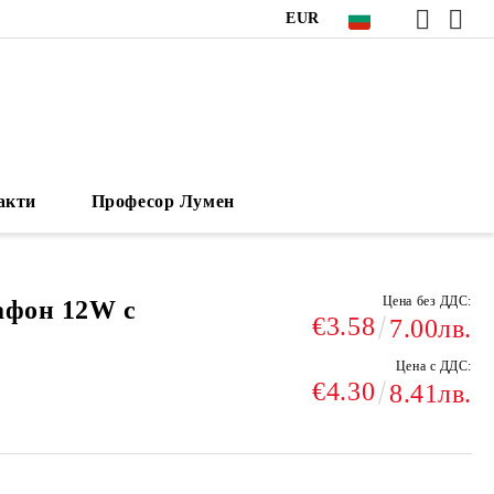
EUR
акти
Професор Лумен
Цена без ДДС:
афон 12W с
€3.58
7.00лв.
Цена с ДДС:
€4.30
8.41лв.