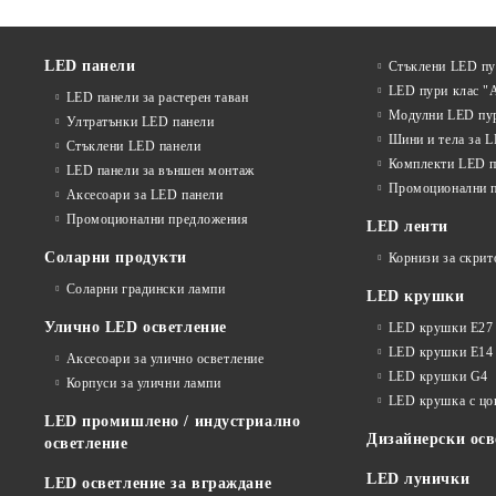
LED панели
Стъклени LED п
LED пури клас "
LED панели за растерен таван
Модулни LED пу
Ултратънки LED панели
Шини и тела за 
Стъклени LED панели
Комплекти LED п
LED панели за външен монтаж
Промоционални 
Аксесоари за LED панели
Промоционални предложения
LED ленти
Соларни продукти
Корнизи за скрит
Соларни градински лампи
LED крушки
Улично LED осветление
LED крушки E27
LED крушки E14
Аксесоари за улично осветление
LED крушки G4
Корпуси за улични лампи
LED крушка с ц
LED промишлено / индустриално
Дизайнерски осв
осветление
LED лунички
LED осветление за вграждане