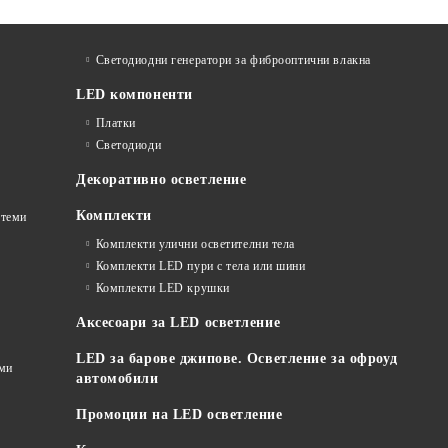
Светодиодни генератори за фиброоптични влакна
LED компоненти
Платки
Светодиоди
Декоративно осветление
Комплекти
стеми
Комплекти улични осветителни тела
Комплекти LED пури с тела или шини
Комплекти LED крушки
Аксесоари за LED осветление
LED за барове джипове. Осветление за офроуд
еми
автомобили
Промоции на LED осветление