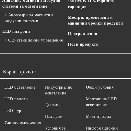
Линейни, магнитни модулни
150LM/W И 5-годишна
системи за осветление
гаранция
Аксесоари за магнитни
Мостри, преоценени и
модулни системи
единични бройки продукти
LED плафони
Програматори
С дистанционно управление
Нови продукти
Бързи връзки:
LED осветление
Индустриално
Общи условия
осветление
LED панели
Монтаж на LED
Доставка
осветление
LED пури
Плащане
Моят профил
Улично осветление
Условия за
Информационни