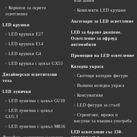
или шини
Корнизи за скрито
Комплекти LED крушки
осветление
Аксесоари за LED осветление
LED крушки
LED за барове джипове.
LED крушки E27
Осветление за офроуд
LED крушки E14
автомобили
LED крушки G4
Промоции на LED осветление
LED крушка с цокъл GX53
Коледна украса
Дизайнерски осветителни
Светещи коледни фигури
тела
Външна коледна украса
LED лунички
Консумативи
LED лунички с цокъл GU10
LED фигури за стълб
LED лунички с цокъл
Стрингове, мрежи и
GU5.3
висулки за външна употреба
LED лунички с цокъл MR16
LED осветление със 130-