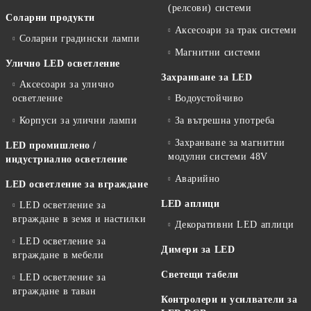
(релсови) системи
Соларни продукти
Аксесоари за трак системи
Соларни градински лампи
Магнитни системи
Улично LED осветление
Захранване за LED
Аксесоари за улично
осветление
Водоустойчиво
Корпуси за улични лампи
За вътрешна употреба
Захранване за магнитни
LED промишлено /
модулни системи 48V
индустриално осветление
Аварийно
LED осветление за вграждане
LED аплици
LED осветление за
вграждане в земя и настилки
Декоративни LED аплици
LED осветление за
Димери за LED
вграждане в мебели
Светещи табели
LED осветление за
вграждане в таван
Контролери и усилватели за