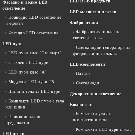
LED RGB продукти
Фасадно и водно LED
осветление
LED магнитни платки
Подводно LED осветление
Фиброоптика
и ефекти
Фиброоптични влакна
Фасадно LED осветление
светещи в края
LED пури
Светодиодни генератори за
LED пури клас "Стандарт"
фиброоптични влакна
Стъклени LED пури
LED компоненти
LED пури клас "А"
Платки
Модулни LED пури T5
Светодиоди
Шини и тела за LED пури
Декоративно осветление
Комплекти LED пури с тела
Комплекти
или шини
Комплекти улични
Промоционални
осветителни тела
предложения
Комплекти LED пури с тела
LED ленти