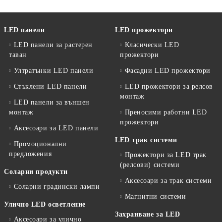
LED панели
LED прожектори
LED панели за растерен
Класически LED
таван
прожектори
Ултратънки LED панели
Фасадни LED прожектори
Стъклени LED панели
LED прожектори за релсов
монтаж
LED панели за външен
монтаж
Преносими работни LED
прожектори
Аксесоари за LED панели
LED трак системи
Промоционални
предложения
Прожектори за LED трак
(релсови) системи
Соларни продукти
Аксесоари за трак системи
Соларни градински лампи
Магнитни системи
Улично LED осветление
Захранване за LED
Аксесоари за улично