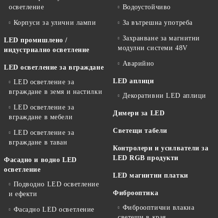
осветление
Водоустойчиво
Корпуси за улични лампи
За вътрешна употреба
Захранване за магнитни
LED промишлено /
модулни системи 48V
индустриално осветление
Аварийно
LED осветление за вграждане
LED аплици
LED осветление за
вграждане в земя и настилки
Декоративни LED аплици
LED осветление за
Димери за LED
вграждане в мебели
Светещи табели
LED осветление за
вграждане в таван
Контролери и усилватели за
LED RGB продукти
Фасадно и водно LED
осветление
LED магнитни платки
Подводно LED осветление
Фиброоптика
и ефекти
Фиброоптични влакна
Фасадно LED осветление
светещи в края