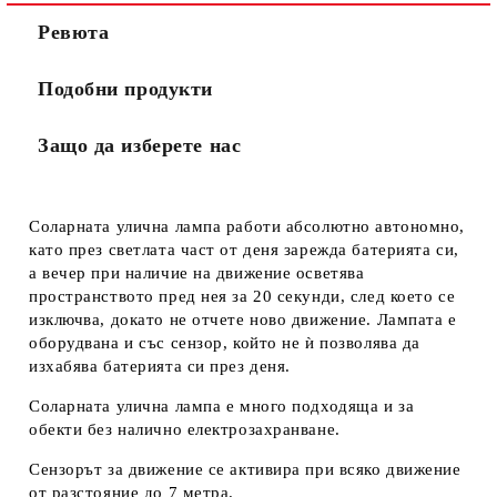
Ревюта
Подобни продукти
Защо да изберете нас
Соларната улична лампа работи абсолютно автономно,
като през светлата част от деня зарежда батерията си,
а вечер при наличие на движение осветява
пространството пред нея за 20 секунди, след което се
изключва, докато не отчете ново движение. Лампата е
оборудвана и със сензор, който не ѝ позволява да
изхабява батерията си през деня.
Соларната улична лампа е много подходяща и за
обекти без налично електрозахранване.
Сензорът за движение се активира при всяко движение
от разстояние до 7 метра.