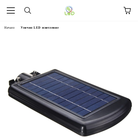
Начало
Улично LED осветление