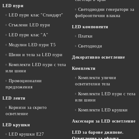
LED пури
Светодиодни генератори за
LED пури клас "Стандарт"
фиброоптични влакна
Стъклени LED пури
LED компоненти
LED пури клас "А"
Платки
Модулни LED пури T5
Светодиоди
Шини и тела за LED пури
Декоративно осветление
Комплекти LED пури с тела
Комплекти
или шини
Комплекти улични
Промоционални
осветителни тела
предложения
Комплекти LED пури с тела
LED ленти
или шини
Корнизи за скрито
Комплекти LED крушки
осветление
Аксесоари за LED осветление
LED крушки
LED за барове джипове.
LED крушки E27
Осветление за офроуд