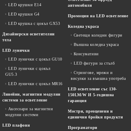
LED крушки E14
автомобили
LED крушки G4
Промоции на LED осветление
LED крушка с цокъл GX53
Коледна украса
Дизайнерски осветителни
Светещи коледни фигури
тела
Външна коледна украса
LED лунички
Консумативи
LED лунички с цокъл GU10
LED фигури за стълб
LED лунички с цокъл
Стрингове, мрежи и
GU5.3
висулки за външна употреба
LED лунички с цокъл MR16
LED осветление със 130-
Линейни, магнитни модулни
150LM/W И 5-годишна
системи за осветление
гаранция
Аксесоари за магнитни
Мостри, преоценени и
модулни системи
единични бройки продукти
LED плафони
Програматори