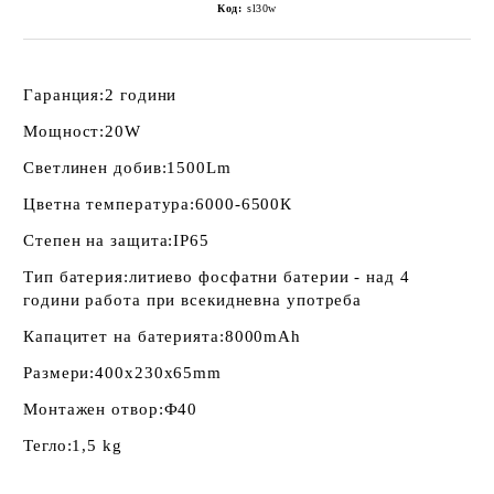
Код:
sl30w
Гаранция:
2 години
Мощност:
20W
Светлинен добив:
1500Lm
Цветна температура:
6000-6500К
Степен на защита:
IP65
Тип батерия:
литиево фосфатни батерии - над 4
години работа при всекидневна употреба
Капацитет на батерията:
8000mAh
Размери:
400x230x65mm
Монтажен отвор:
Ф40
Тегло:
1,5 kg