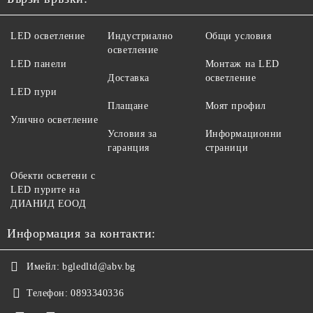
LED осветление
Индустриално
Общи условия
осветление
LED панели
Монтаж на LED
Доставка
осветление
LED пури
Плащане
Моят профил
Улично осветление
Условия за
Информационни
гаранция
страници
Обекти осветени с
LED пурите на
ДИАНИД ЕООД
Информация за контакти:
Имейл:
bgledltd@abv.bg
Телефон:
0893340336