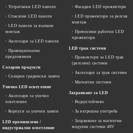
Ултратънки LED панели
Фасадни LED прожектори
Стъклени LED панели
LED прожектори за релсов
монтаж
LED панели за външен
монтаж
Преносими работни LED
прожектори
Аксесоари за LED панели
LED трак системи
Промоционални
предложения
Прожектори за LED трак
(релсови) системи
Соларни продукти
Аксесоари за трак системи
Соларни градински лампи
Магнитни системи
Улично LED осветление
Захранване за LED
Аксесоари за улично
осветление
Водоустойчиво
Корпуси за улични лампи
За вътрешна употреба
Захранване за магнитни
LED промишлено /
модулни системи 48V
индустриално осветление