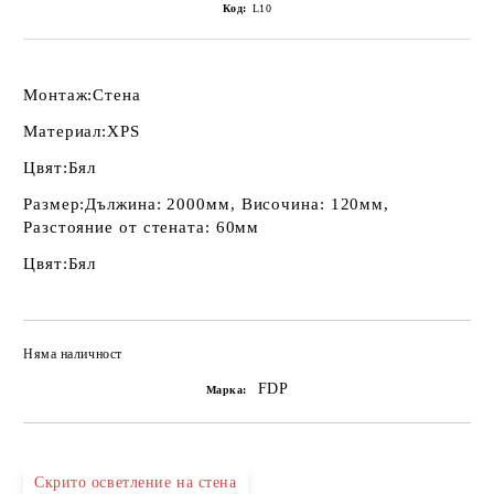
Код:
L10
Монтаж:
Стена
Материал:
XPS
Цвят:
Бял
Размер:
Дължина: 2000мм, Височина: 120мм,
Разстояние от стената: 60мм
Цвят:
Бял
Няма наличност
Добави в желани
FDP
Марка:
Скрито осветление на стена