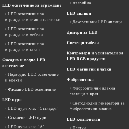
Аварийно
LED осветление за вграждане
LED аплици
LED осветление за
вграждане в земя и настилки
Декоративни LED аплици
LED осветление за
Димери за LED
вграждане в мебели
Светещи табели
LED осветление за
вграждане в таван
Контролери и усилватели за
LED RGB продукти
Фасадно и водно LED
осветление
LED магнитни платки
Подводно LED осветление
Фиброоптика
и ефекти
Фиброоптични влакна
Фасадно LED осветление
светещи в края
LED пури
Светодиодни генератори за
LED пури клас "Стандарт"
фиброоптични влакна
Стъклени LED пури
LED компоненти
LED пури клас "А"
Платки