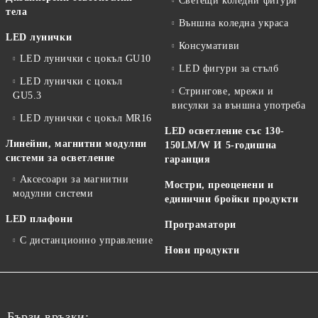
Светещи коледни фигури
тела
Външна коледна украса
LED лунички
Консумативи
LED лунички с цокъл GU10
LED фигури за стълб
LED лунички с цокъл
Стрингове, мрежи и
GU5.3
висулки за външна употреба
LED лунички с цокъл MR16
LED осветление със 130-
Линейни, магнитни модулни
150LM/W И 5-годишна
системи за осветление
гаранция
Аксесоари за магнитни
Мостри, преоценени и
модулни системи
единични бройки продукти
LED плафони
Програматори
С дистанционно управление
Нови продукти
Бързи връзки: