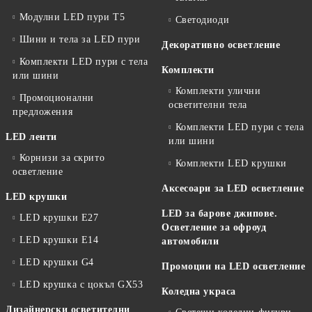
Модулни LED пури T5
Светодиоди
Шини и тела за LED пури
Декоративно осветление
Комплекти LED пури с тела
Комплекти
или шини
Комплекти улични
Промоционални
осветителни тела
предложения
Комплекти LED пури с тела
LED ленти
или шини
Корнизи за скрито
Комплекти LED крушки
осветление
Аксесоари за LED осветление
LED крушки
LED за барове джипове.
LED крушки E27
Осветление за офроуд
LED крушки E14
автомобили
LED крушки G4
Промоции на LED осветление
LED крушка с цокъл GX53
Коледна украса
Дизайнерски осветителни