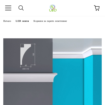
Начало
LED ленти
Корнизи за скрито осветление