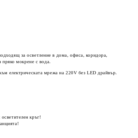
одходящ за осветление в дома, офиса, коридора,
з пряко мокрене с вода.
 към електрическата мрежа на 220V без LED драйвър.
 осветителен кръг!
анцията!