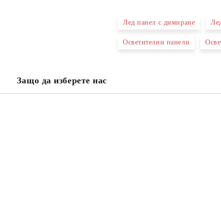
Лед панел с димиране
Ле
Осветителни панели
Осве
Ще се свържем с вас в рамките н
проверете дали сте изписали пр
тъй като няма как да се свържем 
Натискайки бутона "Купи сега", 
Защо да изберете нас