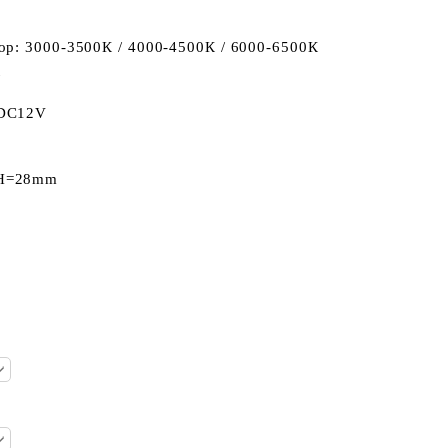
ор: 3000-3500К / 4000-4500К / 6000-6500К
W
 DC12V
H=28mm