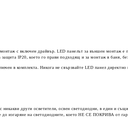
монтаж с включен драйвър. LED панелът за външен монтаж е п
 защита IP20, което го прави подходящ и за монтаж в баня, бе
ключен в комплекта. Никога не свързвайте LED панел директно
с никакви други осветители, освен светодиодни, в един и същи
 до изгаряне на светодиодните, което
НЕ СЕ ПОКРИВА
от гар