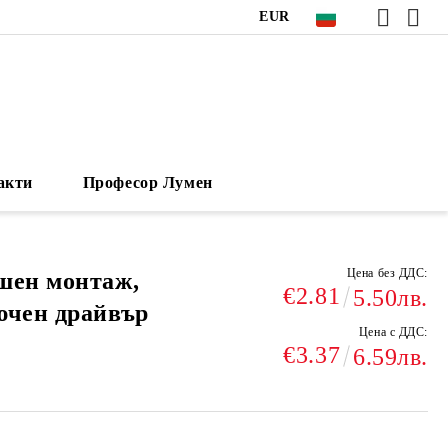
EUR
акти
Професор Лумен
Цена без ДДС:
шен монтаж,
€2.81
5.50лв.
ючен драйвър
Цена с ДДС:
€3.37
6.59лв.