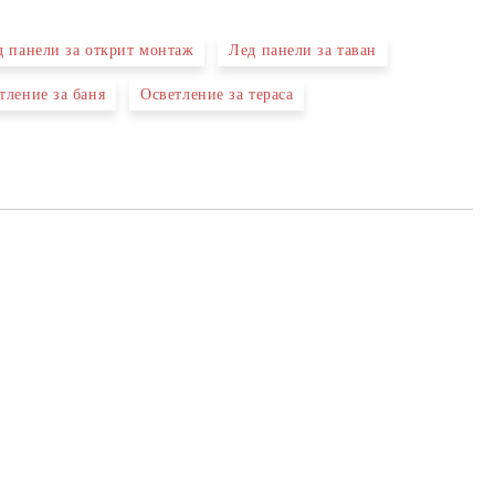
д панели за открит монтаж
Лед панели за таван
тление за баня
Осветление за тераса
а един работен ден. Моля,
Общите
.
авилно телефонния си номер,
условия
с Вас, ако той е сгрешен.
за
Вие се съгласявате с
ползване
на сайта