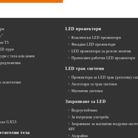
LED прожектори
ури
А"
Класически LED прожектори
ри T5
Фасадни LED прожектори
LED пури
LED прожектори за релсов монтаж
ури с тела или шини
Преносими работни LED прожектори
предложения
LED трак системи
Прожектори за LED трак (релсови) си
о осветление
Аксесоари за трак системи
Магнитни системи
Захранване за LED
Водоустойчиво
За вътрешна употреба
окъл GX53
Захранване за магнитни модулни сист
48V
етителни тела
Аварийно