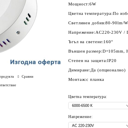
Мощност:
6W
Цветна температура:
По изб
Светлинен добив:
80-90lm/
Напрежение:
AC220-230V /
Ъгъл на светене:
160°
Външен размер:
D=105mm, 
Степен на защита:
IP20
Димиране:
Да (опционално)
продукта
Сравни
Монтаж:
с планка
тветствие
Цветна температура:
Напрежение: