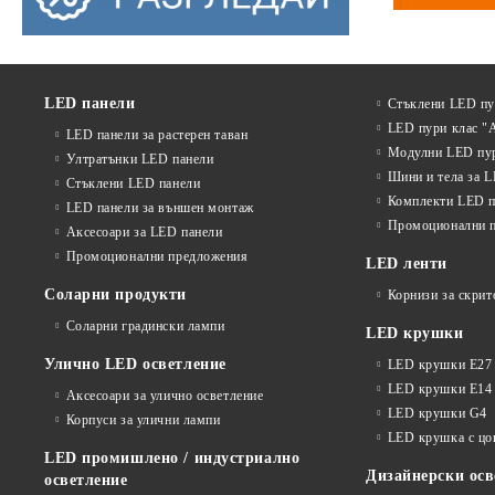
LED панели
Стъклени LED п
LED пури клас "
LED панели за растерен таван
Модулни LED пу
Ултратънки LED панели
Шини и тела за 
Стъклени LED панели
Комплекти LED п
LED панели за външен монтаж
Промоционални 
Аксесоари за LED панели
Промоционални предложения
LED ленти
Соларни продукти
Корнизи за скрит
Соларни градински лампи
LED крушки
Улично LED осветление
LED крушки E27
LED крушки E14
Аксесоари за улично осветление
LED крушки G4
Корпуси за улични лампи
LED крушка с ц
LED промишлено / индустриално
Дизайнерски осв
осветление