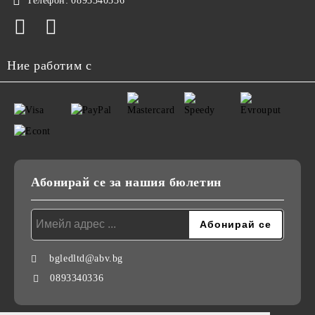
Телефон:
0893340336
Ние работим с
Абонирай се за нашия бюлетин
bgledltd@abv.bg
0893340336