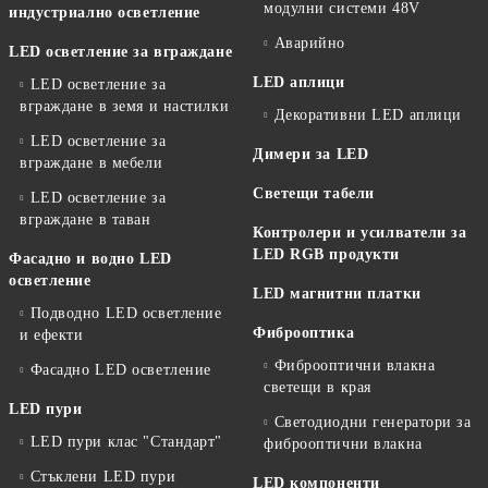
модулни системи 48V
индустриално осветление
Аварийно
LED осветление за вграждане
LED аплици
LED осветление за
вграждане в земя и настилки
Декоративни LED аплици
LED осветление за
Димери за LED
вграждане в мебели
Светещи табели
LED осветление за
вграждане в таван
Контролери и усилватели за
LED RGB продукти
Фасадно и водно LED
осветление
LED магнитни платки
Подводно LED осветление
Фиброоптика
и ефекти
Фиброоптични влакна
Фасадно LED осветление
светещи в края
LED пури
Светодиодни генератори за
LED пури клас "Стандарт"
фиброоптични влакна
Стъклени LED пури
LED компоненти