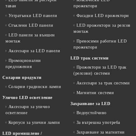
таван
прожектори
Ултратънки LED панели
Фасадни LED прожектори
Стъклени LED панели
LED прожектори за релсов
монтаж
LED панели за външен
монтаж
Преносими работни LED
прожектори
Аксесоари за LED панели
LED трак системи
Промоционални
предложения
Прожектори за LED трак
(релсови) системи
Соларни продукти
Аксесоари за трак системи
Соларни градински лампи
Магнитни системи
Улично LED осветление
Захранване за LED
Аксесоари за улично
осветление
Водоустойчиво
Корпуси за улични лампи
За вътрешна употреба
Захранване за магнитни
LED промишлено /