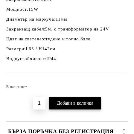
Мощност:
15W
Диаметър на маркуча:
11мм
Захранващ кабел:
5м. с трансформатор на 24V
Цвят на светене:
студено и топло бяло
Размери:
L63 / H142см
Водоустойчивост:
IP44
Добави в желани
В наличност
БЪРЗА ПОРЪЧКА БЕЗ РЕГИСТРАЦИЯ