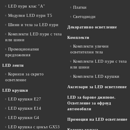
LED пури клас "А"
Платки
Модулни LED пури T5
Светодиоди
Шини и тела за LED пури
Декоративно осветление
Комплекти LED пури с тела
Комплекти
или шини
Комплекти улични
Промоционални
осветителни тела
предложения
Комплекти LED пури с тела
LED ленти
или шини
Корнизи за скрито
Комплекти LED крушки
осветление
Аксесоари за LED осветление
LED крушки
LED за барове джипове.
LED крушки E27
Осветление за офроуд
LED крушки E14
автомобили
LED крушки G4
Промоции на LED осветление
LED крушка с цокъл GX53
Коледна украса