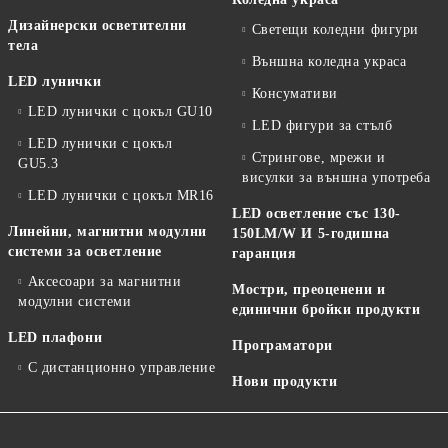
Дизайнерски осветителни
Светещи коледни фигури
тела
Външна коледна украса
LED лунички
Консумативи
LED лунички с цокъл GU10
LED фигури за стълб
LED лунички с цокъл
Стрингове, мрежи и
GU5.3
висулки за външна употреба
LED лунички с цокъл MR16
LED осветление със 130-
Линейни, магнитни модулни
150LM/W И 5-годишна
системи за осветление
гаранция
Аксесоари за магнитни
Мостри, преоценени и
модулни системи
единични бройки продукти
LED плафони
Програматори
С дистанционно управление
Нови продукти