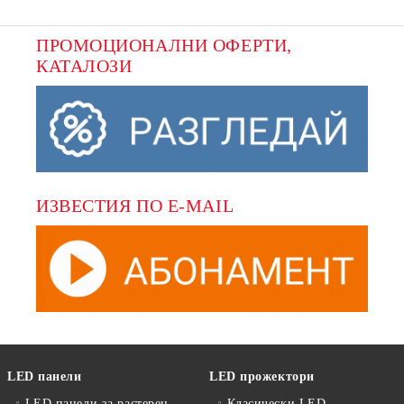
ПРОМОЦИОНАЛНИ ОФЕРТИ, 
КАТАЛОЗИ
ИЗВЕСТИЯ ПО E-MAIL
LED панели
LED прожектори
LED панели за растерен
Класически LED