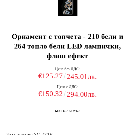
Орнамент с топчета - 210 бели и
264 топло бели LED лампички,
флаш ефект
Цена без ДДС:
€125.27
245.01лв.
Цена с ДДС:
€150.32
294.00лв.
Код:
ET442-WKF
Захранване:
AC 220V