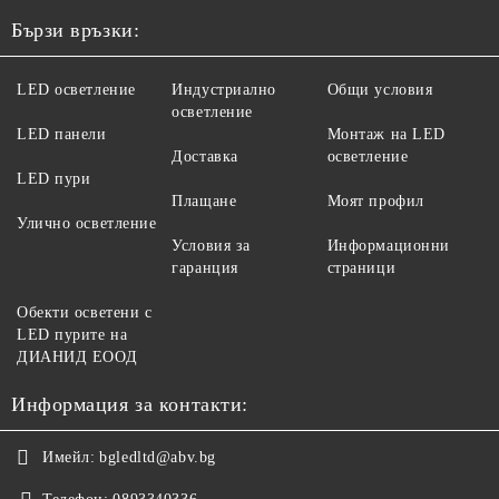
Бързи връзки:
LED осветление
Индустриално
Общи условия
осветление
LED панели
Монтаж на LED
Доставка
осветление
LED пури
Плащане
Моят профил
Улично осветление
Условия за
Информационни
гаранция
страници
Обекти осветени с
LED пурите на
ДИАНИД ЕООД
Информация за контакти:
Имейл:
bgledltd@abv.bg