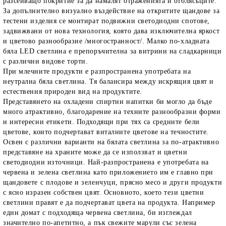
разсейващо покритие за да намалят отраженията и отблясъците.
За допълнително визуално въздействие на откритите щандове за
тестени изделия се монтират подвижни светодиодни спотове,
задвижвани от нова технология, която дава изключителна яркост
и цветово разнообразие /многостранност/. Малко по-хладната
бяла LED светлина е препоръчителна за витрини на сладкарници
с различни видове торти.
При млечните продукти е разпространена употребата на
неутрална бяла светлина. Тя балансира между искрящия цвят и
естествения природен вид на продуктите.
Представянето на охладени спиртни напитки би могло да бъде
много атрактивно, благодарение на техните разнообразни форми
и интересни етикети. Подходящи при тях са средните бели
цветове, които подчертават виталните цветове на течностите.
Освен с различни варианти на бялата светлина за по-атрактивно
представяне на храните може да се използват и цветни
светодиодни източници. Най-разпространена е употребата на
червена и зелена светлина като приложението им е главно при
щандовете с плодове и зеленчуци, прясно месо и други продукти
с ясно изразен собствен цвят. Основното, което тези цветни
светлини правят е да подчертават цвета на продукта. Например
един домат с подходяща червена светлина, би изглеждал
значително по-апетитно, а пък свежите марули със зелена