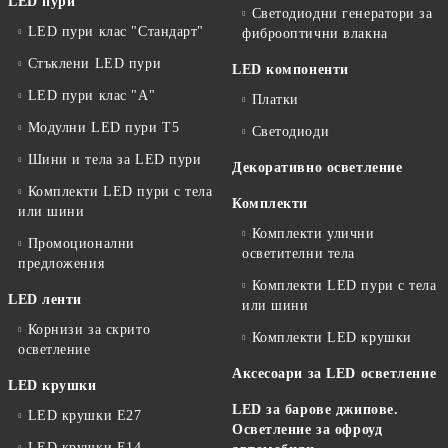
LED пури
Светодиодни генератори за
LED пури клас "Стандарт"
фиброоптични влакна
Стъклени LED пури
LED компоненти
LED пури клас "А"
Платки
Модулни LED пури T5
Светодиоди
Шини и тела за LED пури
Декоративно осветление
Комплекти LED пури с тела
Комплекти
или шини
Комплекти улични
Промоционални
осветителни тела
предложения
Комплекти LED пури с тела
LED ленти
или шини
Корнизи за скрито
Комплекти LED крушки
осветление
Аксесоари за LED осветление
LED крушки
LED за барове джипове.
LED крушки E27
Осветление за офроуд
LED крушки E14