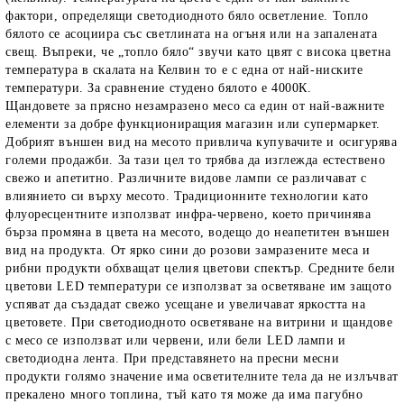
фактори, определящи светодиодното бяло осветление. Топло
бялото се асоциира със светлината на огъня или на запалената
свещ. Въпреки, че „топло бяло“ звучи като цвят с висока цветна
температура в скалата на Келвин то е с една от най-ниските
температури. За сравнение студено бялото е 4000К.
Щандовете за прясно незамразено месо са един от най-важните
елементи за добре функциониращия магазин или супермаркет.
Добрият външен вид на месото привлича купувачите и осигурява
големи продажби. За тази цел то трябва да изглежда естествено
свежо и апетитно. Различните видове лампи се различават с
влиянието си върху месото. Традиционните технологии като
флуоресцентните използват инфра-червено, което причинява
бърза промяна в цвета на месото, водещо до неапетитен външен
вид на продукта. От ярко сини до розови замразените меса и
рибни продукти обхващат целия цветови спектър. Средните бели
цветови LED температури се използват за осветяване им защото
успяват да създадат свежо усещане и увеличават яркостта на
цветовете. При светодиодното осветяване на витрини и щандове
с месо се използват или червени, или бели LED лампи и
светодиодна лента. При представянето на пресни месни
продукти голямо значение има осветителните тела да не излъчват
прекалено много топлина, тъй като тя може да има пагубно