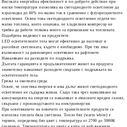
Високата енергийна ефективност и по-доброто действие при
ниски температури позволява на светодиодното осветление да
изразходва до 60% по-малко ток в сравнение с флуоресцентното
осветление. Освен това светодиодното осветление отделя по-
малко топлина, което означава, че хладилния компресор не
трябва да работи толкова много за премахване на топлината.
Подобрена видимост на продуктите.
LED осветителните тела могат ефективно да насочват и
разсейват светлината, където е необходимо. При тях има
възможност за равномерно осветяване на рафтовете.
Намаляване на разходите по подръжка.
Дългата гаранцията и продължителният живот на продукта
значително намаляват разходите свързани с подръжката на
осветителните тела.
Грижа за околната среда.
Освен, че спестява енергия и има дълъг живот светодиодното
осветление не съдържа живак. Също така чрез намаляване на
консумацията на енергия се намаляват и емисиите вредни газове,
свързани с производставото на електроенергия.
При осветяването на повечето от хранителните продукти се
използва топлата бяла светлина. Топло бял (warm white) е
термин, определящ бял цвят с температура от 2700 до 3000К
(келвина). Температурата на цвета е един от най-важните