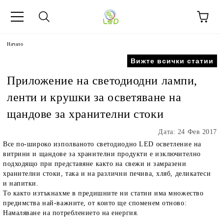
Начало
Вижте всички статии
Приложение на светодиодни лампи,
ленти и крушки за осветяване на
щандове за хранителни стоки
Дата: 24 Фев 2017
Все по-широко изполваното светодиодно LED осветление на
витрини и щандове за хранителни продукти е изключително
подходящо при представяне както на свежи и замразени
хранителни стоки, така и на различни печива, хляб, деликатеси
и напитки.
То както изтъкнахме в предишните ни статии има множество
предимства най-важните, от които ще споменем отново:
Намаляване на потреблението на енергия.