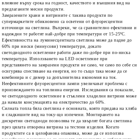
влияние върху срока на годност, качеството и външния вид на
предлаганите месни продукти.
Замразените храни и витрините с такива продукти по
супермаркетите обикновено са осветени от флуоресцентни
източници на светлина. Въпреки, че са сравнителнo ефективни и
надеждни те работят най-добре при температури от 15-25ºС.
Ефективността на луминесцентната светлина може да падне до
60% при ниски (минусови) температури, докато
светодиодното осветление работи даже по-добре при по-ниска
температура. Използването на LED осветление при
представянето на замразени продукти не само, че само по себе си
осигурява спестяване на енергия, но то също така може да се
комбинира и с димер за допълнителна икономия на ток.
Неефективните флуоресцентни лампи увеличават проблема с
произвеждането на топлинна енергия. Изследвания са показали,
че светодиодното осветление в стъклени хладилни витрини може
да намали консумацията на електричество до 60%.
Силната топла бяла светлина е основната, която придава на хляба
и сладкишите вид на току-що изпечени. Монтирането на
дискретни светодиоди позволява те да хвърлят богата светлина
през цялата отворена витрина за тестени изделия. Когато
продуктите са в целофанова опаковка, може да се използва