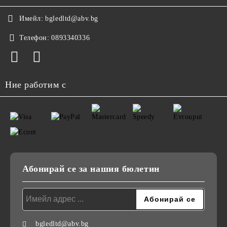
Имейл:
bgledltd@abv.bg
Телефон:
0893340336
Ние работим с
Абонирай се за нашия бюлетин
bgledltd@abv.bg