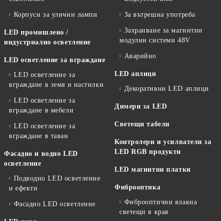
Корпуси за улични лампи
За вътрешна употреба
Захранване за магнитни
LED промишлено /
модулни системи 48V
индустриално осветление
Аварийно
LED осветление за вграждане
LED аплици
LED осветление за
вграждане в земя и настилки
Декоративни LED аплици
LED осветление за
Димери за LED
вграждане в мебели
Светещи табели
LED осветление за
вграждане в таван
Контролери и усилватели за
LED RGB продукти
Фасадно и водно LED
осветление
LED магнитни платки
Подводно LED осветление
Фиброоптика
и ефекти
Фиброоптични влакна
Фасадно LED осветление
светещи в края