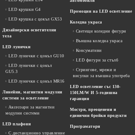
автомобили
LED крушки G4
Промоции на LED осветление
LED крушка с цокъл GX53
Коледна украса
Дизайнерски осветителни
Светещи коледни фигури
тела
Външна коледна украса
LED лунички
Консумативи
LED лунички с цокъл GU10
LED фигури за стълб
LED лунички с цокъл
Стрингове, мрежи и
GU5.3
висулки за външна употреба
LED лунички с цокъл MR16
LED осветление със 130-
Линейни, магнитни модулни
150LM/W И 5-годишна
системи за осветление
гаранция
Аксесоари за магнитни
Мостри, преоценени и
модулни системи
единични бройки продукти
LED плафони
Програматори
С дистанционно управление