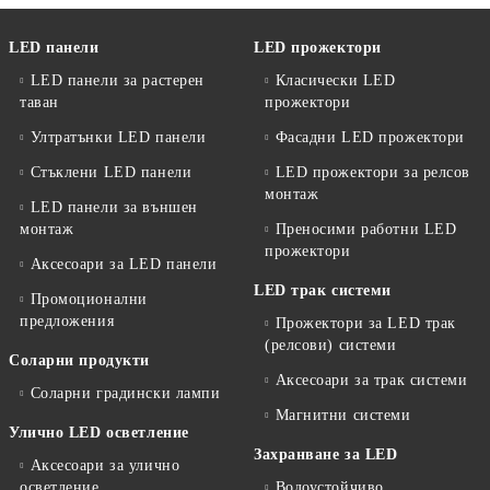
LED панели
LED прожектори
LED панели за растерен
Класически LED
таван
прожектори
Ултратънки LED панели
Фасадни LED прожектори
Стъклени LED панели
LED прожектори за релсов
монтаж
LED панели за външен
монтаж
Преносими работни LED
прожектори
Аксесоари за LED панели
LED трак системи
Промоционални
предложения
Прожектори за LED трак
(релсови) системи
Соларни продукти
Аксесоари за трак системи
Соларни градински лампи
Магнитни системи
Улично LED осветление
Захранване за LED
Аксесоари за улично
осветление
Водоустойчиво