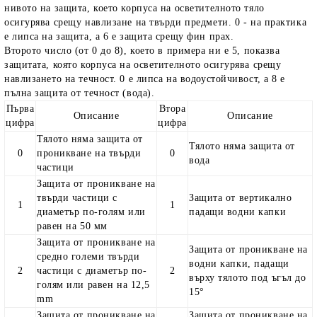
нивото на защита, което корпуса на осветителното тяло
осигурява срещу навлизане на твърди предмети. 0 - на практика
е липса на защита, а 6 е защита срещу фин прах.
Второто число (от 0 до 8), което в примера ни е 5, показва
защитата, която корпуса на осветителното осигурява срещу
навлизането на течност. 0 е липса на водоустойчивост, а 8 е
пълна защита от течност (вода).
Първа
Втора
Описание
Описание
цифра
цифра
Тялото няма защита от
Тялото няма защита от
0
проникване на твърди
0
вода
частици
Защита от проникване на
твърди частици с
Защита от вертикално
1
1
диаметър по-голям или
падащи водни капки
равен на 50 мм
Защита от проникване на
Защита от проникване на
средно големи твърди
водни капки, падащи
2
частици с диаметър по-
2
върху тялото под ъгъл до
голям или равен на 12,5
15°
mm
Защита от проникване на
Защита от проникване на