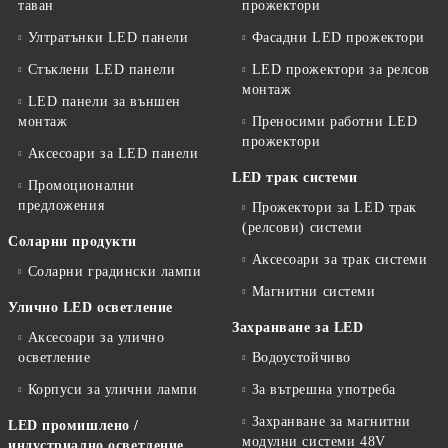
таван
прожектори
Ултратънки LED панели
Фасадни LED прожектори
Стъклени LED панели
LED прожектори за релсов
монтаж
LED панели за външен
монтаж
Преносими работни LED
прожектори
Аксесоари за LED панели
LED трак системи
Промоционални
предложения
Прожектори за LED трак
(релсови) системи
Соларни продукти
Аксесоари за трак системи
Соларни градински лампи
Магнитни системи
Улично LED осветление
Захранване за LED
Аксесоари за улично
осветление
Водоустойчиво
Корпуси за улични лампи
За вътрешна употреба
Захранване за магнитни
LED промишлено /
модулни системи 48V
индустриално осветление