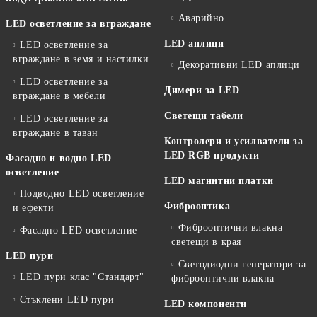
Аварийно
LED осветление за вграждане
LED аплици
LED осветление за
вграждане в земя и настилки
Декоративни LED аплици
LED осветление за
Димери за LED
вграждане в мебели
Светещи табели
LED осветление за
вграждане в таван
Контролери и усилватели за
LED RGB продукти
Фасадно и водно LED
осветление
LED магнитни платки
Подводно LED осветление
Фиброоптика
и ефекти
Фиброоптични влакна
Фасадно LED осветление
светещи в края
LED пури
Светодиодни генератори за
LED пури клас "Стандарт"
фиброоптични влакна
Стъклени LED пури
LED компоненти