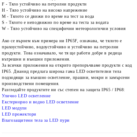
F - Тяло устойчиво на петролни продукти
H - Тяло устойчиво на високо напрежение
M - Тялото се движи по време на тест за вода
S - Тялото е неподвижно по време на теста за водата
W - Тяло устойчиво на специфични метеорологични условия
Ако се върнем към примера ни IP65F, означава, че тялото е
прахоустойчиво, водоустойчиво и устойчиво на петролни
продукти. Това означавало, че тя ще работи добре в редица
вътрешни и външни приложения.
За всички приложения на открито препоръчваме продукти с код
IP65. Дианид предлага широка гама LED осветителни тела
подходящи за външно осветление, прашни, мокри и замърсени
производствени помещения.
Разгледайте продуктите ни със степен на защита IP65 / IP68:
Улично LED осветление
Екстериорно и водно LED осветление
LED модули
LED прожектори
Влагозащитени тела за LED пури