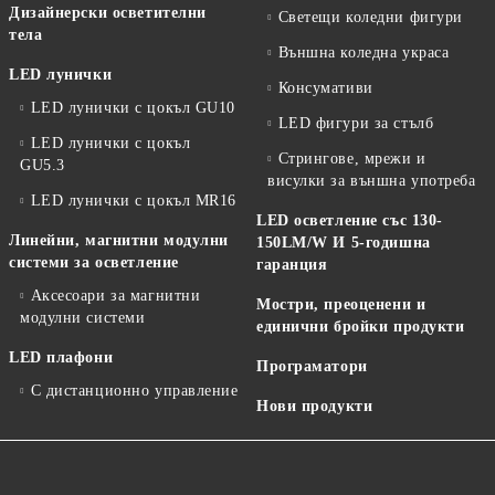
Дизайнерски осветителни
Светещи коледни фигури
тела
Външна коледна украса
LED лунички
Консумативи
LED лунички с цокъл GU10
LED фигури за стълб
LED лунички с цокъл
Стрингове, мрежи и
GU5.3
висулки за външна употреба
LED лунички с цокъл MR16
LED осветление със 130-
Линейни, магнитни модулни
150LM/W И 5-годишна
системи за осветление
гаранция
Аксесоари за магнитни
Мостри, преоценени и
модулни системи
единични бройки продукти
LED плафони
Програматори
С дистанционно управление
Нови продукти