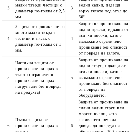
малки твърди частици с
водни капки, падащи
3
3
диаметър по-голям от 2,5
върху тялото под ъгъл до
мм
60°
Защита от проникване на
Защита от проникване на
водни пръски, идващи от
много малки твърди
всички посоки, като е
4
частици и пясък с
4
възможно ограничено
диаметър по-голям от 1
проникване без опасност
мм.
от повреда на тялото.
Защита от проникване на
Частична защита от
водни струи, идващи от
проникване на прах в
всички посоки, като е
тялото (ограничено
5
5
възможно ограничено
проникване на прах
проникване без опасност
натрупване без повреда
от повреда на
на продукта).
оборудването.
Защита от проникване на
силни водни струи или
морски вълни, като
Пълна защита от
заливането няма да
6
проникване на прах в
6
доведе до повреда на
тялото.
оборудването. 100 литра в