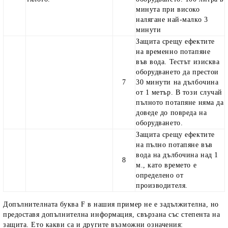
минута при високо
налягане най-малко 3
минути
Защита срещу ефектите
на временно потапяне
във вода. Тестът изисква
оборудването да престои
7
30 минути на дълбочина
от 1 метър. В този случай
пълното потапяне няма да
доведе до повреда на
оборудването.
Защита срещу ефектите
на пълно потапяне във
вода на дълбочина над 1
8
м., като времето е
определено от
производителя.
Допълнителната буква F в нашия пример не е задължителна, но
предоставя допълнителна информация, свързана със степента на
защита. Ето какви са и другите възможни означения: