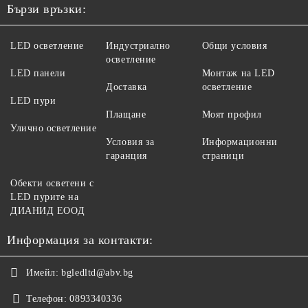
Бързи връзки:
LED осветление
Индустриално
Общи условия
осветление
LED панели
Монтаж на LED
Доставка
осветление
LED пури
Плащане
Моят профил
Улично осветление
Условия за
Информационни
гаранция
страници
Обекти осветени с
LED пурите на
ДИАНИД ЕООД
Информация за контакти:
Имейл:
bgledltd@abv.bg
Телефон:
0893340336