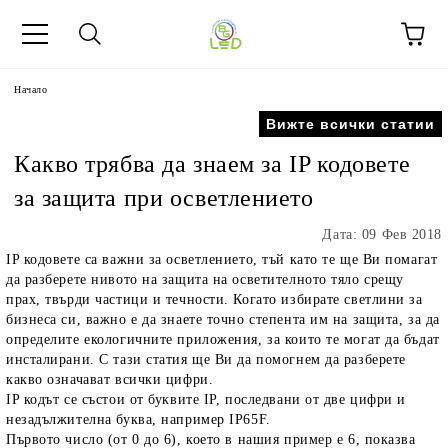
Начало
Вижте всички статии
Какво трябва да знаем за IP кодовете
за защита при осветлението
Дата: 09 Фев 2018
IP кодовете са важни за осветлението, тъй като те ще Ви помагат
да разберете нивото на защита на осветителното тяло срещу
прах, твърди частици и течности. Когато избирате светлини за
бизнеса си, важно е да знаете точно степента им на защита, за да
определите екологичните приложения, за които те могат да бъдат
инсталирани. С тази статия ще Ви да помогнем да разберете
какво означават всички цифри.
IP кодът се състои от буквите IP, последвани от две цифри и
незадължителна буква, например IP65F.
Първото число (от 0 до 6), което в нашия пример е 6, показва