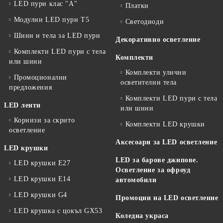
LED пури клас "А"
Платки
Модулни LED пури T5
Светодиоди
Шини и тела за LED пури
Декоративно осветление
Комплекти LED пури с тела
Комплекти
или шини
Комплекти улични
Промоционални
осветителни тела
предложения
Комплекти LED пури с тела
LED ленти
или шини
Корнизи за скрито
Комплекти LED крушки
осветление
Аксесоари за LED осветление
LED крушки
LED за барове джипове.
LED крушки E27
Осветление за офроуд
LED крушки E14
автомобили
LED крушки G4
Промоции на LED осветление
LED крушка с цокъл GX53
Коледна украса