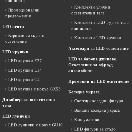
или шини
Комплекти улични
Промоционални
осветителни тела
предложения
Комплекти LED пури с тела
LED ленти
или шини
Корнизи за скрито
Комплекти LED крушки
осветление
Аксесоари за LED осветление
LED крушки
LED за барове джипове.
LED крушки E27
Осветление за офроуд
LED крушки E14
автомобили
LED крушки G4
Промоции на LED осветление
LED крушка с цокъл GX53
Коледна украса
Дизайнерски осветителни
Светещи коледни фигури
тела
Външна коледна украса
LED лунички
Консумативи
LED лунички с цокъл GU10
LED фигури за стълб