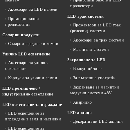
монтаж
Преносими работни LED
прожектори
Аксесоари за LED панели
LED трак системи
Промоционални
предложения
Прожектори за LED трак
(релсови) системи
Соларни продукти
Аксесоари за трак системи
Соларни градински лампи
Магнитни системи
Улично LED осветление
Захранване за LED
Аксесоари за улично
осветление
Водоустойчиво
Корпуси за улични лампи
За вътрешна употреба
Захранване за магнитни
LED промишлено /
модулни системи 48V
индустриално осветление
Аварийно
LED осветление за вграждане
LED аплици
LED осветление за
вграждане в земя и настилки
Декоративни LED аплици
LED осветление за