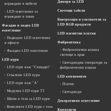
Димери за LED
вграждане в мебели
Светещи табели
LED осветление за
вграждане в таван
Контролери и усилватели за
LED RGB продукти
Фасадно и водно LED
осветление
LED магнитни платки
Подводно LED осветление
Фиброоптика
и ефекти
Фиброоптични влакна
Фасадно LED осветление
светещи в края
LED пури
Светодиодни генератори за
LED пури клас "Стандарт"
фиброоптични влакна
Стъклени LED пури
LED компоненти
LED пури клас "А"
Платки
Модулни LED пури T5
Светодиоди
Шини и тела за LED пури
Декоративно осветление
Комплекти LED пури с тела
Комплекти