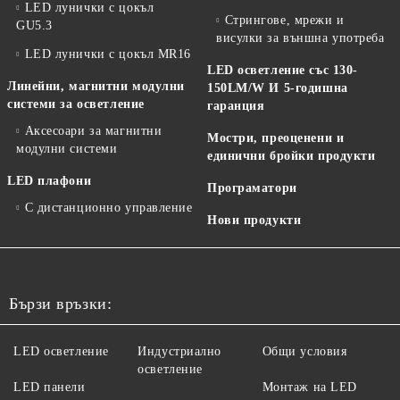
LED лунички с цокъл
Стрингове, мрежи и
GU5.3
висулки за външна употреба
LED лунички с цокъл MR16
LED осветление със 130-
Линейни, магнитни модулни
150LM/W И 5-годишна
системи за осветление
гаранция
Аксесоари за магнитни
Мостри, преоценени и
модулни системи
единични бройки продукти
LED плафони
Програматори
С дистанционно управление
Нови продукти
Бързи връзки:
LED осветление
Индустриално
Общи условия
осветление
LED панели
Монтаж на LED