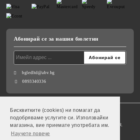
Абонирай се за нашия бюлетин
bgledltd@abv.bg
0893340336
Бисквитките (cookies) ни помагат да
GDPR
подобряваме услугите си. Използвайки
Нашият онлайн магазин е 100% съобразен с GDPR.
магазина, вие приемате употребата им.
Научете повече
Моите лични данни