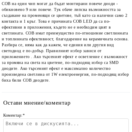
COB на един чип могат да бъдат монтирани повече диоди -
обикновено 9 или повече. Тук обаче липсва възможността за
създаване на променящи се цветове, тъй като са налични само 2
контакта и 1 кръг. Това е причината COB LED да са по-
ефективни в приложения, където не е необходим цвят в
светлината. COB имат преимущество по-отношение светлинната
и топлинната ефективност, благодарение на керамичната основа.
Разбира се, няма как да кажем, че единия или другия вид
светодиод е по-добър. Правилният избор зависи от
приложението . Ако търсеният ефект е осветление с възможност
за промяна на света на цветене, по-подходящ избор са SMD
диодите. Ако търсеният ефект е максимално количество
произведена светлина от 1W електроенергия, по-подходящ избор
биха били COB диодите.
Остави мнение/коментар
Коментар:
*