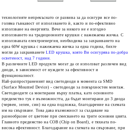
технологияте непрекъснато се развива за да осигури все по-
голяма гъвкавост от използването ѝ, както и по-ефективно
използване на енергията. Вече за никого не е изгодно
използването на традиционните крушки с нажежаема жичка. С
използваната електроенергия, необходима за захранването на
една 60W крушка с нажежаема жичка за една година, бихте
могли да захранванете
LED крушка, която Ви осигурява по-добра
осветеност, над 7 години
.
В различните LED продукти могат да се използват различен вид
диоди, в зависимост от нуждите за ефективност и
функционалност.
Най-разпространеният вид светодиоди в момента са SMD
(Surface Mounted Device) - светодиоди за повърхностен монтаж.
Светодиодите са монтирани върху платка, като основното
предимство тук е възможността, да бъдат монтирани до 3 диода
(червен, зелен, син) на една подложка, благодарение на схемата
им на свързване. Това дава възможност за създаване на
разнообразие от цветове при смесването на трите основни цвята.
Главното предимство на COB (Chip on Board), е тяхната по-
висока ефективност. Благодарание на схемата на свързване, при