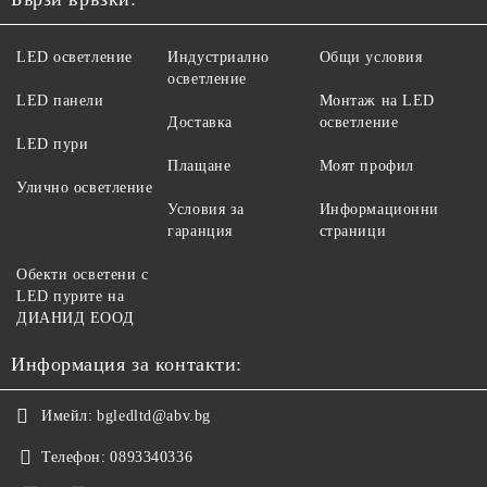
LED осветление
Индустриално
Общи условия
осветление
LED панели
Монтаж на LED
Доставка
осветление
LED пури
Плащане
Моят профил
Улично осветление
Условия за
Информационни
гаранция
страници
Обекти осветени с
LED пурите на
ДИАНИД ЕООД
Информация за контакти:
Имейл:
bgledltd@abv.bg
Телефон:
0893340336