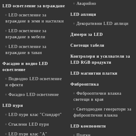
Аварийно
LED осветление за вграждане
LED аплици
LED осветление за
вграждане в земя и настилки
Декоративни LED аплици
LED осветление за
Димери за LED
вграждане в мебели
Светещи табели
LED осветление за
вграждане в таван
Контролери и усилватели за
LED RGB продукти
Фасадно и водно LED
осветление
LED магнитни платки
Подводно LED осветление
Фиброоптика
и ефекти
Фиброоптични влакна
Фасадно LED осветление
светещи в края
LED пури
Светодиодни генератори за
LED пури клас "Стандарт"
фиброоптични влакна
Стъклени LED пури
LED компоненти
LED пури клас "А"
Платки