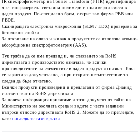
IR спектрофотометър на Fourier Transform (FTIR) идентифицира
чрез инфрачервена светлина полимери и полимерни смеси в
даден продукт. По-специално бром, открит във форма PBB или
PBDE.
Сканиращата електронна микроскопия (SEM / EDX) проверява за
безоловни спойки.
За откриване на олово и живак в продуктите се използва атомно-
абсорбционна спектрофотометрия (AAS).
Тук трябва да се има предвид и, че спазването на RoHS
директивата в производството означава, че всички
производителите на елементите в даден продукт я спазват. Това
се гарантира документално, а при открито несъответствие то
следва да бъде отчетено.
Всички продукти произведени и предлагани от фирма Дианид
съответстват на RoHS директивата.
За повече информация прилагаме и този документ от сайта на
Министерство на околната среда и водите с често задавани
въпроси относно директивата RoHS 2. Можете да го прегледате,
като
последвате тази връзка
.