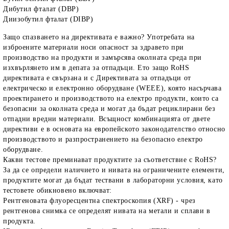
Дибутил фталат (DBP)
Диизобутил фталат (DIBP)
Защо спазването на директивата е важно? Употребата на
изброените материали носи опасност за здравето при
производство на продукти и замърсява околната среда при
изхвърлянето им в депата за отпадъци. Ето защо RoHS
директивата е свързана и с Директивата за отпадъци от
електрическо и електронно оборудване (WEEE), която насърчава
проектирането и производството на електро продукти, които са
безопасни за околната среда и могат да бъдат рециклирани без
отпадни вредни материали. Всъщност комбинацията от двете
директиви е в основата на европейското законодателство относно
производството и разпространението на безопасно електро
оборудване.
Какви тестове преминават продуктите за съответствие с RoHS?
За да се определи наличието и нивата на ограничените елементи,
продуктите могат да бъдат тествани в лабораторни условия, като
тестовете обикновено включват:
Рентгеновата флуоресцентна спектроскопия (XRF) - чрез
рентгенова снимка се определят нивата на метали и сплави в
продукта.