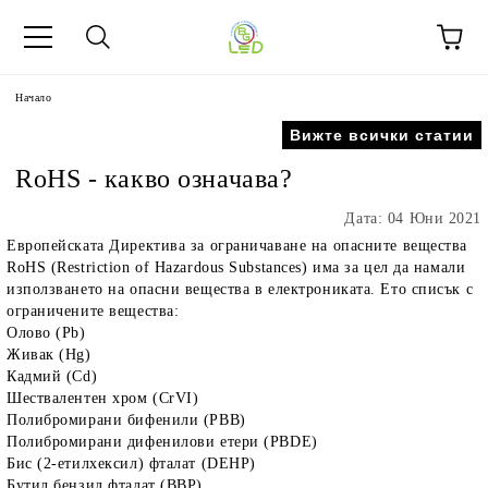
Начало
Вижте всички статии
RoHS - какво означава?
Дата: 04 Юни 2021
Европейската Директива за ограничаване на опасните вещества
RoHS (Restriction of Hazardous Substances) има за цел да намали
използването на опасни вещества в електрониката. Ето списък с
ограничените вещества:
Олово (Pb)
Живак (Hg)
Кадмий (Cd)
Шествалентен хром (CrVI)
Полибромирани бифенили (PBB)
Полибромирани дифенилови етери (PBDE)
Бис (2-етилхексил) фталат (DEHP)
Бутил бензил фталат (BBP)