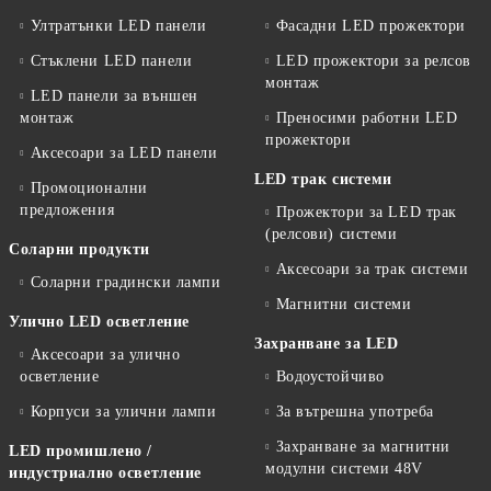
Ултратънки LED панели
Фасадни LED прожектори
Стъклени LED панели
LED прожектори за релсов
монтаж
LED панели за външен
монтаж
Преносими работни LED
прожектори
Аксесоари за LED панели
LED трак системи
Промоционални
предложения
Прожектори за LED трак
(релсови) системи
Соларни продукти
Аксесоари за трак системи
Соларни градински лампи
Магнитни системи
Улично LED осветление
Захранване за LED
Аксесоари за улично
осветление
Водоустойчиво
Корпуси за улични лампи
За вътрешна употреба
Захранване за магнитни
LED промишлено /
модулни системи 48V
индустриално осветление