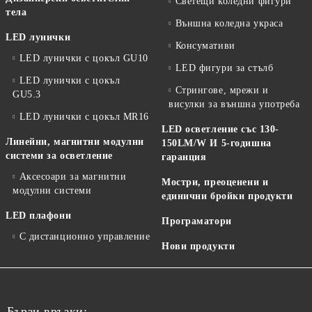
Светещи коледни фигури
тела
Външна коледна украса
LED лунички
Консумативи
LED лунички с цокъл GU10
LED фигури за стълб
LED лунички с цокъл
Стрингове, мрежи и
GU5.3
висулки за външна употреба
LED лунички с цокъл MR16
LED осветление със 130-
Линейни, магнитни модулни
150LM/W И 5-годишна
системи за осветление
гаранция
Аксесоари за магнитни
Мостри, преоценени и
модулни системи
единични бройки продукти
LED плафони
Програматори
С дистанционно управление
Нови продукти
Бързи връзки: