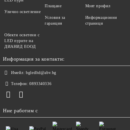
LED пури
Плащане
Моят профил
Улично осветление
Условия за
Информационни
гаранция
страници
Обекти осветени с
LED пурите на
ДИАНИД ЕООД
Информация за контакти:
Имейл:
bgledltd@abv.bg
Телефон:
0893340336
Ние работим с