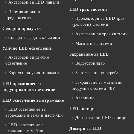
Аксесоари за LED панели
LED трак системи
Промоционални
предложения
Прожектори за LED трак
(релсови) системи
Соларни продукти
Аксесоари за трак системи
Соларни градински лампи
Магнитни системи
Улично LED осветление
Захранване за LED
Аксесоари за улично
осветление
Водоустойчиво
Корпуси за улични лампи
За вътрешна употреба
Захранване за магнитни
LED промишлено /
модулни системи 48V
индустриално осветление
Аварийно
LED осветление за вграждане
LED аплици
LED осветление за
вграждане в земя и настилки
Декоративни LED аплици
LED осветление за
Димери за LED
вграждане в мебели