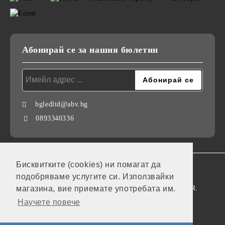
Абонирай се за нашия бюлетин
bgledltd@abv.bg
0893340336
Бисквитките (cookies) ни помагат да
GDPR
подобряваме услугите си. Използвайки
Нашият онлайн магазин е 100% съобразен с GDPR.
магазина, вие приемате употребата им.
Научете повече
Моите лични данни