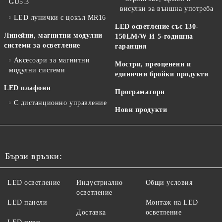
GU5.3
висулки за външна употреба
LED лунички с цокъл MR16
LED осветление със 130-
Линейни, магнитни модулни
150LM/W И 5-годишна
системи за осветление
гаранция
Аксесоари за магнитни
Мостри, преоценени и
модулни системи
единични бройки продукти
LED плафони
Програматори
С дистанционно управление
Нови продукти
Бързи връзки:
LED осветление
Индустриално
Общи условия
осветление
LED панели
Монтаж на LED
Доставка
осветление