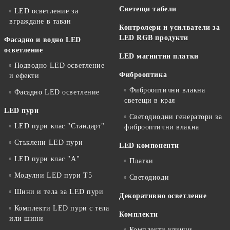
Светещи табели
LED осветление за
вграждане в таван
Контролери и усилватели за
LED RGB продукти
Фасадно и водно LED
осветление
LED магнитни платки
Подводно LED осветление
Фиброоптика
и ефекти
Фиброоптични влакна
Фасадно LED осветление
светещи в края
LED пури
Светодиодни генератори за
LED пури клас "Стандарт"
фиброоптични влакна
Стъклени LED пури
LED компоненти
LED пури клас "А"
Платки
Модулни LED пури T5
Светодиоди
Шини и тела за LED пури
Декоративно осветление
Комплекти LED пури с тела
Комплекти
или шини
Комплекти улични