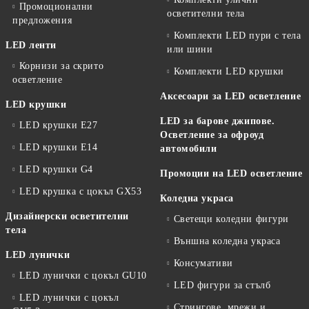
Промоционални
осветителни тела
предложения
Комплекти LED пури с тела
LED ленти
или шини
Корнизи за скрито
Комплекти LED крушки
осветление
Аксесоари за LED осветление
LED крушки
LED за барове джипове.
LED крушки E27
Осветление за офроуд
LED крушки E14
автомобили
LED крушки G4
Промоции на LED осветление
LED крушка с цокъл GX53
Коледна украса
Дизайнерски осветителни
Светещи коледни фигури
тела
Външна коледна украса
LED лунички
Консумативи
LED лунички с цокъл GU10
LED фигури за стълб
LED лунички с цокъл
Стрингове, мрежи и