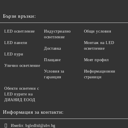
Бързи връзки:
LED осветление
Индустриално
Общи условия
осветление
LED панели
Монтаж на LED
Доставка
осветление
LED пури
Плащане
Моят профил
Улично осветление
Условия за
Информационни
гаранция
страници
Обекти осветени с
LED пурите на
ДИАНИД ЕООД
Информация за контакти:
Имейл:
bgledltd@abv.bg