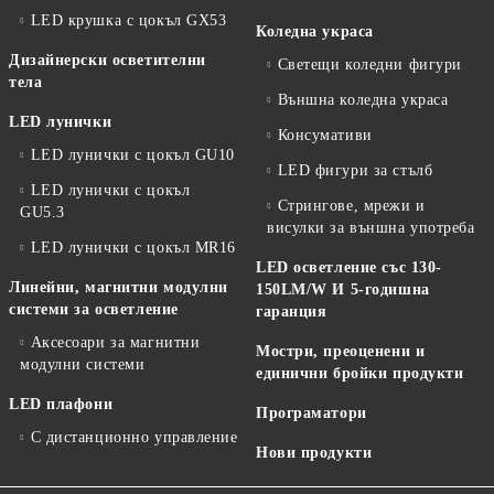
LED крушка с цокъл GX53
Коледна украса
Дизайнерски осветителни
Светещи коледни фигури
тела
Външна коледна украса
LED лунички
Консумативи
LED лунички с цокъл GU10
LED фигури за стълб
LED лунички с цокъл
Стрингове, мрежи и
GU5.3
висулки за външна употреба
LED лунички с цокъл MR16
LED осветление със 130-
Линейни, магнитни модулни
150LM/W И 5-годишна
системи за осветление
гаранция
Аксесоари за магнитни
Мостри, преоценени и
модулни системи
единични бройки продукти
LED плафони
Програматори
С дистанционно управление
Нови продукти