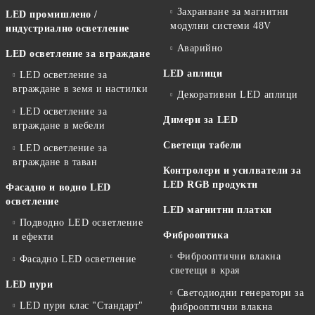
Захранване за магнитни
LED промишлено /
модулни системи 48V
индустриално осветление
Аварийно
LED осветление за вграждане
LED аплици
LED осветление за
вграждане в земя и настилки
Декоративни LED аплици
LED осветление за
Димери за LED
вграждане в мебели
Светещи табели
LED осветление за
вграждане в таван
Контролери и усилватели за
LED RGB продукти
Фасадно и водно LED
осветление
LED магнитни платки
Подводно LED осветление
Фиброоптика
и ефекти
Фиброоптични влакна
Фасадно LED осветление
светещи в края
LED пури
Светодиодни генератори за
LED пури клас "Стандарт"
фиброоптични влакна