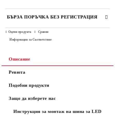
БЪРЗА ПОРЪЧКА БЕЗ РЕГИСТРАЦИЯ
САМО ПОПЪЛНЕТЕ 3 ПОЛЕТА
Оцени продукта
Сравни
Информация за Съответствие
Описание
Ще се свържем с вас в рамките на един работен ден.
Общите
.
Ревюта
Моля, проверете дали сте изписали правилно
условия
телефонния си номер, тъй като няма как да се
за
свържем с Вас, ако той е сгрешен. Натискайки бутона
ползване
Подобни продукти
"Купи сега", Вие се съгласявате с
на сайта
Защо да изберете нас
Инструкция за монтаж на шина за LED