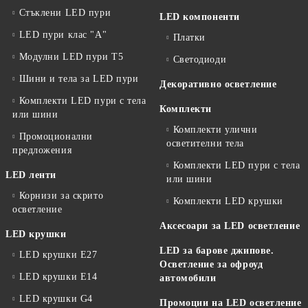
Стъклени LED пури
LED компоненти
LED пури клас "А"
Платки
Модулни LED пури T5
Светодиоди
Шини и тела за LED пури
Декоративно осветление
Комплекти LED пури с тела
Комплекти
или шини
Комплекти улични
Промоционални
осветителни тела
предложения
Комплекти LED пури с тела
LED ленти
или шини
Корнизи за скрито
Комплекти LED крушки
осветление
Аксесоари за LED осветление
LED крушки
LED за барове джипове.
LED крушки E27
Осветление за офроуд
LED крушки E14
автомобили
LED крушки G4
Промоции на LED осветление