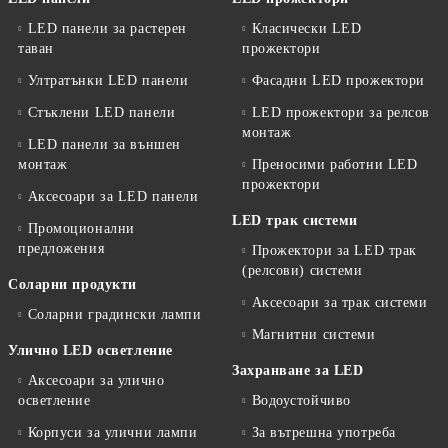
LED панели за растерен
Класически LED
таван
прожектори
Ултратънки LED панели
Фасадни LED прожектори
Стъклени LED панели
LED прожектори за релсов
монтаж
LED панели за външен
монтаж
Преносими работни LED
прожектори
Аксесоари за LED панели
LED трак системи
Промоционални
предложения
Прожектори за LED трак
(релсови) системи
Соларни продукти
Аксесоари за трак системи
Соларни градински лампи
Магнитни системи
Улично LED осветление
Захранване за LED
Аксесоари за улично
осветление
Водоустойчиво
Корпуси за улични лампи
За вътрешна употреба