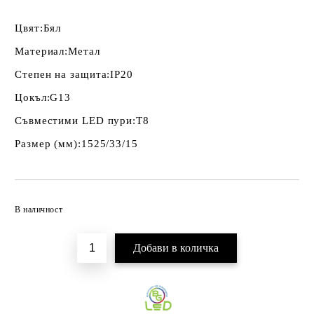
Цвят:
Бял
Материал:
Метал
Степен на защита:
IP20
Цокъл:
G13
Съвместими LED пури:
T8
Размер (мм):
1525/33/15
Добави в желани
В наличност