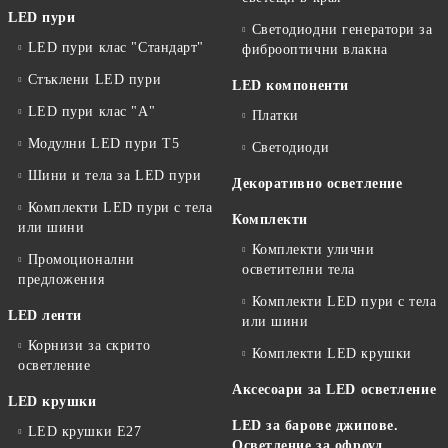
LED пури
Светодиодни генератори за
LED пури клас "Стандарт"
фиброоптични влакна
Стъклени LED пури
LED компоненти
LED пури клас "А"
Платки
Модулни LED пури T5
Светодиоди
Шини и тела за LED пури
Декоративно осветление
Комплекти LED пури с тела
Комплекти
или шини
Комплекти улични
Промоционални
осветителни тела
предложения
Комплекти LED пури с тела
LED ленти
или шини
Корнизи за скрито
Комплекти LED крушки
осветление
Аксесоари за LED осветление
LED крушки
LED за барове джипове.
LED крушки E27
Осветление за офроуд