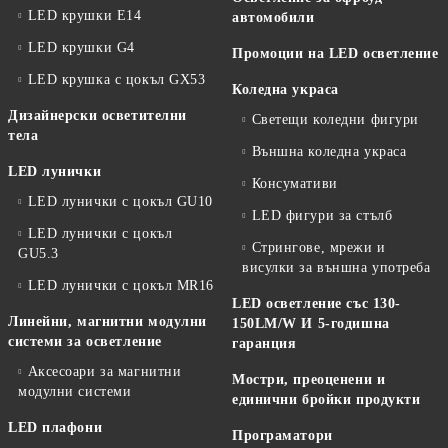
LED крушки E14
автомобили
LED крушки G4
Промоции на LED осветление
LED крушка с цокъл GX53
Коледна украса
Дизайнерски осветителни
Светещи коледни фигури
тела
Външна коледна украса
LED лунички
Консумативи
LED лунички с цокъл GU10
LED фигури за стълб
LED лунички с цокъл
Стрингове, мрежи и
GU5.3
висулки за външна употреба
LED лунички с цокъл MR16
LED осветление със 130-
Линейни, магнитни модулни
150LM/W И 5-годишна
системи за осветление
гаранция
Аксесоари за магнитни
Мостри, преоценени и
модулни системи
единични бройки продукти
LED плафони
Програматори