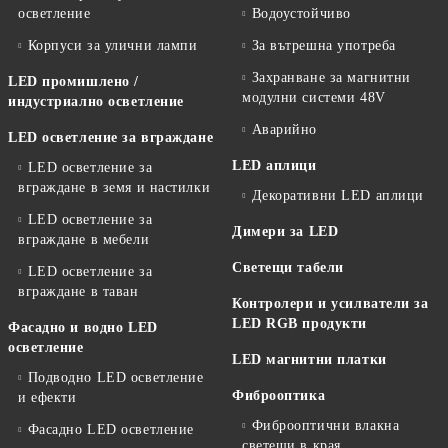
осветление
Водоустойчиво
Корпуси за улични лампи
За вътрешна употреба
Захранване за магнитни
LED промишлено /
модулни системи 48V
индустриално осветление
Аварийно
LED осветление за вграждане
LED аплици
LED осветление за
вграждане в земя и настилки
Декоративни LED аплици
LED осветление за
Димери за LED
вграждане в мебели
Светещи табели
LED осветление за
вграждане в таван
Контролери и усилватели за
LED RGB продукти
Фасадно и водно LED
осветление
LED магнитни платки
Подводно LED осветление
Фиброоптика
и ефекти
Фиброоптични влакна
Фасадно LED осветление
светещи в края