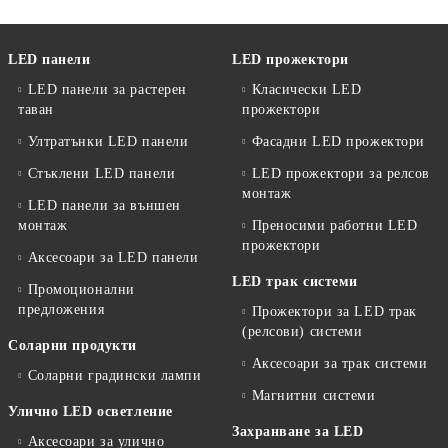
LED панели
LED прожектори
LED панели за растерен
Класически LED
таван
прожектори
Ултратънки LED панели
Фасадни LED прожектори
Стъклени LED панели
LED прожектори за релсов
монтаж
LED панели за външен
монтаж
Преносими работни LED
прожектори
Аксесоари за LED панели
LED трак системи
Промоционални
предложения
Прожектори за LED трак
(релсови) системи
Соларни продукти
Аксесоари за трак системи
Соларни градински лампи
Магнитни системи
Улично LED осветление
Захранване за LED
Аксесоари за улично