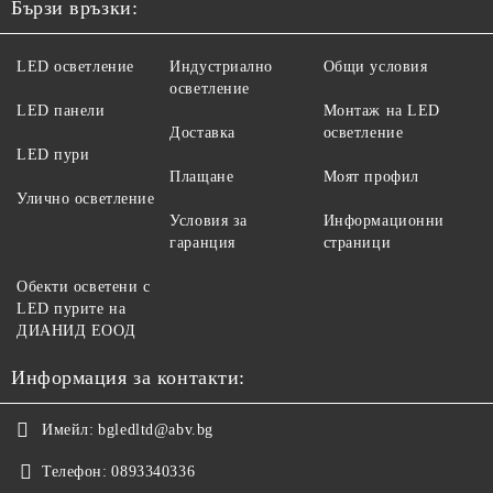
Бързи връзки:
LED осветление
Индустриално
Общи условия
осветление
LED панели
Монтаж на LED
Доставка
осветление
LED пури
Плащане
Моят профил
Улично осветление
Условия за
Информационни
гаранция
страници
Обекти осветени с
LED пурите на
ДИАНИД ЕООД
Информация за контакти:
Имейл:
bgledltd@abv.bg
Телефон:
0893340336