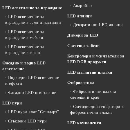
Аварийно
LED осветление за вграждане
LED аплици
LED осветление за
вграждане в земя и настилки
Декоративни LED аплици
LED осветление за
Димери за LED
вграждане в мебели
Светещи табели
LED осветление за
вграждане в таван
Контролери и усилватели за
LED RGB продукти
Фасадно и водно LED
осветление
LED магнитни платки
Подводно LED осветление
Фиброоптика
и ефекти
Фиброоптични влакна
Фасадно LED осветление
светещи в края
LED пури
Светодиодни генератори за
LED пури клас "Стандарт"
фиброоптични влакна
Стъклени LED пури
LED компоненти