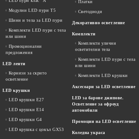
LED пури клас "А"
Платки
Модулни LED пури T5
Светодиоди
Шини и тела за LED пури
Декоративно осветление
Комплекти LED пури с тела
Комплекти
или шини
Комплекти улични
Промоционални
осветителни тела
предложения
Комплекти LED пури с тела
LED ленти
или шини
Корнизи за скрито
Комплекти LED крушки
осветление
Аксесоари за LED осветление
LED крушки
LED за барове джипове.
LED крушки E27
Осветление за офроуд
LED крушки E14
автомобили
LED крушки G4
Промоции на LED осветление
LED крушка с цокъл GX53
Коледна украса