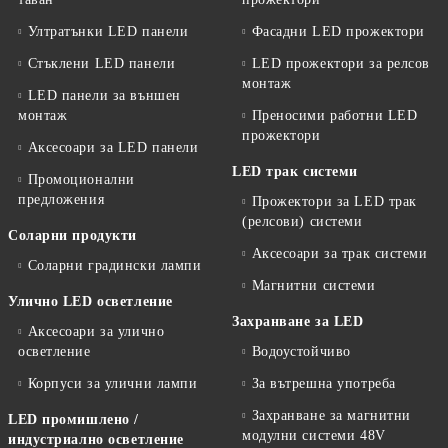
Ултратънки LED панели
Фасадни LED прожектори
Стъклени LED панели
LED прожектори за релсов
монтаж
LED панели за външен
монтаж
Преносими работни LED
прожектори
Аксесоари за LED панели
LED трак системи
Промоционални
предложения
Прожектори за LED трак
(релсови) системи
Соларни продукти
Аксесоари за трак системи
Соларни градински лампи
Магнитни системи
Улично LED осветление
Захранване за LED
Аксесоари за улично
осветление
Водоустойчиво
Корпуси за улични лампи
За вътрешна употреба
Захранване за магнитни
LED промишлено /
модулни системи 48V
индустриално осветление