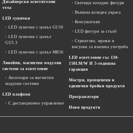
Дизайнерски осветителни
Светещи коледни фигури
тела
Външна коледна украса
LED лунички
Консумативи
LED лунички с цокъл GU10
LED фигури за стълб
LED лунички с цокъл
Стрингове, мрежи и
GU5.3
висулки за външна употреба
LED лунички с цокъл MR16
LED осветление със 130-
Линейни, магнитни модулни
150LM/W И 5-годишна
системи за осветление
гаранция
Аксесоари за магнитни
Мостри, преоценени и
модулни системи
единични бройки продукти
LED плафони
Програматори
С дистанционно управление
Нови продукти