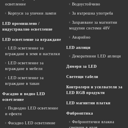
осветление
Водоустойчиво
Корпуси за улични лампи
За вътрешна употреба
Захранване за магнитни
LED промишлено /
модулни системи 48V
индустриално осветление
Аварийно
LED осветление за вграждане
LED аплици
LED осветление за
вграждане в земя и настилки
Декоративни LED аплици
LED осветление за
Димери за LED
вграждане в мебели
Светещи табели
LED осветление за
вграждане в таван
Контролери и усилватели за
LED RGB продукти
Фасадно и водно LED
осветление
LED магнитни платки
Подводно LED осветление
Фиброоптика
и ефекти
Фиброоптични влакна
Фасадно LED осветление
светещи в края