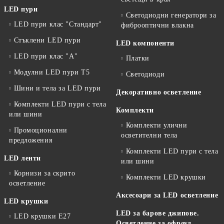
LED пури
Светодиодни генератори за
LED пури клас "Стандарт"
фиброоптични влакна
Стъклени LED пури
LED компоненти
LED пури клас "А"
Платки
Модулни LED пури T5
Светодиоди
Шини и тела за LED пури
Декоративно осветление
Комплекти LED пури с тела
Комплекти
или шини
Комплекти улични
Промоционални
осветителни тела
предложения
Комплекти LED пури с тела
LED ленти
или шини
Корнизи за скрито
Комплекти LED крушки
осветление
Аксесоари за LED осветление
LED крушки
LED за барове джипове.
LED крушки E27
Осветление за офроуд