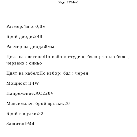
Код:
ET644-1
Размер:
4м х 0,8м
Брой диоди:
248
Размер на диода:
8мм
Цвят на светене:
По избор: студено бяло ; топло бяло ;
червено ; синьо
Цвят на кабел:
По избор: бял ; черен
Мощност:
14W
Напрежение:
AC220V
Максимален брой връзки:
20
Брой висулки:
32
Защита:
IP44