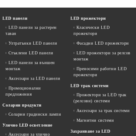
LED панели
LED прожектори
LED панели за растерен
Класически LED
таван
прожектори
Ултратънки LED панели
Фасадни LED прожектори
Стъклени LED панели
LED прожектори за релсов
монтаж
LED панели за външен
монтаж
Преносими работни LED
прожектори
Аксесоари за LED панели
LED трак системи
Промоционални
предложения
Прожектори за LED трак
(релсови) системи
Соларни продукти
Аксесоари за трак системи
Соларни градински лампи
Магнитни системи
Улично LED осветление
Захранване за LED
Аксесоари за улично