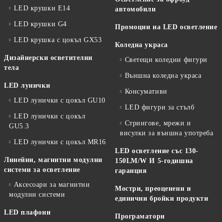
LED крушки E14
автомобили
LED крушки G4
Промоции на LED осветление
LED крушка с цокъл GX53
Коледна украса
Дизайнерски осветителни
Светещи коледни фигури
тела
Външна коледна украса
LED лунички
Консумативи
LED лунички с цокъл GU10
LED фигури за стълб
LED лунички с цокъл
Стрингове, мрежи и
GU5.3
висулки за външна употреба
LED лунички с цокъл MR16
LED осветление със 130-
Линейни, магнитни модулни
150LM/W И 5-годишна
системи за осветление
гаранция
Аксесоари за магнитни
Мостри, преоценени и
модулни системи
единични бройки продукти
LED плафони
Програматори