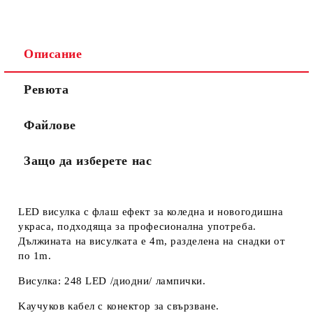
Описание
Ще се свържем с вас в рамките на един работен ден.
Общите
.
Ревюта
Моля, проверете дали сте изписали правилно
условия
телефонния си номер, тъй като няма как да се
за
свържем с Вас, ако той е сгрешен. Натискайки бутона
ползване
Файлове
"Купи сега", Вие се съгласявате с
на сайта
Защо да изберете нас
LED висулка с флаш ефект за коледна и новогодишна
украса, подходяща за професионална употреба.
Дължината на висулката е 4m, разделена на снадки от
по 1m.
Висулка: 248 LED /диодни/ лампички.
Kаучуков кабел с конектор за свързване.