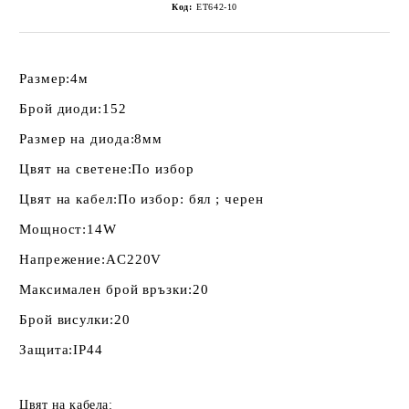
Код:
ET642-10
Размер:
4м
Брой диоди:
152
Размер на диода:
8мм
Цвят на светене:
По избор
Цвят на кабел:
По избор: бял ; черен
Мощност:
14W
Напрежение:
AC220V
Максимален брой връзки:
20
Брой висулки:
20
Защита:
IP44
Цвят на кабела: