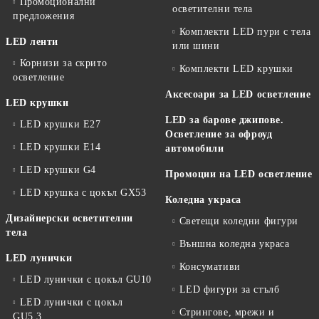
Промоционални
осветителни тела
предложения
Комплекти LED пури с тела
LED ленти
или шини
Корнизи за скрито
Комплекти LED крушки
осветление
Аксесоари за LED осветление
LED крушки
LED за барове джипове.
LED крушки E27
Осветление за офроуд
LED крушки E14
автомобили
LED крушки G4
Промоции на LED осветление
LED крушка с цокъл GX53
Коледна украса
Дизайнерски осветителни
Светещи коледни фигури
тела
Външна коледна украса
LED лунички
Консумативи
LED лунички с цокъл GU10
LED фигури за стълб
LED лунички с цокъл
Стрингове, мрежи и
GU5.3