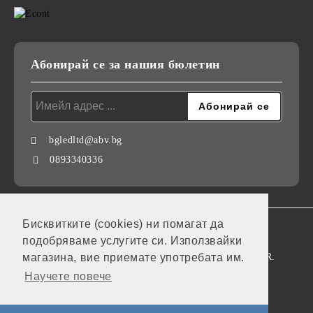
Абонирай се за нашия бюлетин
bgledltd@abv.bg
0893340336
Бисквитките (cookies) ни помагат да
GDPR
подобряваме услугите си. Използвайки
Нашият онлайн магазин е 100% съобразен с GDPR.
магазина, вие приемате употребата им.
Научете повече
Моите лични данни