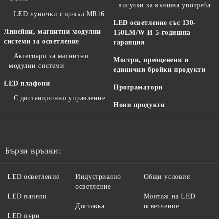
висулки за външна употреба
LED лунички с цокъл MR16
LED осветление със 130-
Линейни, магнитни модулни
150LM/W И 5-годишна
системи за осветление
гаранция
Аксесоари за магнитни
Мостри, преоценени и
модулни системи
единични бройки продукти
LED плафони
Програматори
С дистанционно управление
Нови продукти
Бързи връзки:
LED осветление
Индустриално
Общи условия
осветление
LED панели
Монтаж на LED
Доставка
осветление
LED пури