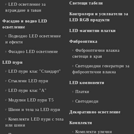
Светещи табели
LED осветление за
вграждане в таван
Контролери и усилватели за
LED RGB продукти
Фасадно и водно LED
осветление
LED магнитни платки
Подводно LED осветление
Фиброоптика
и ефекти
Фиброоптични влакна
Фасадно LED осветление
светещи в края
LED пури
Светодиодни генератори за
LED пури клас "Стандарт"
фиброоптични влакна
Стъклени LED пури
LED компоненти
LED пури клас "А"
Платки
Модулни LED пури T5
Светодиоди
Шини и тела за LED пури
Декоративно осветление
Комплекти LED пури с тела
Комплекти
или шини
Комплекти улични