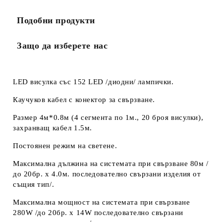
Подобни продукти
Защо да изберете нас
LED висулка със 152 LED /диодни/ лампички.
Каучуков кабел с конектор за свързване.
Размер 4м*0.8м (4 сегмента по 1м., 20 броя висулки),
захранващ кабел 1.5м.
Постоянен режим на светене.
Максимална дължина на системата при свързване 80м /
до 20бр. х 4.0м. последователно свързани изделия от
същия тип/.
Максимална мощност на системата при свързване
280W /до 20бр. х 14W последователно свързани