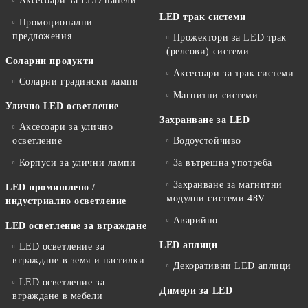
Аксесоари за LED панели
LED трак системи
Промоционални
предложения
Прожектори за LED трак
(релсови) системи
Соларни продукти
Аксесоари за трак системи
Соларни градински лампи
Магнитни системи
Улично LED осветление
Захранване за LED
Аксесоари за улично
осветление
Водоустойчиво
Корпуси за улични лампи
За вътрешна употреба
Захранване за магнитни
LED промишлено /
модулни системи 48V
индустриално осветление
Аварийно
LED осветление за вграждане
LED аплици
LED осветление за
вграждане в земя и настилки
Декоративни LED аплици
LED осветление за
Димери за LED
вграждане в мебели