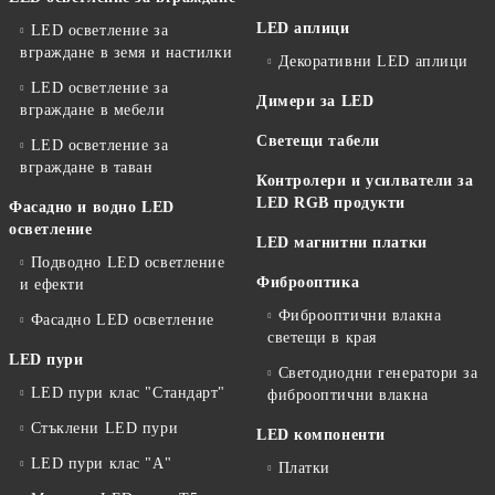
LED аплици
LED осветление за
вграждане в земя и настилки
Декоративни LED аплици
LED осветление за
Димери за LED
вграждане в мебели
Светещи табели
LED осветление за
вграждане в таван
Контролери и усилватели за
LED RGB продукти
Фасадно и водно LED
осветление
LED магнитни платки
Подводно LED осветление
Фиброоптика
и ефекти
Фиброоптични влакна
Фасадно LED осветление
светещи в края
LED пури
Светодиодни генератори за
LED пури клас "Стандарт"
фиброоптични влакна
Стъклени LED пури
LED компоненти
LED пури клас "А"
Платки