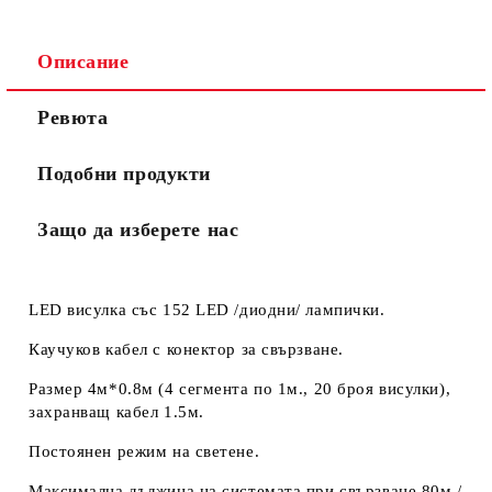
Описание
Ще се свържем с вас в рамките на един работен ден.
Общите
.
Ревюта
Моля, проверете дали сте изписали правилно
условия
телефонния си номер, тъй като няма как да се
за
свържем с Вас, ако той е сгрешен. Натискайки бутона
ползване
Подобни продукти
"Купи сега", Вие се съгласявате с
на сайта
Защо да изберете нас
LED висулка със 152 LED /диодни/ лампички.
Каучуков кабел с конектор за свързване.
Размер 4м*0.8м (4 сегмента по 1м., 20 броя висулки),
захранващ кабел 1.5м.
Постоянен режим на светене.
Максимална дължина на системата при свързване 80м /