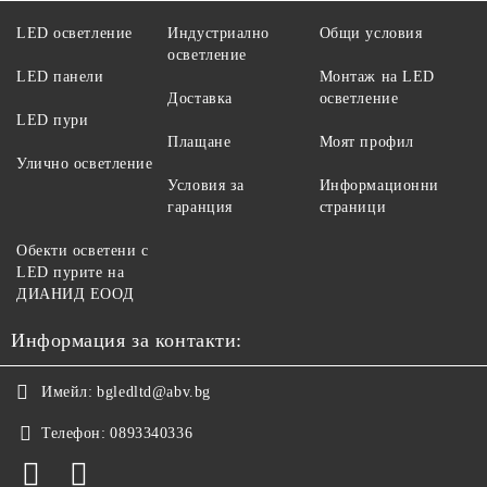
LED осветление
Индустриално
Общи условия
осветление
LED панели
Монтаж на LED
Доставка
осветление
LED пури
Плащане
Моят профил
Улично осветление
Условия за
Информационни
гаранция
страници
Обекти осветени с
LED пурите на
ДИАНИД ЕООД
Информация за контакти:
Имейл:
bgledltd@abv.bg
Телефон:
0893340336