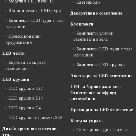
Модулни LED пури T5
Светодиоди
Шини и тела за LED пури
Декоративно осветление
Комплекти LED пури с тела
Комплекти
или шини
Комплекти улични
Промоционални
осветителни тела
предложения
Комплекти LED пури с тела
LED ленти
или шини
Корнизи за скрито
Комплекти LED крушки
осветление
Аксесоари за LED осветление
LED крушки
LED за барове джипове.
LED крушки E27
Осветление за офроуд
LED крушки E14
автомобили
LED крушки G4
Промоции на LED осветление
LED крушка с цокъл GX53
Коледна украса
Дизайнерски осветителни
Светещи коледни фигури
тела