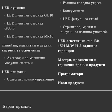
Външна коледна украса
LED лунички
Консумативи
LED лунички с цокъл GU10
LED фигури за стълб
LED лунички с цокъл
Стрингове, мрежи и
GU5.3
висулки за външна употреба
LED лунички с цокъл MR16
LED осветление със 130-
Линейни, магнитни модулни
150LM/W И 5-годишна
системи за осветление
гаранция
Аксесоари за магнитни
Мостри, преоценени и
модулни системи
единични бройки продукти
LED плафони
Програматори
С дистанционно управление
Нови продукти
Бързи връзки: