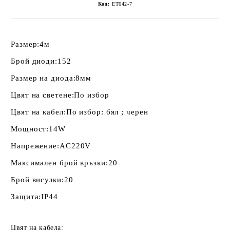
Код:
ET642-7
Размер:
4м
Брой диоди:
152
Размер на диода:
8мм
Цвят на светене:
По избор
Цвят на кабел:
По избор: бял ; черен
Мощност:
14W
Напрежение:
AC220V
Максимален брой връзки:
20
Брой висулки:
20
Защита:
IP44
Цвят на кабела: