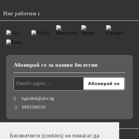
Ние работим с
Абонирай се за нашия бюлетин
bgledltd@abv.bg
0893340336
Бисквитките (cookies) ни помагат да
GDPR