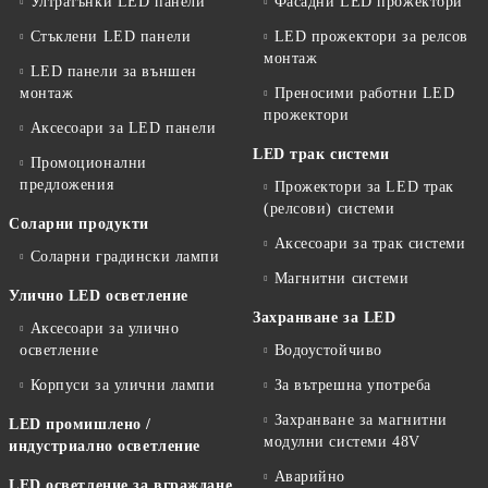
Ултратънки LED панели
Фасадни LED прожектори
Стъклени LED панели
LED прожектори за релсов
монтаж
LED панели за външен
монтаж
Преносими работни LED
прожектори
Аксесоари за LED панели
LED трак системи
Промоционални
предложения
Прожектори за LED трак
(релсови) системи
Соларни продукти
Аксесоари за трак системи
Соларни градински лампи
Магнитни системи
Улично LED осветление
Захранване за LED
Аксесоари за улично
осветление
Водоустойчиво
Корпуси за улични лампи
За вътрешна употреба
Захранване за магнитни
LED промишлено /
модулни системи 48V
индустриално осветление
Аварийно
LED осветление за вграждане