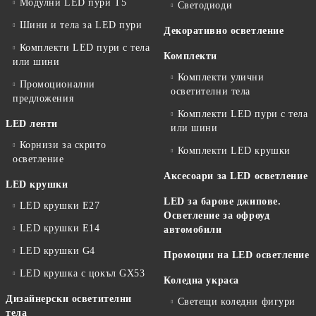
Модулни LED пури T5
Светодиоди
Шини и тела за LED пури
Декоративно осветление
Комплекти LED пури с тела
Комплекти
или шини
Комплекти улични
Промоционални
осветителни тела
предложения
Комплекти LED пури с тела
LED ленти
или шини
Корнизи за скрито
Комплекти LED крушки
осветление
Аксесоари за LED осветление
LED крушки
LED за барове джипове.
LED крушки E27
Осветление за офроуд
LED крушки E14
автомобили
LED крушки G4
Промоции на LED осветление
LED крушка с цокъл GX53
Коледна украса
Дизайнерски осветителни
Светещи коледни фигури
тела