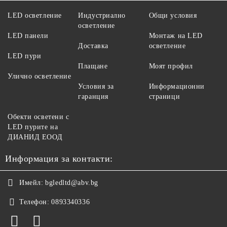
LED осветление
Индустриално
Общи условия
осветление
LED панели
Монтаж на LED
Доставка
осветление
LED пури
Плащане
Моят профил
Улично осветление
Условия за
Информационни
гаранция
страници
Обекти осветени с
LED пурите на
ДИАНИД ЕООД
Информация за контакти:
Имейл:
bgledltd@abv.bg
Телефон:
0893340336