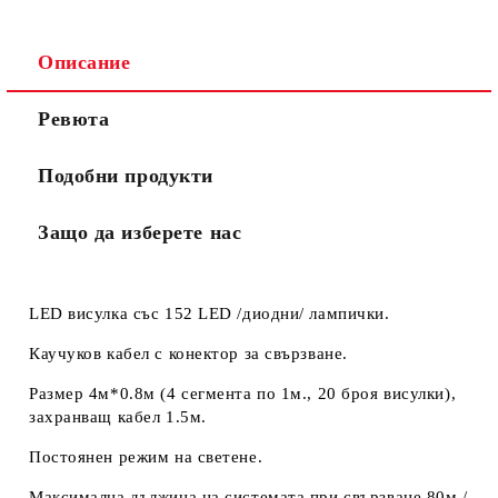
Описание
Ще се свържем с вас в рамките на един работен ден.
Общите
.
Ревюта
Моля, проверете дали сте изписали правилно
условия
телефонния си номер, тъй като няма как да се
за
свържем с Вас, ако той е сгрешен. Натискайки бутона
ползване
Подобни продукти
"Купи сега", Вие се съгласявате с
на сайта
Защо да изберете нас
LED висулка със 152 LED /диодни/ лампички.
Каучуков кабел с конектор за свързване.
Размер 4м*0.8м (4 сегмента по 1м., 20 броя висулки),
захранващ кабел 1.5м.
Постоянен режим на светене.
Максимална дължина на системата при свързване 80м /