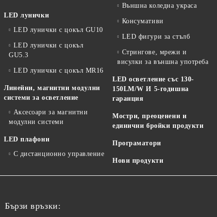
Външна коледна украса
LED лунички
Консумативи
LED лунички с цокъл GU10
LED фигури за стълб
LED лунички с цокъл
Стрингове, мрежи и
GU5.3
висулки за външна употреба
LED лунички с цокъл MR16
LED осветление със 130-
Линейни, магнитни модулни
150LM/W И 5-годишна
системи за осветление
гаранция
Аксесоари за магнитни
Мостри, преоценени и
модулни системи
единични бройки продукти
LED плафони
Програматори
С дистанционно управление
Нови продукти
Бързи връзки: