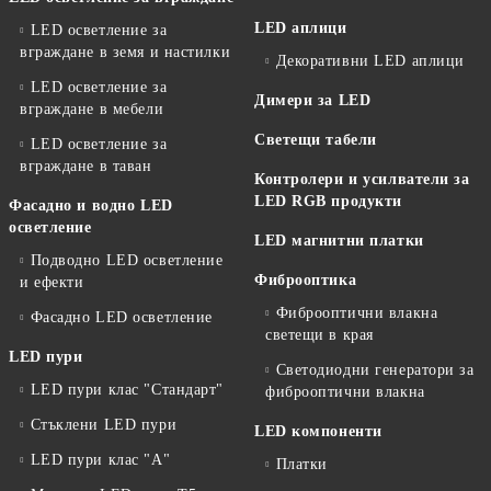
LED аплици
LED осветление за
вграждане в земя и настилки
Декоративни LED аплици
LED осветление за
Димери за LED
вграждане в мебели
Светещи табели
LED осветление за
вграждане в таван
Контролери и усилватели за
LED RGB продукти
Фасадно и водно LED
осветление
LED магнитни платки
Подводно LED осветление
Фиброоптика
и ефекти
Фиброоптични влакна
Фасадно LED осветление
светещи в края
LED пури
Светодиодни генератори за
LED пури клас "Стандарт"
фиброоптични влакна
Стъклени LED пури
LED компоненти
LED пури клас "А"
Платки