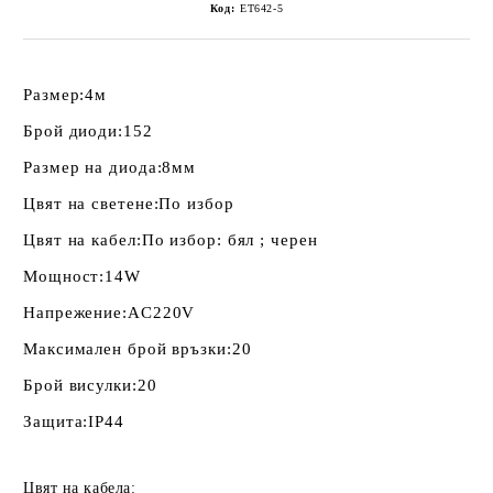
Код:
ET642-5
Размер:
4м
Брой диоди:
152
Размер на диода:
8мм
Цвят на светене:
По избор
Цвят на кабел:
По избор: бял ; черен
Мощност:
14W
Напрежение:
AC220V
Максимален брой връзки:
20
Брой висулки:
20
Защита:
IP44
Цвят на кабела: