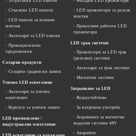
Ултратънки LED панели
Фасадни LED прожектори
Стъклени LED панели
LED прожектори за релсов
монтаж
LED панели за външен
монтаж
Преносими работни LED
прожектори
Аксесоари за LED панели
LED трак системи
Промоционални
предложения
Прожектори за LED трак
(релсови) системи
Соларни продукти
Аксесоари за трак системи
Соларни градински лампи
Магнитни системи
Улично LED осветление
Захранване за LED
Аксесоари за улично
осветление
Водоустойчиво
Корпуси за улични лампи
За вътрешна употреба
Захранване за магнитни
LED промишлено /
модулни системи 48V
индустриално осветление
Аварийно
LED осветление за вграждане