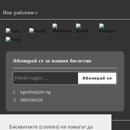
Ние работим с
Абонирай се за нашия бюлетин
bgledltd@abv.bg
0893340336
Бисквитките (cookies) ни помагат да
GDPR