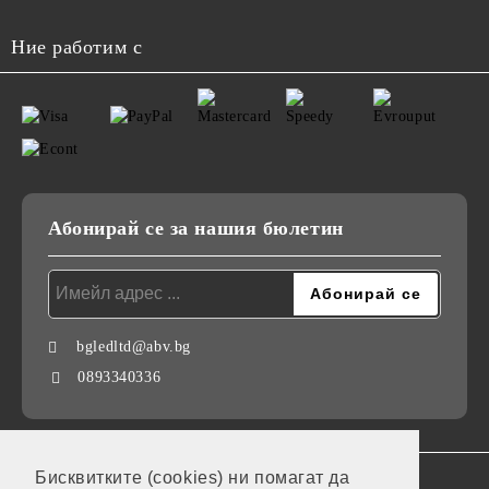
Ние работим с
Абонирай се за нашия бюлетин
bgledltd@abv.bg
0893340336
Бисквитките (cookies) ни помагат да
GDPR