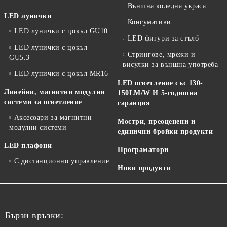
Външна коледна украса
LED лунички
Консумативи
LED лунички с цокъл GU10
LED фигури за стълб
LED лунички с цокъл
Стрингове, мрежи и
GU5.3
висулки за външна употреба
LED лунички с цокъл MR16
LED осветление със 130-
Линейни, магнитни модулни
150LM/W И 5-годишна
системи за осветление
гаранция
Аксесоари за магнитни
Мостри, преоценени и
модулни системи
единични бройки продукти
LED плафони
Програматори
С дистанционно управление
Нови продукти
Бързи връзки: