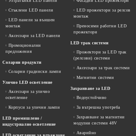
Ултратънки LED панели
Фасадни LED прожектори
Стъклени LED панели
LED прожектори за релсов
монтаж
LED панели за външен
монтаж
Преносими работни LED
прожектори
Аксесоари за LED панели
LED трак системи
Промоционални
предложения
Прожектори за LED трак
(релсови) системи
Соларни продукти
Аксесоари за трак системи
Соларни градински лампи
Магнитни системи
Улично LED осветление
Захранване за LED
Аксесоари за улично
осветление
Водоустойчиво
Корпуси за улични лампи
За вътрешна употреба
Захранване за магнитни
LED промишлено /
модулни системи 48V
индустриално осветление
Аварийно
LED осветление за вграждане