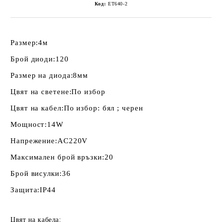
Код:
ET640-2
Размер:
4м
Брой диоди:
120
Размер на диода:
8мм
Цвят на светене:
По избор
Цвят на кабел:
По избор: бял ; черен
Мощност:
14W
Напрежение:
AC220V
Максимален брой връзки:
20
Брой висулки:
36
Защита:
IP44
Цвят на кабела: