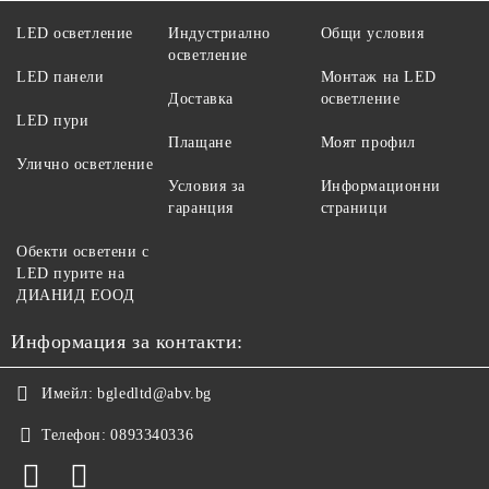
LED осветление
Индустриално
Общи условия
осветление
LED панели
Монтаж на LED
Доставка
осветление
LED пури
Плащане
Моят профил
Улично осветление
Условия за
Информационни
гаранция
страници
Обекти осветени с
LED пурите на
ДИАНИД ЕООД
Информация за контакти:
Имейл:
bgledltd@abv.bg
Телефон:
0893340336