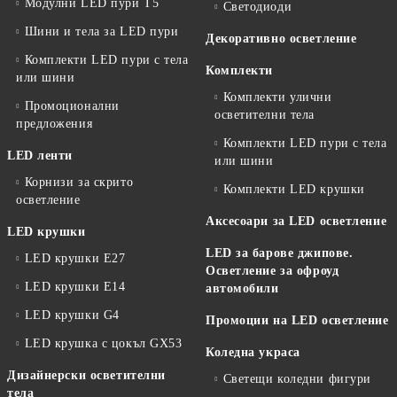
Модулни LED пури T5
Светодиоди
Шини и тела за LED пури
Декоративно осветление
Комплекти LED пури с тела
Комплекти
или шини
Комплекти улични
Промоционални
осветителни тела
предложения
Комплекти LED пури с тела
LED ленти
или шини
Корнизи за скрито
Комплекти LED крушки
осветление
Аксесоари за LED осветление
LED крушки
LED за барове джипове.
LED крушки E27
Осветление за офроуд
LED крушки E14
автомобили
LED крушки G4
Промоции на LED осветление
LED крушка с цокъл GX53
Коледна украса
Дизайнерски осветителни
Светещи коледни фигури
тела