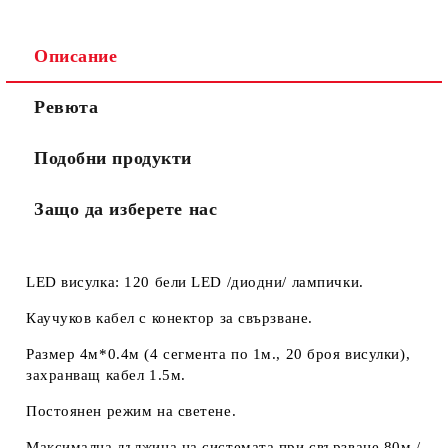
Описание
Ще се свържем с вас в рамките на един работен ден.
Общите
.
Ревюта
Моля, проверете дали сте изписали правилно
условия
телефонния си номер, тъй като няма как да се
за
свържем с Вас, ако той е сгрешен. Натискайки бутона
ползване
Подобни продукти
"Купи сега", Вие се съгласявате с
на сайта
Защо да изберете нас
LED висулка: 120 бели LED /диодни/ лампички.
Каучуков кабел с конектор за свързване.
Размер 4м*0.4м (4 сегмента по 1м., 20 броя висулки),
захранващ кабел 1.5м.
Постоянен режим на светене.
Максимална дължина на системата при свързване 80м /