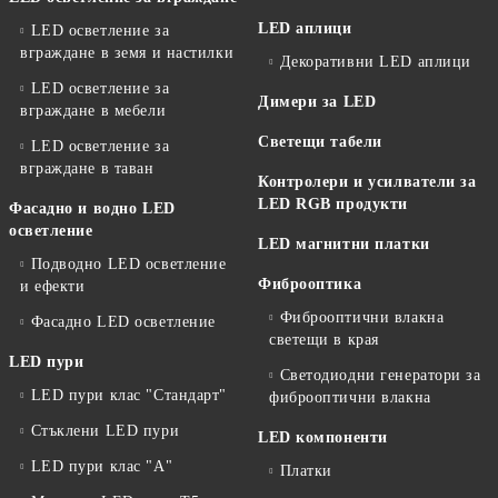
LED аплици
LED осветление за
вграждане в земя и настилки
Декоративни LED аплици
LED осветление за
Димери за LED
вграждане в мебели
Светещи табели
LED осветление за
вграждане в таван
Контролери и усилватели за
LED RGB продукти
Фасадно и водно LED
осветление
LED магнитни платки
Подводно LED осветление
Фиброоптика
и ефекти
Фиброоптични влакна
Фасадно LED осветление
светещи в края
LED пури
Светодиодни генератори за
LED пури клас "Стандарт"
фиброоптични влакна
Стъклени LED пури
LED компоненти
LED пури клас "А"
Платки