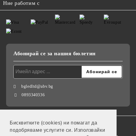
Ние работим с
Абонирай се за нашия бюлетин
bgledltd@abv.bg
0893340336
Бисквитките (cookies) ни помагат да
GDPR
подобряваме услугите си. Използвайки