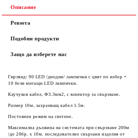
Описание
Ще се свържем с вас в рамките на един работен ден.
Общите
.
Ревюта
Моля, проверете дали сте изписали правилно
условия
телефонния си номер, тъй като няма как да се
за
свържем с Вас, ако той е сгрешен. Натискайки бутона
ползване
Подобни продукти
"Купи сега", Вие се съгласявате с
на сайта
Защо да изберете нас
Гирлянд: 90 LED /диодни/ лампички с цвят по избор +
10 бели мигащи LED лампички.
Каучуков кабел, Ф3.3мм2, с конектор за свързване.
Размер 10м, захранващ кабел 1.5м.
Постоянен режим на светене.
Максимална дължина на системата при свързване 200м
/до 20бр. х 10м. последователно свързани изделия от