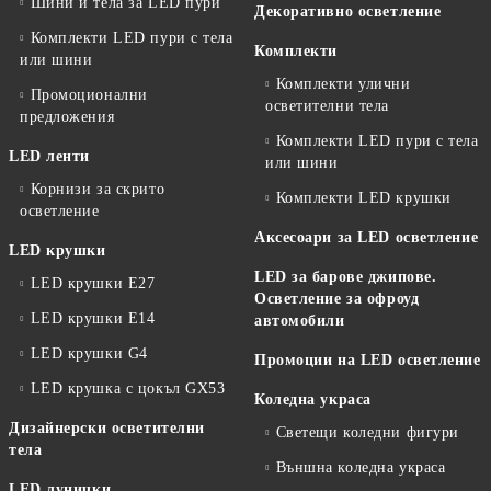
Шини и тела за LED пури
Декоративно осветление
Комплекти LED пури с тела
Комплекти
или шини
Комплекти улични
Промоционални
осветителни тела
предложения
Комплекти LED пури с тела
LED ленти
или шини
Корнизи за скрито
Комплекти LED крушки
осветление
Аксесоари за LED осветление
LED крушки
LED за барове джипове.
LED крушки E27
Осветление за офроуд
LED крушки E14
автомобили
LED крушки G4
Промоции на LED осветление
LED крушка с цокъл GX53
Коледна украса
Дизайнерски осветителни
Светещи коледни фигури
тела
Външна коледна украса
LED лунички