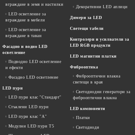
вграждане в земя и настилки
Декоративни LED аплици
LED осветление за
Димери за LED
вграждане в мебели
Светещи табели
LED осветление за
вграждане в таван
Контролери и усилватели за
LED RGB продукти
Фасадно и водно LED
осветление
LED магнитни платки
Подводно LED осветление
Фиброоптика
и ефекти
Фиброоптични влакна
Фасадно LED осветление
светещи в края
LED пури
Светодиодни генератори за
LED пури клас "Стандарт"
фиброоптични влакна
Стъклени LED пури
LED компоненти
LED пури клас "А"
Платки
Модулни LED пури T5
Светодиоди