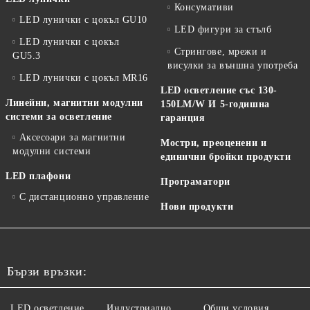
Консумативи
LED лунички с цокъл GU10
LED фигури за стълб
LED лунички с цокъл
Стрингове, мрежи и
GU5.3
висулки за външна употреба
LED лунички с цокъл MR16
LED осветление със 130-
Линейни, магнитни модулни
150LM/W И 5-годишна
системи за осветление
гаранция
Аксесоари за магнитни
Мостри, преоценени и
модулни системи
единични бройки продукти
LED плафони
Програматори
С дистанционно управление
Нови продукти
Бързи връзки:
LED осветление
Индустриално
Общи условия