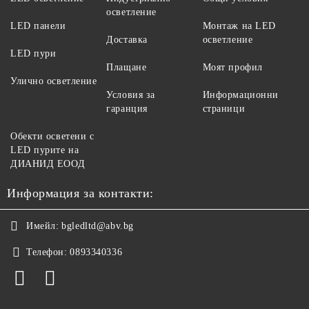
осветление
LED панели
Монтаж на LED
Доставка
осветление
LED пури
Плащане
Моят профил
Улично осветление
Условия за
Информационни
гаранция
страници
Обекти осветени с
LED пурите на
ДИАНИД ЕООД
Информация за контакти:
Имейл:
bgledltd@abv.bg
Телефон:
0893340336