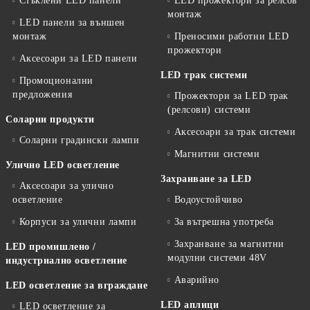
Стъклени LED панели
LED прожектори за релсов
монтаж
LED панели за външен
монтаж
Преносими работни LED
прожектори
Аксесоари за LED панели
LED трак системи
Промоционални
предложения
Прожектори за LED трак
(релсови) системи
Соларни продукти
Аксесоари за трак системи
Соларни градински лампи
Магнитни системи
Улично LED осветление
Захранване за LED
Аксесоари за улично
осветление
Водоустойчиво
Корпуси за улични лампи
За вътрешна употреба
Захранване за магнитни
LED промишлено /
модулни системи 48V
индустриално осветление
Аварийно
LED осветление за вграждане
LED аплици
LED осветление за