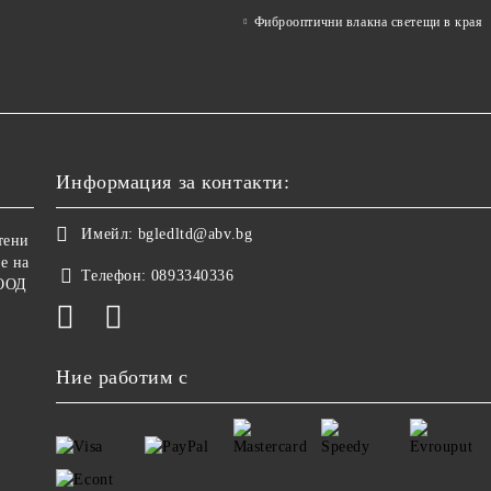
Фиброоптични влакна светещи в края
Информация за контакти:
Имейл:
bgledltd@abv.bg
тени
е на
Телефон:
0893340336
ООД
Ние работим с