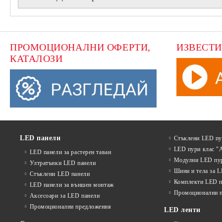
ПРОМОЦИОНАЛНИ ОФЕРТИ, 
ИЗВЕСТИ
КАТАЛОЗИ
LED панели
Стъклени LED п
LED пури клас "
LED панели за растерен таван
Модулни LED пу
Ултратънки LED панели
Шини и тела за 
Стъклени LED панели
Комплекти LED п
LED панели за външен монтаж
Промоционални 
Аксесоари за LED панели
Промоционални предложения
LED ленти