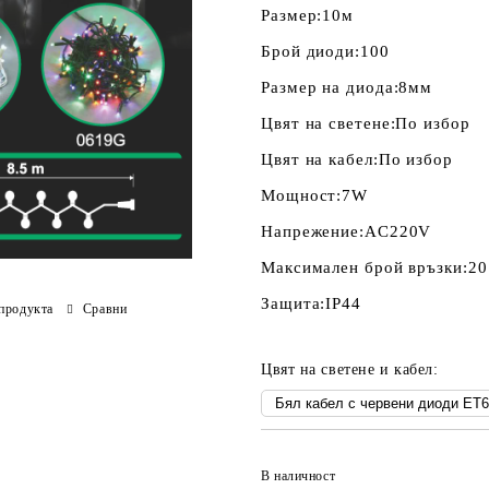
Размер:
10м
Брой диоди:
100
Размер на диода:
8мм
Цвят на светене:
По избор
Цвят на кабел:
По избор
Мощност:
7W
Напрежение:
AC220V
Максимален брой връзки:
20
Защита:
IP44
продукта
Сравни
Цвят на светене и кабел:
В наличност