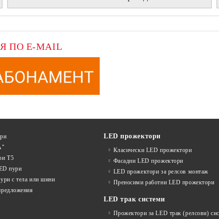
Я ПО E-MAIL
LED прожектори
ури
А"
Класически LED прожектори
ри T5
Фасадни LED прожектори
LED пури
LED прожектори за релсов монтаж
ури с тела или шини
Преносими работни LED прожектори
предложения
LED трак системи
Прожектори за LED трак (релсови) си