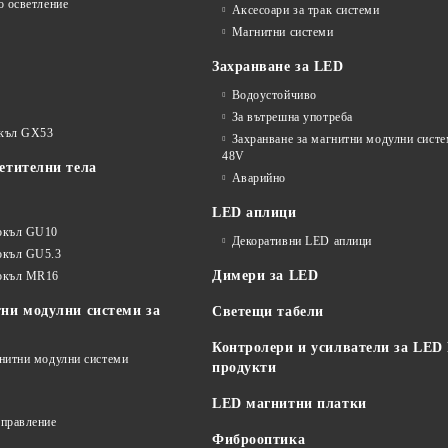
о осветление
Аксесоари за трак системи
Магнитни системи
Захранване за LED
Водоустойчиво
За вътрешна употреба
окъл GX53
Захранване за магнитни модулни сист
48V
етителни тела
Аварийно
LED аплици
окъл GU10
Декоративни LED аплици
окъл GU5.3
Димери за LED
цокъл MR16
ни модулни системи за
Светещи табели
Контролери и усилватели за LED
гнитни модулни системи
продукти
LED магнитни платки
управление
Фиброоптика