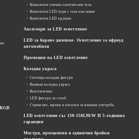
Комплекти улични осветителни тела
Комплекти LED пури с тела или шини
Комплекти LED крушки
Аксесоари за LED осветление
LED за барове джипове. Осветление за офроуд
еми
автомобили
Промоции на LED осветление
Коледна украса
Светещи коледни фигури
Външна коледна украса
Консумативи
LED фигури за стълб
Стрингове, мрежи и висулки за външна употреба
 RGB
LED осветление със 130-150LM/W И 5-годишна
гаранция
Мостри, преоценени и единични бройки