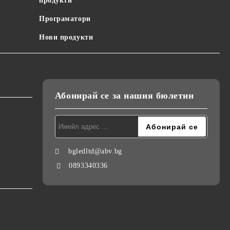
продукти
Програматори
Нови продукти
Абонирай се за нашия бюлетин
bgledltd@abv.bg
0893340336