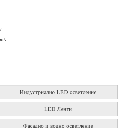
/.
п/.
Индустриално LED осветление
LED Ленти
Фасадно и водно осветление