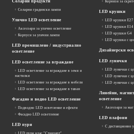
Соларни продукти
Корнизи за скрит
Соларни градински лампи
LED крушки
Улично LED осветление
LED крушки E27
LED крушки E14
Аксесоари за улично осветление
LED крушки G4
Корпуси за улични лампи
LED крушка с ц
LED промишлено / индустриално
Дизайнерски осв
осветление
LED лунички
LED осветление за вграждане
LED лунички с ц
LED осветление за вграждане в земя и
настилки
LED лунички с ц
LED осветление за вграждане в мебели
LED лунички с 
LED осветление за вграждане в таван
Линейни, магнит
осветление
Фасадно и водно LED осветление
Аксесоари за ма
Подводно LED осветление и ефекти
Фасадно LED осветление
LED плафони
LED пури
С дистанционно 
LED пури клас "Стандарт"