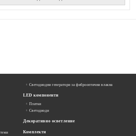
Светодиодни генератори за фиброоптични влакна
LED компоненти
Платки
Светодиоди
Декоративно осветление
Комплекти
стеми