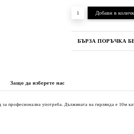
БЪРЗА ПОРЪЧКА Б
САМО ПОПЪЛНЕТЕ 3 ПОЛЕТА
Защо да изберете нас
Ще се свържем с вас в рамките н
проверете дали сте изписали пр
тъй като няма как да се свържем 
Натискайки бутона "Купи сега", 
 за професионална употреба. Дължината на гирлянда е 10м кат