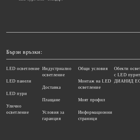
Бързи връзки:
LED осветление
Индустриално
Общи условия
Обекти осве
осветление
с LED пурит
LED панели
Монтаж на LED
ДИАНИД Е
Доставка
осветление
LED пури
Плащане
Моят профил
Улично
осветление
Условия за
Информационни
гаранция
страници