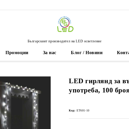
Българският производител на LED осветление
Промоции
За нас
Блог / Новини
Конт
LED гирлянд за 
употреба, 100 бро
Код:
ET601-10