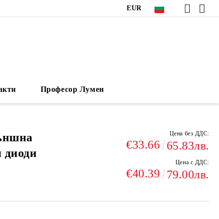
EUR
акти
Професор Лумен
Цена без ДДС:
външна
€33.66
65.83лв.
я диоди
Цена с ДДС:
€40.39
79.00лв.