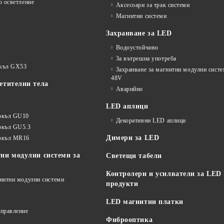
о осветление
Аксесоари за трак системи
Магнитни системи
Захранване за LED
Водоустойчиво
За вътрешна употреба
окъл GX53
Захранване за магнитни модулни сист
48V
етителни тела
Аварийно
LED аплици
окъл GU10
Декоративни LED аплици
окъл GU5.3
Димери за LED
цокъл MR16
ни модулни системи за
Светещи табели
Контролери и усилватели за LED
гнитни модулни системи
продукти
LED магнитни платки
управление
Фиброоптика