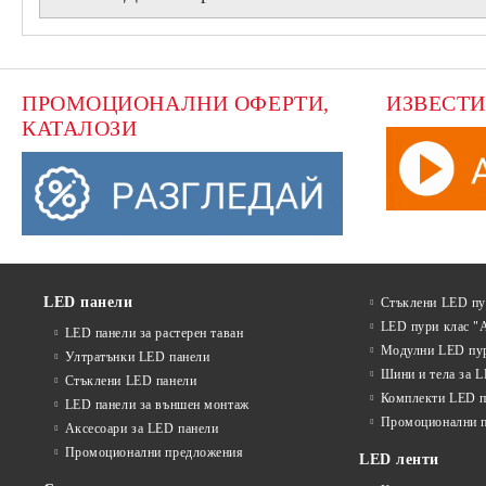
ПРОМОЦИОНАЛНИ ОФЕРТИ, 
ИЗВЕСТИ
КАТАЛОЗИ
LED панели
Стъклени LED п
LED пури клас "
LED панели за растерен таван
Модулни LED пу
Ултратънки LED панели
Шини и тела за 
Стъклени LED панели
Комплекти LED п
LED панели за външен монтаж
Промоционални 
Аксесоари за LED панели
Промоционални предложения
LED ленти