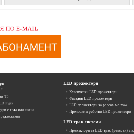
Я ПО E-MAIL
LED прожектори
ури
А"
Класически LED прожектори
ри T5
Фасадни LED прожектори
LED пури
LED прожектори за релсов монтаж
ури с тела или шини
Преносими работни LED прожектори
предложения
LED трак системи
Прожектори за LED трак (релсови) си