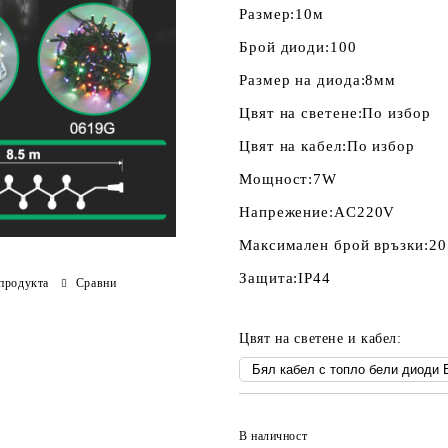
Размер:
10м
Брой диоди:
100
Размер на диода:
8мм
Цвят на светене:
По избор
Цвят на кабел:
По избор
Мощност:
7W
Напрежение:
AC220V
Максимален брой връзки:
20
Защита:
IP44
продукта
Сравни
Цвят на светене и кабел:
В наличност