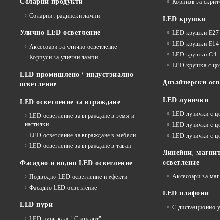
Соларни продукти
Корнизи за скрит
Соларни градински лампи
LED крушки
Улично LED осветление
LED крушки E27
LED крушки E14
Аксесоари за улично осветление
LED крушки G4
Корпуси за улични лампи
LED крушка с ц
LED промишлено / индустриално
Дизайнерски осв
осветление
LED лунички
LED осветление за вграждане
LED лунички с ц
LED осветление за вграждане в земя и
настилки
LED лунички с ц
LED осветление за вграждане в мебели
LED лунички с 
LED осветление за вграждане в таван
Линейни, магнит
осветление
Фасадно и водно LED осветление
Аксесоари за ма
Подводно LED осветление и ефекти
Фасадно LED осветление
LED плафони
LED пури
С дистанционно 
LED пури клас "Стандарт"