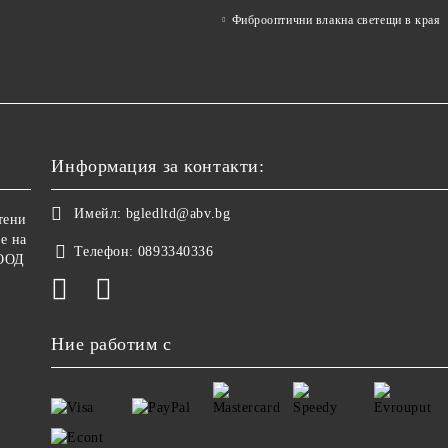
Фиброоптични влакна светещи в края
Информация за контакти:
Имейл:
bgledltd@abv.bg
тени
е на
Телефон:
0893340336
ООД
Ние работим с