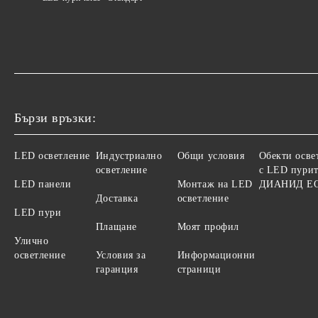
Бързи връзки:
LED осветление
Индустриално
Общи условия
Обекти осве
осветление
с LED пурит
LED панели
Монтаж на LED
ДИАНИД Е
Доставка
осветление
LED пури
Плащане
Моят профил
Улично
осветление
Условия за
Информационни
гаранция
страници