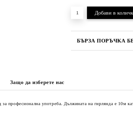
БЪРЗА ПОРЪЧКА Б
САМО ПОПЪЛНЕТЕ 3 ПОЛЕТА
Защо да изберете нас
Ще се свържем с вас в рамките н
проверете дали сте изписали пр
тъй като няма как да се свържем 
Натискайки бутона "Купи сега", 
 за професионална употреба. Дължината на гирлянда е 10м кат