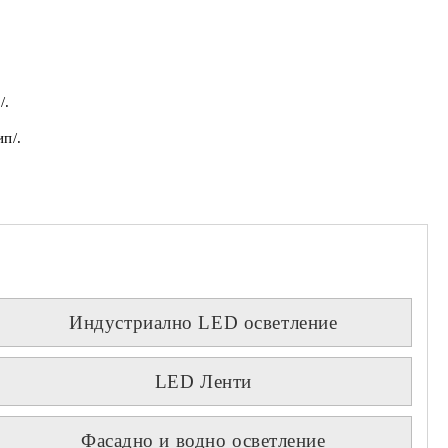
/.
п/.
Индустриално LED осветление
LED Ленти
Фасадно и водно осветление