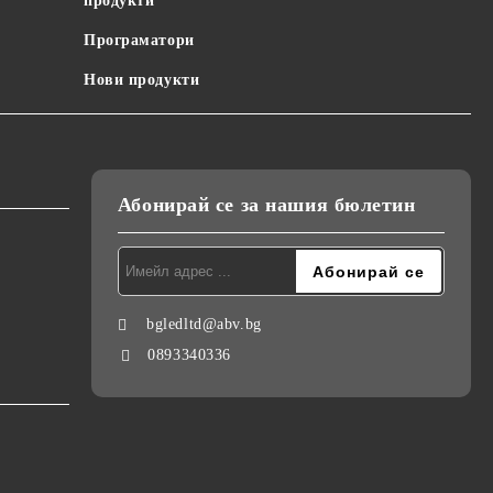
продукти
Програматори
Нови продукти
Абонирай се за нашия бюлетин
bgledltd@abv.bg
0893340336