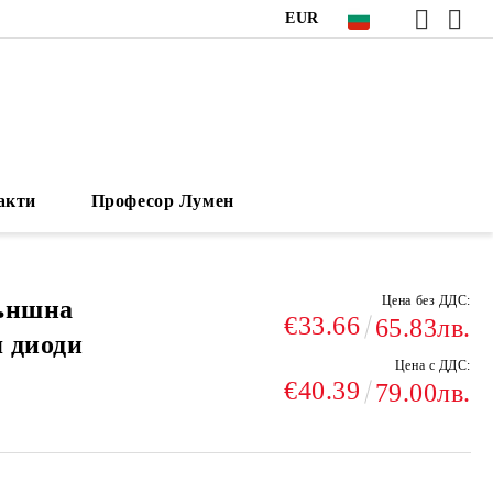
EUR
акти
Професор Лумен
Цена без ДДС:
външна
€33.66
65.83лв.
я диоди
Цена с ДДС:
€40.39
79.00лв.