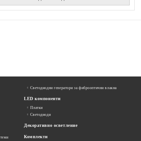
Светодиодни генератори за фиброоптични влакна
LED компоненти
Платки
Светодиоди
Декоративно осветление
Комплекти
стеми