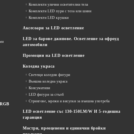
Комплекти улични осветителни тела
Комплекти LED пури с тела или шини
Комплекти LED крушки
Аксесоари за LED осветление
LED за барове джипове. Осветление за офроуд
еми
автомобили
Промоции на LED осветление
Коледна украса
Светещи коледни фигури
Външна коледна украса
Консумативи
LED фигури за стълб
Стрингове, мрежи и висулки за външна употреба
 RGB
LED осветление със 130-150LM/W И 5-годишна
гаранция
Мостри, преоценени и единични бройки