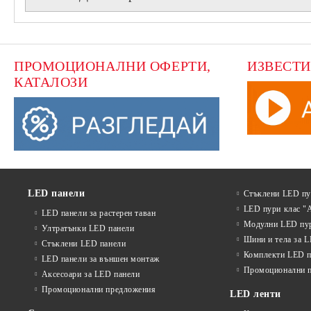
ПРОМОЦИОНАЛНИ ОФЕРТИ, 
ИЗВЕСТИ
КАТАЛОЗИ
LED панели
Стъклени LED п
LED пури клас "
LED панели за растерен таван
Модулни LED пу
Ултратънки LED панели
Шини и тела за 
Стъклени LED панели
Комплекти LED п
LED панели за външен монтаж
Промоционални 
Аксесоари за LED панели
Промоционални предложения
LED ленти