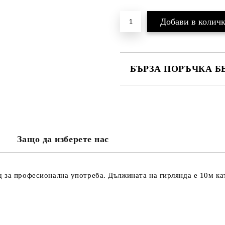
БЪРЗА ПОРЪЧКА Б
САМО ПОПЪЛНЕТЕ 3 ПОЛЕТА
Защо да изберете нас
Ще се свържем с вас в рамките н
проверете дали сте изписали пр
тъй като няма как да се свържем 
Натискайки бутона "Купи сега", 
 за професионална употреба. Дължината на гирлянда е 10м кат