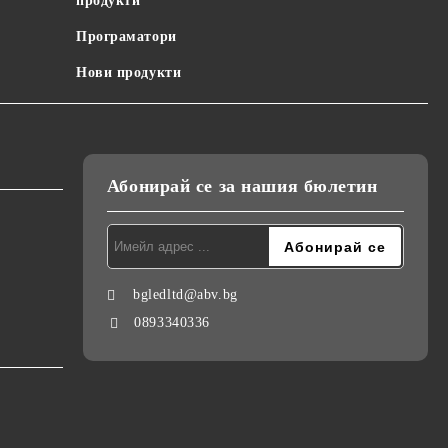
продукти
Програматори
Нови продукти
Абонирай се за нашия бюлетин
bgledltd@abv.bg
0893340336