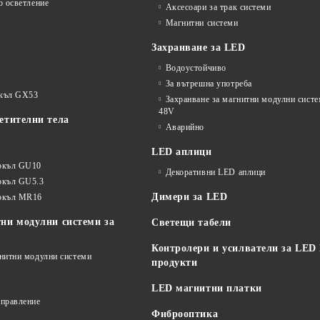
о осветление
Аксесоари за трак системи
Магнитни системи
Захранване за LED
Водоустойчиво
За вътрешна употреба
окъл GX53
Захранване за магнитни модулни сист
48V
етителни тела
Аварийно
LED аплици
окъл GU10
Декоративни LED аплици
окъл GU5.3
Димери за LED
цокъл MR16
ни модулни системи за
Светещи табели
Контролери и усилватели за LED
гнитни модулни системи
продукти
LED магнитни платки
управление
Фиброоптика