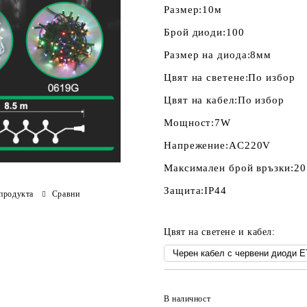
Размер:
10м
Брой диоди:
100
Размер на диода:
8мм
Цвят на светене:
По избор
Цвят на кабел:
По избор
Мощност:
7W
Напрежение:
AC220V
Максимален брой връзки:
20
Защита:
IP44
продукта
Сравни
Цвят на светене и кабел:
В наличност