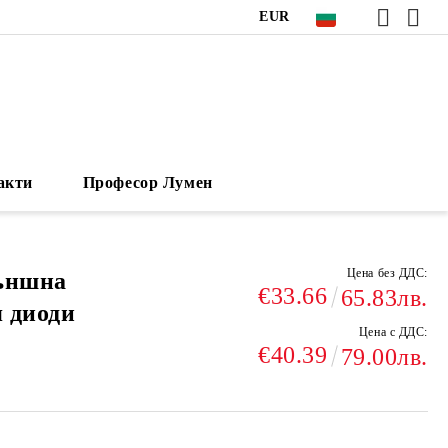
EUR
акти
Професор Лумен
Цена без ДДС:
външна
€33.66
65.83лв.
я диоди
Цена с ДДС:
€40.39
79.00лв.