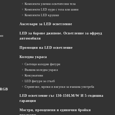
Комплекти улични осветителни тела
Комплекти LED пури с тела или шини
Комплекти LED крушки
Аксесоари за LED осветление
LED за барове джипове. Осветление за офроуд
еми
автомобили
Промоции на LED осветление
Коледна украса
Светещи коледни фигури
Външна коледна украса
Консумативи
LED фигури за стълб
Стрингове, мрежи и висулки за външна употреба
 RGB
LED осветление със 130-150LM/W И 5-годишна
гаранция
Мостри, преоценени и единични бройки