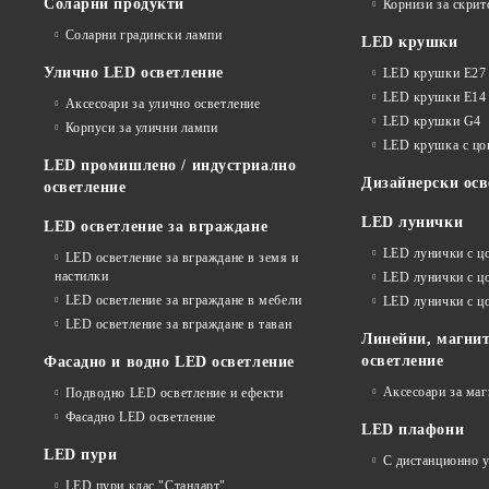
Соларни продукти
Корнизи за скрит
Соларни градински лампи
LED крушки
Улично LED осветление
LED крушки E27
LED крушки E14
Аксесоари за улично осветление
LED крушки G4
Корпуси за улични лампи
LED крушка с ц
LED промишлено / индустриално
Дизайнерски осв
осветление
LED лунички
LED осветление за вграждане
LED лунички с ц
LED осветление за вграждане в земя и
настилки
LED лунички с ц
LED осветление за вграждане в мебели
LED лунички с 
LED осветление за вграждане в таван
Линейни, магнит
осветление
Фасадно и водно LED осветление
Аксесоари за ма
Подводно LED осветление и ефекти
Фасадно LED осветление
LED плафони
LED пури
С дистанционно 
LED пури клас "Стандарт"