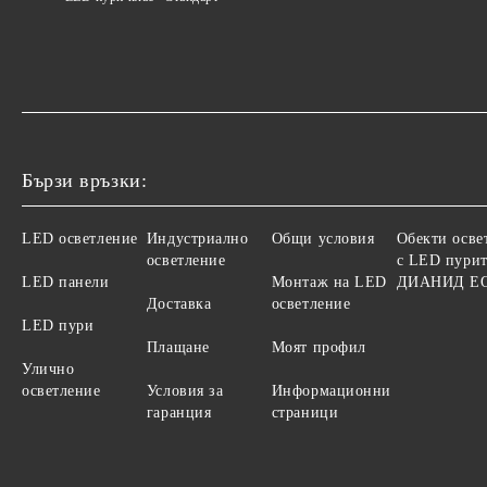
Бързи връзки:
LED осветление
Индустриално
Общи условия
Обекти осве
осветление
с LED пурит
LED панели
Монтаж на LED
ДИАНИД Е
Доставка
осветление
LED пури
Плащане
Моят профил
Улично
осветление
Условия за
Информационни
гаранция
страници