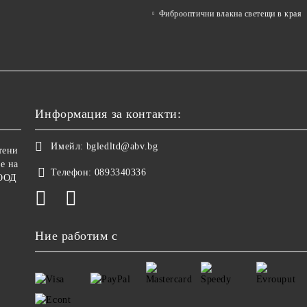
Фиброоптични влакна светещи в края
Информация за контакти:
Имейл:
bgledltd@abv.bg
тени
е на
Телефон:
0893340336
ООД
Ние работим с