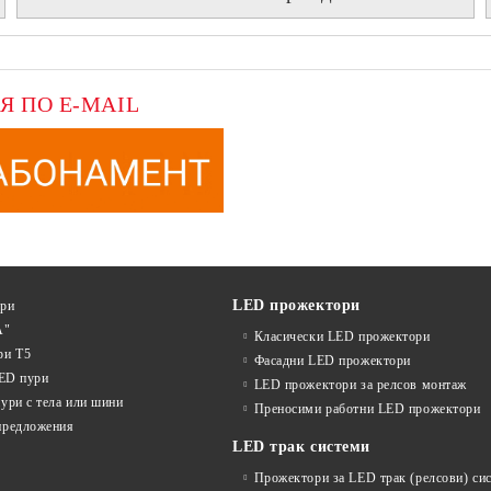
Я ПО E-MAIL
LED прожектори
ури
А"
Класически LED прожектори
ри T5
Фасадни LED прожектори
LED пури
LED прожектори за релсов монтаж
ури с тела или шини
Преносими работни LED прожектори
предложения
LED трак системи
Прожектори за LED трак (релсови) си