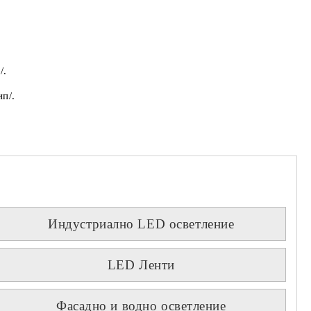
/.
п/.
Индустриално LED осветление
LED Ленти
Фасадно и водно осветление