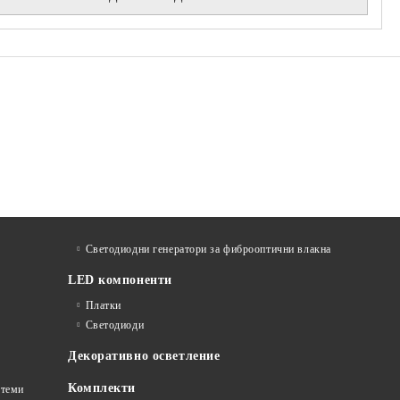
Светодиодни генератори за фиброоптични влакна
LED компоненти
Платки
Светодиоди
Декоративно осветление
Комплекти
стеми