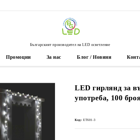
Българският производител на LED осветление
Промоции
За нас
Блог / Новини
Конт
LED гирлянд за 
употреба, 100 бро
Код:
ET601-3