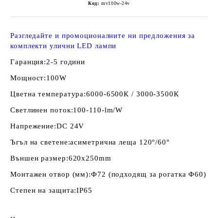
Код:
mv100w-24v
Разгледайте и промоционалните ни предложения за
комплекти улични LED лампи
Гаранция:
2-5 години
Мощност:
100W
Цветна температура:
6000-6500К / 3000-3500К
Светлинен поток:
100-110-lm/W
Напрежение:
DC 24V
Ъгъл на светене:
асиметрична леща 120°/60°
Външен размер:
620x250mm
Монтажен отвор (мм):
Ф72 (подходящ за рогатка Ф60)
Степен на защита:
IP65