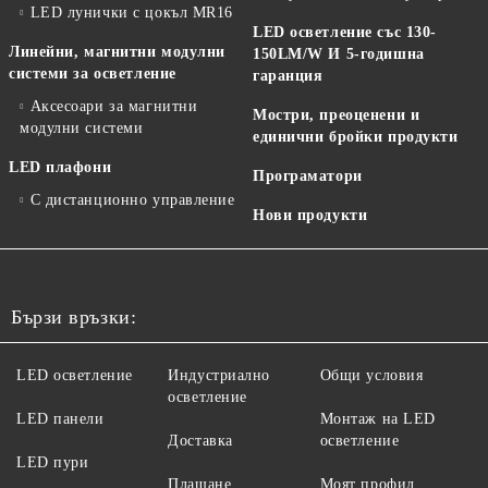
LED лунички с цокъл MR16
LED осветление със 130-
Линейни, магнитни модулни
150LM/W И 5-годишна
системи за осветление
гаранция
Аксесоари за магнитни
Мостри, преоценени и
модулни системи
единични бройки продукти
LED плафони
Програматори
С дистанционно управление
Нови продукти
Бързи връзки:
LED осветление
Индустриално
Общи условия
осветление
LED панели
Монтаж на LED
Доставка
осветление
LED пури
Плащане
Моят профил