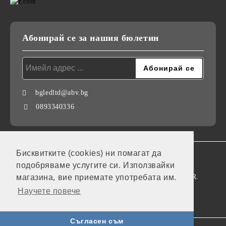
Абонирай се за нашия бюлетин
bgledltd@abv.bg
0893340336
Бисквитките (cookies) ни помагат да
GDPR
подобряваме услугите си. Използвайки
Нашият онлайн магазин е 100% съобразен с GDPR.
магазина, вие приемате употребата им.
Научете повече
Моите лични данни
Съгласен съм