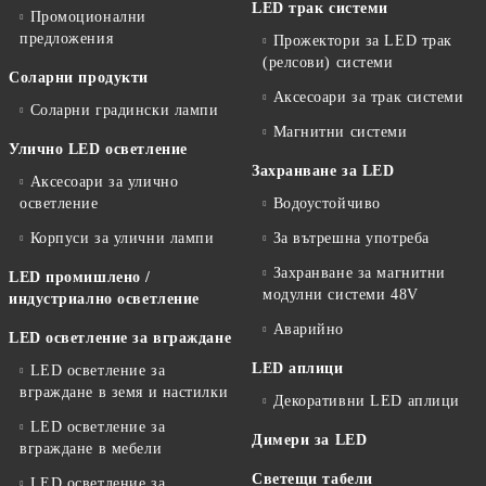
LED трак системи
Промоционални
предложения
Прожектори за LED трак
(релсови) системи
Соларни продукти
Аксесоари за трак системи
Соларни градински лампи
Магнитни системи
Улично LED осветление
Захранване за LED
Аксесоари за улично
осветление
Водоустойчиво
Корпуси за улични лампи
За вътрешна употреба
Захранване за магнитни
LED промишлено /
модулни системи 48V
индустриално осветление
Аварийно
LED осветление за вграждане
LED аплици
LED осветление за
вграждане в земя и настилки
Декоративни LED аплици
LED осветление за
Димери за LED
вграждане в мебели
Светещи табели
LED осветление за