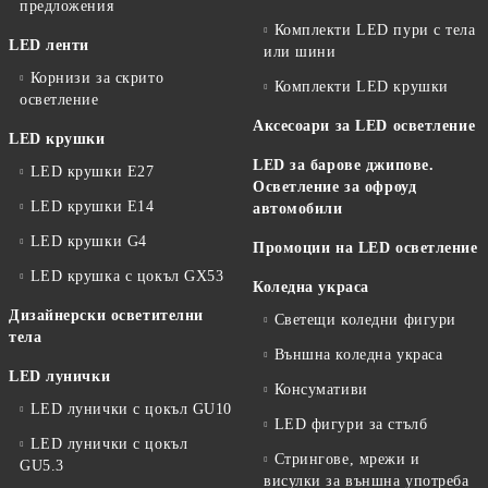
предложения
Комплекти LED пури с тела
LED ленти
или шини
Корнизи за скрито
Комплекти LED крушки
осветление
Аксесоари за LED осветление
LED крушки
LED за барове джипове.
LED крушки E27
Осветление за офроуд
LED крушки E14
автомобили
LED крушки G4
Промоции на LED осветление
LED крушка с цокъл GX53
Коледна украса
Дизайнерски осветителни
Светещи коледни фигури
тела
Външна коледна украса
LED лунички
Консумативи
LED лунички с цокъл GU10
LED фигури за стълб
LED лунички с цокъл
Стрингове, мрежи и
GU5.3
висулки за външна употреба