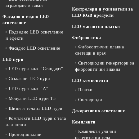
вграждане в таван
Контролери и усилватели за
LED RGB продукти
Фасадно и водно LED
осветление
LED магнитни платки
Подводно LED осветление
Фиброоптика
и ефекти
Фиброоптични влакна
Фасадно LED осветление
светещи в края
LED пури
Светодиодни генератори за
LED пури клас "Стандарт"
фиброоптични влакна
Стъклени LED пури
LED компоненти
LED пури клас "А"
Платки
Модулни LED пури T5
Светодиоди
Шини и тела за LED пури
Декоративно осветление
Комплекти LED пури с тела
Комплекти
или шини
Комплекти улични
Промоционални
осветителни тела