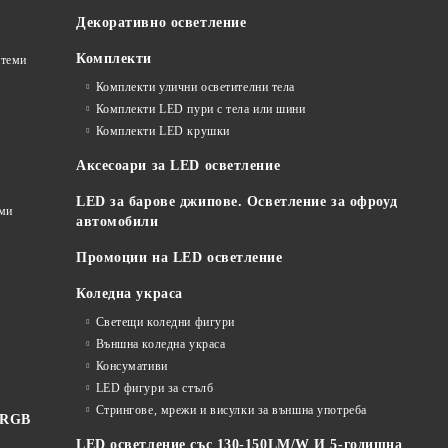
Декоративно осветление
Комплекти
стеми
Комплекти улични осветителни тела
Комплекти LED пури с тела или шини
Комплекти LED крушки
Аксесоари за LED осветление
LED за барове джипове. Осветление за офроуд
еми
автомобили
Промоции на LED осветление
Коледна украса
Светещи коледни фигури
Външна коледна украса
Консумативи
LED фигури за стълб
Стрингове, мрежи и висулки за външна употреба
 RGB
LED осветление със 130-150LM/W И 5-годишна