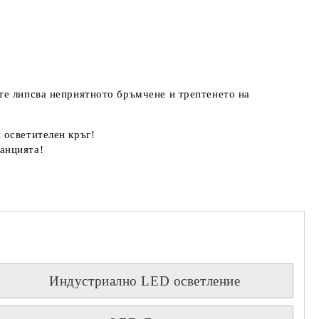
те липсва неприятното бръмчене и трептенето на
 осветителен кръг!
анцията!
Индустриално LED осветление