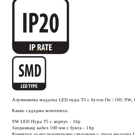
Алуминиева модулна LED пура Т5 с бутон On / Off, 9W, 
Какво съдържа комплекта:
9W LED Пура T5 с корпус - 1бр
Захранващ кабел 100 мм с букса - 1бр
Конектор за последователно свързване с друга модулна 