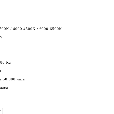
500K / 4000-4500K / 6000-6500К
/W
>80 Ra
m
е:
50 000 часа
маса