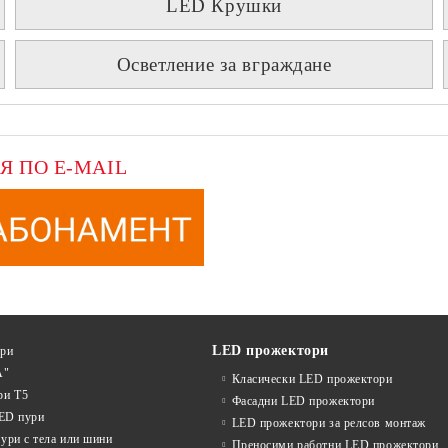
LED Крушки
Осветление за вграждане
Я ПО E-MAIL
LED прожектори
ури
А"
Класически LED прожектори
ри T5
Фасадни LED прожектори
LED пури
LED прожектори за релсов монтаж
ури с тела или шини
Преносими работни LED прожектори