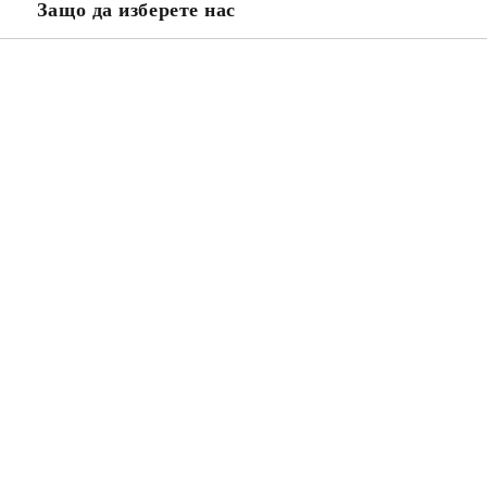
Защо да изберете нас
Ще се свържем с вас в рамките н
проверете дали сте изписали пр
тъй като няма как да се свържем 
Натискайки бутона "Купи сега", 