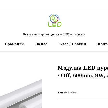
Българският производител на LED осветление
Промоции
За нас
Блог / Новини
Конт
Модулна LED пура
/ Off, 600mm, 9W,
Код:
t56009onoff