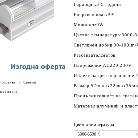
Гаранция:
3-5 години
Енергиен клас:
А+
Мощност:
9W
Цветна температура:
3000-3
Светлинен добив:
90-100lm
Разсейвател:
матов
Напрежение:
AC220-230V
Индекс на цветопредаване:
продукта
Сравни
Размер:
570mmх22mmх35m
тветствие
Продължителност на светен
Материал:
алуминий и пласт
Цветна температура: