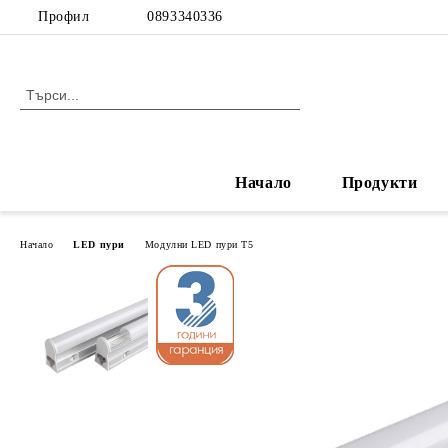
Профил
0893340336
Начало
Продукти
Начало
LED пури
Модулни LED пури T5