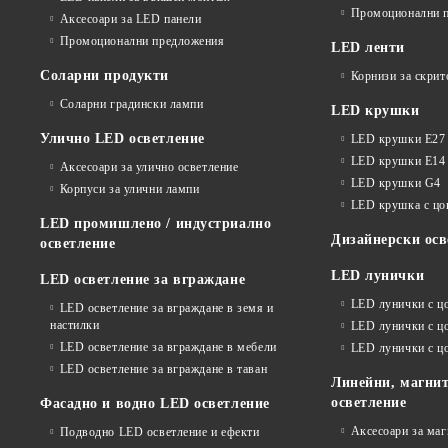
Промоционални 
Аксесоари за LED панели
Промоционални предложения
LED ленти
Соларни продукти
Корнизи за скрит
Соларни градински лампи
LED крушки
Улично LED осветление
LED крушки E27
LED крушки E14
Аксесоари за улично осветление
LED крушки G4
Корпуси за улични лампи
LED крушка с ц
LED промишлено / индустриално
Дизайнерски осв
осветление
LED лунички
LED осветление за вграждане
LED лунички с ц
LED осветление за вграждане в земя и
настилки
LED лунички с ц
LED осветление за вграждане в мебели
LED лунички с 
LED осветление за вграждане в таван
Линейни, магнит
осветление
Фасадно и водно LED осветление
Аксесоари за ма
Подводно LED осветление и ефекти