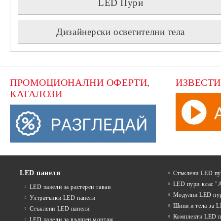
LED Пури
Дизайнерски осветителни тела
ПРОМОЦИОНАЛНИ ОФЕРТИ, 
ИЗВЕСТИ
КАТАЛОЗИ
LED панели
Стъклени LED п
LED пури клас "
LED панели за растерен таван
Модулни LED пу
Ултратънки LED панели
Шини и тела за 
Стъклени LED панели
Комплекти LED п
LED панели за външен монтаж