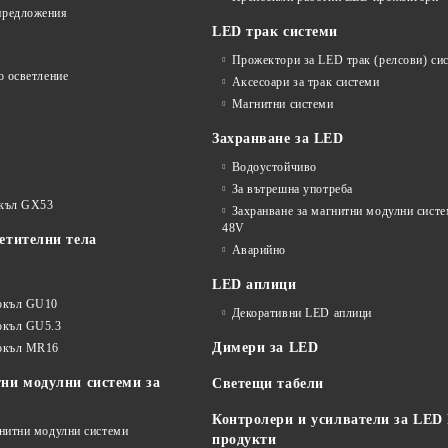
предложения
LED трак системи
Прожектори за LED трак (релсови) си
о осветление
Аксесоари за трак системи
Магнитни системи
Захранване за LED
Водоустойчиво
За вътрешна употреба
окъл GX53
Захранване за магнитни модулни сист
48V
етителни тела
Аварийно
LED аплици
окъл GU10
Декоративни LED аплици
окъл GU5.3
Димери за LED
цокъл MR16
ни модулни системи за
Светещи табели
Контролери и усилватели за LED
гнитни модулни системи
продукти