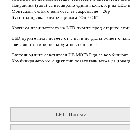
Накрайник (тапа) за изолиране единия конектор на LED п
Монтажни скоби с винтчета за закрепване - 2бр
Бутон за превключване в режим "On / Off"
Какви са предимствата на LED пурите пред старите лум
LED пурите имат повече от 5 пъти по-дълъг живот с нап
светлината, типично за луминисцентните.
Светодиодните осветители
НЕ МОГАТ
да се комбинират 
Комбинирането им с друг тип осветители може да доведе
LED Панели