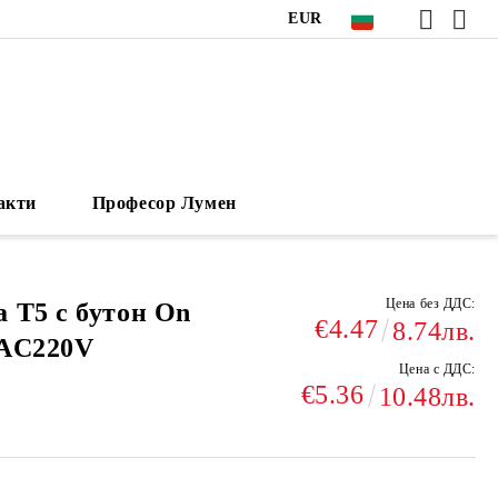
EUR
акти
Професор Лумен
Цена без ДДС:
 T5 с бутон On
€4.47
8.74лв.
 AC220V
Цена с ДДС:
€5.36
10.48лв.