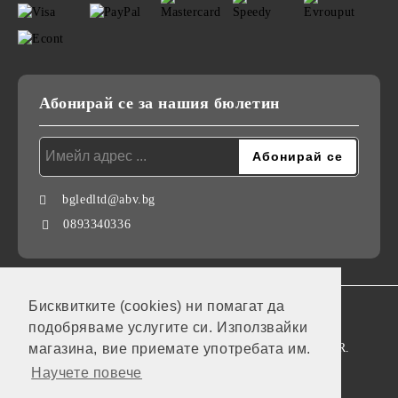
Абонирай се за нашия бюлетин
bgledltd@abv.bg
0893340336
Бисквитките (cookies) ни помагат да
GDPR
подобряваме услугите си. Използвайки
Нашият онлайн магазин е 100% съобразен с GDPR.
магазина, вие приемате употребата им.
Научете повече
Моите лични данни