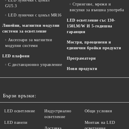
LED лунички с цокъл
Стрингове, мрежи и
GU5.3
висулки за външна употреба
LED лунички с цокъл MR16
LED осветление със 130-
Линейни, магнитни модулни
150LM/W И 5-годишна
системи за осветление
гаранция
Аксесоари за магнитни
Мостри, преоценени и
модулни системи
единични бройки продукти
LED плафони
Програматори
С дистанционно управление
Нови продукти
Бързи връзки:
LED осветление
Индустриално
Общи условия
осветление
LED панели
Монтаж на LED
Доставка
осветление