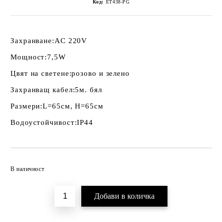
Код:
ET438-PG
Захранване:
AC 220V
Мощност:
7,5W
Цвят на светене:
розово и зелено
Захранващ кабел:
5м. бял
Размери:
L=65см, H=65см
Водоустойчивост:
IP44
Добави в желани
В наличност