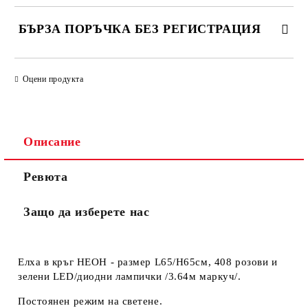
БЪРЗА ПОРЪЧКА БЕЗ РЕГИСТРАЦИЯ
САМО ПОПЪЛНЕТЕ 3 ПОЛЕТА
Оцени продукта
Описание
Ще се свържем с вас в рамките на един работен ден.
Общите
.
Ревюта
Моля, проверете дали сте изписали правилно
условия
телефонния си номер, тъй като няма как да се
за
свържем с Вас, ако той е сгрешен. Натискайки бутона
ползване
Защо да изберете нас
"Купи сега", Вие се съгласявате с
на сайта
Елха в кръг НЕОН - размер L65/H65см, 408 розови и
зелени LED/диодни лампички /3.64м маркуч/.
Постоянен режим на светене.