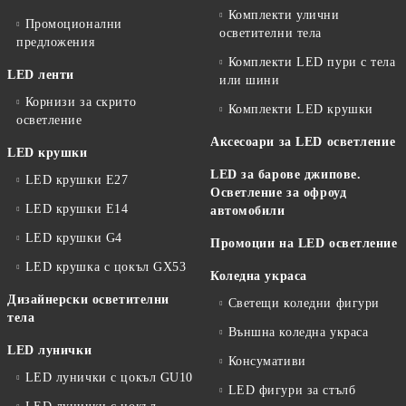
Комплекти улични
Промоционални
осветителни тела
предложения
Комплекти LED пури с тела
LED ленти
или шини
Корнизи за скрито
Комплекти LED крушки
осветление
Аксесоари за LED осветление
LED крушки
LED за барове джипове.
LED крушки E27
Осветление за офроуд
LED крушки E14
автомобили
LED крушки G4
Промоции на LED осветление
LED крушка с цокъл GX53
Коледна украса
Дизайнерски осветителни
Светещи коледни фигури
тела
Външна коледна украса
LED лунички
Консумативи
LED лунички с цокъл GU10
LED фигури за стълб