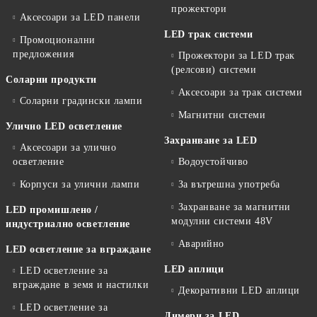
прожектори
Аксесоари за LED панели
LED трак системи
Промоционални
предложения
Прожектори за LED трак
(релсови) системи
Соларни продукти
Аксесоари за трак системи
Соларни градински лампи
Магнитни системи
Улично LED осветление
Захранване за LED
Аксесоари за улично
осветление
Водоустойчиво
Корпуси за улични лампи
За вътрешна употреба
Захранване за магнитни
LED промишлено /
модулни системи 48V
индустриално осветление
Аварийно
LED осветление за вграждане
LED аплици
LED осветление за
вграждане в земя и настилки
Декоративни LED аплици
LED осветление за
Димери за LED