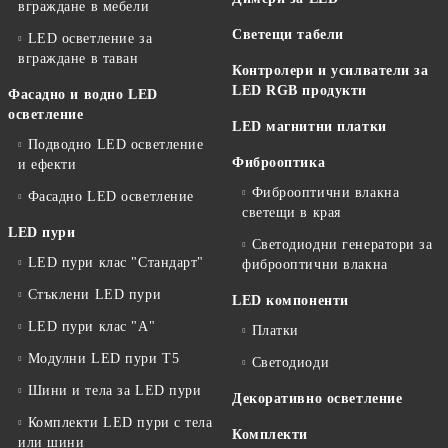
вграждане в мебели
Светещи табели
LED осветление за
вграждане в таван
Контролери и усилватели за
LED RGB продукти
Фасадно и водно LED
осветление
LED магнитни платки
Подводно LED осветление
Фиброоптика
и ефекти
Фиброоптични влакна
Фасадно LED осветление
светещи в края
LED пури
Светодиодни генератори за
LED пури клас "Стандарт"
фиброоптични влакна
Стъклени LED пури
LED компоненти
LED пури клас "А"
Платки
Модулни LED пури T5
Светодиоди
Шини и тела за LED пури
Декоративно осветление
Комплекти LED пури с тела
Комплекти
или шини