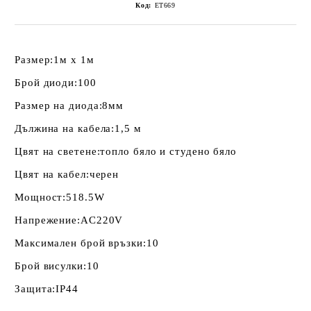
Код:
ET669
Размер:
1м х 1м
Брой диоди:1
00
Размер на диода:
8мм
Дължина на кабела:
1,5 м
Цвят на светене:топло
бяло и студено бяло
Цвят на кабел:
черен
Мощност:5
18.5W
Напрежение:
AC220V
Максимален брой връзки:
10
Брой висулки:
10
Защита:
IP44