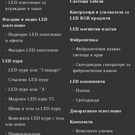
Светещи табели
LED осветление за
вграждане в таван
Контролери и усилватели за
LED RGB продукти
Фасадно и водно LED
осветление
LED магнитни платки
Подводно LED осветление
Фиброоптика
и ефекти
Фиброоптични влакна
Фасадно LED осветление
светещи в края
LED пури
Светодиодни генератори за
LED пури клас "Стандарт"
фиброоптични влакна
Стъклени LED пури
LED компоненти
LED пури клас "А"
Платки
Модулни LED пури T5
Светодиоди
Шини и тела за LED пури
Декоративно осветление
Комплекти LED пури с тела
Комплекти
или шини
Комплекти улични
Промоционални