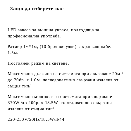
телефонния си номер, тъй като няма как да се
за
свържем с Вас, ако той е сгрешен. Натискайки бутона
ползване
Защо да изберете нас
"Купи сега", Вие се съгласявате с
на сайта
LED завеса за външна украса, подходяща за
професионална употреба.
Размер 1м*1м, (10 броя висулки) захранващ кабел
1.5м.
Постоянен режим на светене.
Максимална дължина на системата при свързване 20м /
до 20бр. х 1.0м. последователно свързани изделия от
същия тип/
Максимална мощност на системата при свързване
370W /до 20бр. х 18.5W последователно свързани
изделия от същия тип/
220-230V/50Hz/18.5W/IP44