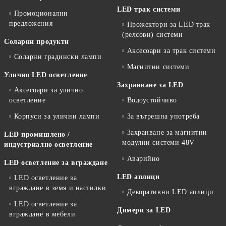
LED трак системи
Промоционални
предложения
Прожектори за LED трак
(релсови) системи
Соларни продукти
Аксесоари за трак системи
Соларни градински лампи
Магнитни системи
Улично LED осветление
Захранване за LED
Аксесоари за улично
осветление
Водоустойчиво
Корпуси за улични лампи
За вътрешна употреба
Захранване за магнитни
LED промишлено /
модулни системи 48V
индустриално осветление
Аварийно
LED осветление за вграждане
LED аплици
LED осветление за
вграждане в земя и настилки
Декоративни LED аплици
LED осветление за
Димери за LED
вграждане в мебели