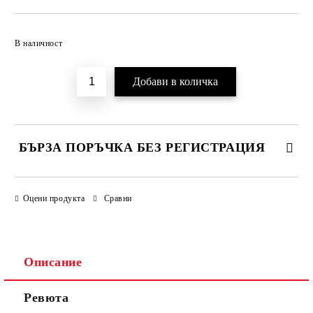
Добави в желани
В наличност
БЪРЗА ПОРЪЧКА БЕЗ РЕГИСТРАЦИЯ
САМО ПОПЪЛНЕТЕ 3 ПОЛЕТА
Оцени продукта
Сравни
Описание
Ще се свържем с вас в рамките на един работен ден.
Общите
.
Ревюта
Моля, проверете дали сте изписали правилно
условия