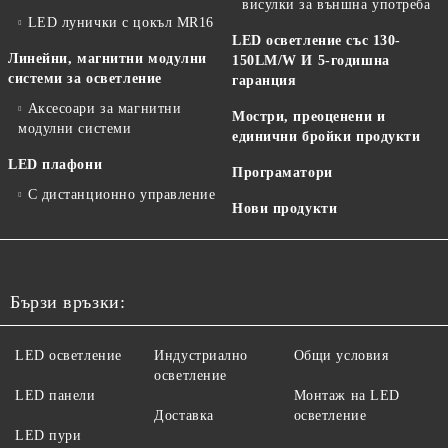
висулки за външна употреба
LED лунички с цокъл MR16
LED осветление със 130-
Линейни, магнитни модулни
150LM/W И 5-годишна
системи за осветление
гаранция
Аксесоари за магнитни
Мостри, преоценени и
модулни системи
единични бройки продукти
LED плафони
Програматори
С дистанционно управление
Нови продукти
Бързи връзки:
LED осветление
Индустриално
Общи условия
осветление
LED панели
Монтаж на LED
Доставка
осветление
LED пури