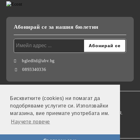
Абонирай се за нашия бюлетин
bgledltd@abv.bg
0893340336
Бисквитките (cookies) ни помагат да
GDPR
подобряваме услугите си. Използвайки
Нашият онлайн магазин е 100% съобразен с GDPR.
магазина, вие приемате употребата им.
Научете повече
Моите лични данни