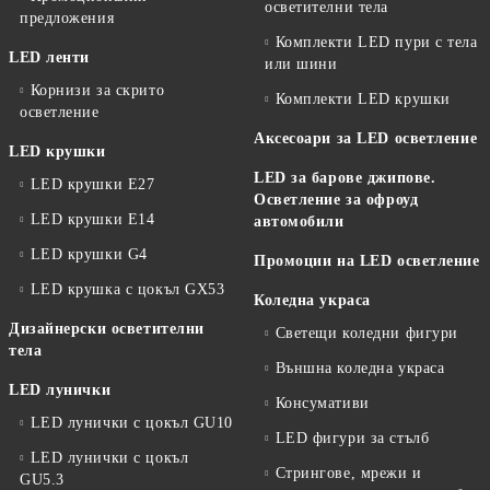
осветителни тела
предложения
Комплекти LED пури с тела
LED ленти
или шини
Корнизи за скрито
Комплекти LED крушки
осветление
Аксесоари за LED осветление
LED крушки
LED за барове джипове.
LED крушки E27
Осветление за офроуд
LED крушки E14
автомобили
LED крушки G4
Промоции на LED осветление
LED крушка с цокъл GX53
Коледна украса
Дизайнерски осветителни
Светещи коледни фигури
тела
Външна коледна украса
LED лунички
Консумативи
LED лунички с цокъл GU10
LED фигури за стълб
LED лунички с цокъл
Стрингове, мрежи и
GU5.3