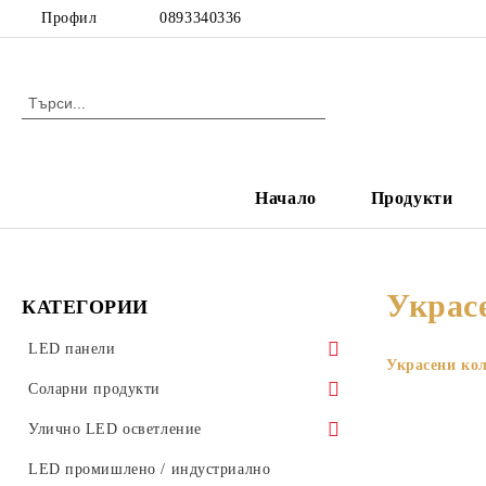
Профил
0893340336
Начало
Продукти
Украс
КАТЕГОРИИ
LED панели
Украсени кол
LED панели за растерен таван
Соларни продукти
Ултратънки LED панели
Соларни градински лампи
Улично LED осветление
Стъклени LED панели
Аксесоари за улично осветление
LED промишлено / индустриално