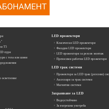
LED прожектори
ури
А"
Класически LED прожектори
ри T5
Фасадни LED прожектори
LED пури
LED прожектори за релсов монтаж
ури с тела или шини
Преносими работни LED прожектори
предложения
LED трак системи
Прожектори за LED трак (релсови) си
о осветление
Аксесоари за трак системи
Магнитни системи
Захранване за LED
Водоустойчиво
За вътрешна употреба