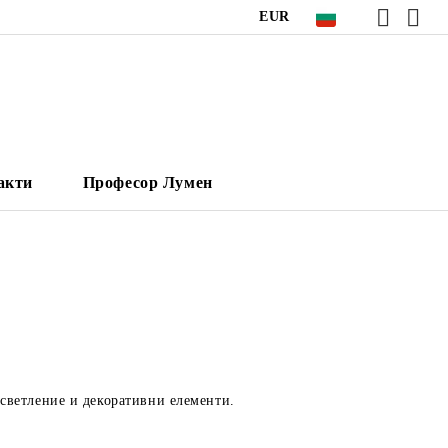
EUR
акти
Професор Лумен
осветление и декоративни елементи.