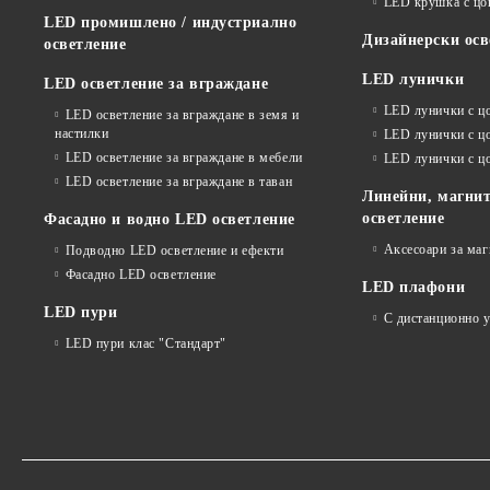
LED крушка с ц
LED промишлено / индустриално
Дизайнерски осв
осветление
LED лунички
LED осветление за вграждане
LED лунички с ц
LED осветление за вграждане в земя и
настилки
LED лунички с ц
LED осветление за вграждане в мебели
LED лунички с 
LED осветление за вграждане в таван
Линейни, магнит
осветление
Фасадно и водно LED осветление
Аксесоари за ма
Подводно LED осветление и ефекти
Фасадно LED осветление
LED плафони
LED пури
С дистанционно 
LED пури клас "Стандарт"