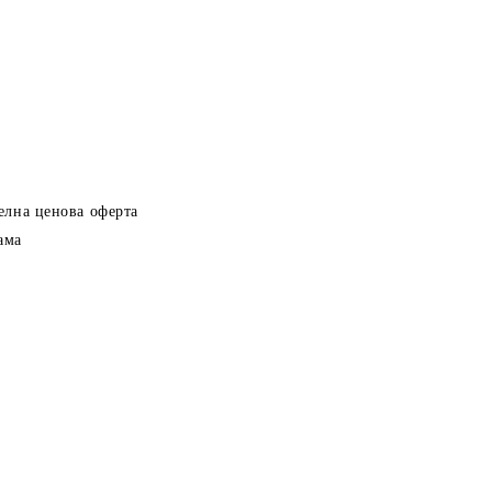
елна ценова оферта
ама