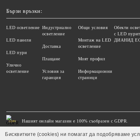
Бързи връзки:
LED осветление
Индустриално
Общи условия
Обекти осве
осветление
с LED пурит
LED панели
Монтаж на LED
ДИАНИД Е
Доставка
осветление
LED пури
Плащане
Моят профил
Улично
осветление
Условия за
Информационни
гаранция
страници
Нашият онлайн магазин е 100% съобразен с GDPR.
GDPR
Бисквитките (cookies) ни помагат да подобряваме ус