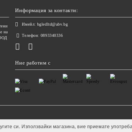
Информация за контакти:
Имейл:
bgledltd@abv.bg
тени
е на
Телефон:
0893340336
ООД
Ние работим с
лугите си. Използвайки магазина, вие приемате употреб
Онлайн магазин от SELITON