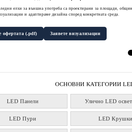
оледни елхи за външна употреба
са проектирани за
площади, общин
изуализации
и адаптираме дизайна според конкретната среда.
е офертата (.pdf)
Заявете визуализации
ОСНОВНИ КАТЕГОРИИ LE
LED Панели
Улично LED освет
LED Пури
LED Крушк