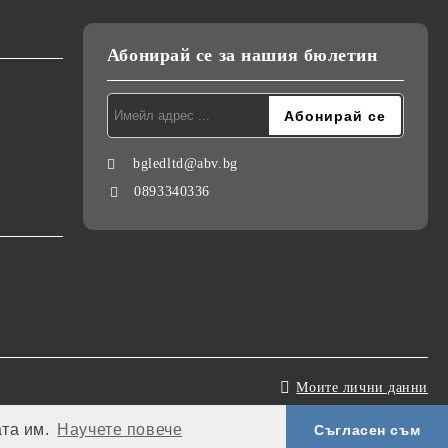
Абонирай се за нашия бюлетин
bgledltd@abv.bg
0893340336
Моите лични данни
ата им.
Научете повече
Съгласен съм