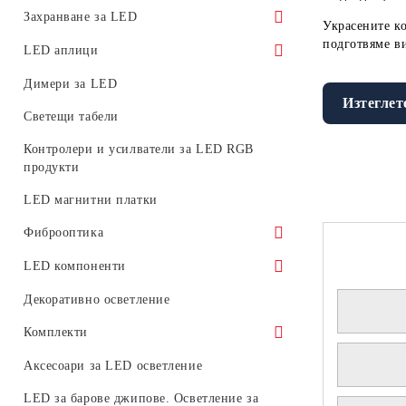
Фасадни LED прожектори
Прожектори за LED трак (релсови)
Захранване за LED
Украсените
к
системи
подготвяме
в
LED прожектори за релсов монтаж
Водоустойчиво
LED аплици
Аксесоари за трак системи
Преносими работни LED прожектори
За вътрешна употреба
Декоративни LED аплици
Димери за LED
Магнитни системи
Изтеглет
Захранване за магнитни модулни
Светещи табели
системи 48V
Контролери и усилватели за LED RGB
Аварийно
продукти
LED магнитни платки
Фиброоптика
Фиброоптични влакна светещи в края
LED компоненти
Светодиодни генератори за
Платки
Декоративно осветление
фиброоптични влакна
Светодиоди
Комплекти
Комплекти улични осветителни тела
Аксесоари за LED осветление
Комплекти LED пури с тела или
LED за барове джипове. Осветление за