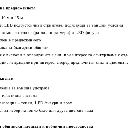
ва предложението
:
10 м
и
15 м
е:
LED водоустойчиви стрингове
, подходящи за външни условия
: комплект
топки
(различни размери) и
LED фигури
ючен в предложението
ъпка
за български общини
е е включен в оферираните цени; при интерес го осигуряваме с отд
ции:
изпращаме при интерес, според предпочитан стил и цветова г
акценти
ление за външна употреба
 ефективна система
екорация – топки, LED фигури и връх
т за избор на
топло бяло
или друга цветова гама
а общински площади и публични пространства