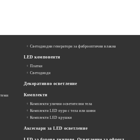
Светодиодни генератори за фиброоптични влакна
LED компоненти
Платки
Светодиоди
Декоративно осветление
Комплекти
стеми
Комплекти улични осветителни тела
Комплекти LED пури с тела или шини
Комплекти LED крушки
Аксесоари за LED осветление
LED за барове джипове. Осветление за офроуд