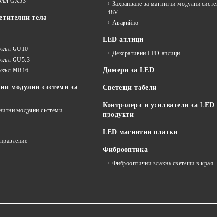
окъл GX53
Захранване за магнитни модулни сист
48V
етителни тела
Аварийно
LED аплици
окъл GU10
Декоративни LED аплици
окъл GU5.3
Димери за LED
цокъл MR16
ни модулни системи за
Светещи табели
Контролери и усилватели за LED
гнитни модулни системи
продукти
LED магнитни платки
управление
Фиброоптика
Фиброоптични влакна светещи в края