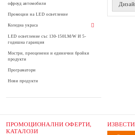
шини
Дизай
офроуд автомобили
Комплекти LED крушки
Промоции на LED осветление
Коледна украса
Светещи коледни фигури
LED осветление със 130-150LM/W И 5-
годишна гаранция
Външна коледна украса
Мостри, преоценени и единични бройки
Консумативи
продукти
LED фигури за стълб
Програматори
Стрингове, мрежи и висулки за
Нови продукти
външна употреба
ПРОМОЦИОНАЛНИ ОФЕРТИ, 
ИЗВЕСТИ
КАТАЛОЗИ