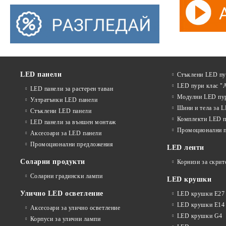
LED панели
Стъклени LED п
LED пури клас "
LED панели за растерен таван
Модулни LED пу
Ултратънки LED панели
Шини и тела за 
Стъклени LED панели
Комплекти LED п
LED панели за външен монтаж
Промоционални 
Аксесоари за LED панели
Промоционални предложения
LED ленти
Соларни продукти
Корнизи за скрит
Соларни градински лампи
LED крушки
Улично LED осветление
LED крушки E27
LED крушки E14
Аксесоари за улично осветление
LED крушки G4
Корпуси за улични лампи