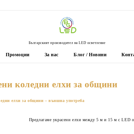
Българският производител на LED осветление
Промоции
За нас
Блог / Новини
Конт
ени коледни елхи за общини
едни елхи за общини – външна употреба
Предлагаме украсени елхи между 5 м и 15 м с LED 