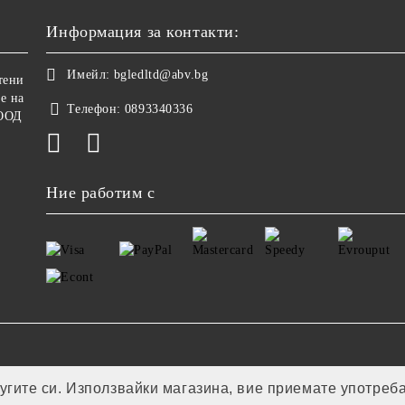
Информация за контакти:
Имейл:
bgledltd@abv.bg
тени
е на
Телефон:
0893340336
ООД
Ние работим с
лугите си. Използвайки магазина, вие приемате употреб
Онлайн магазин от SELITON