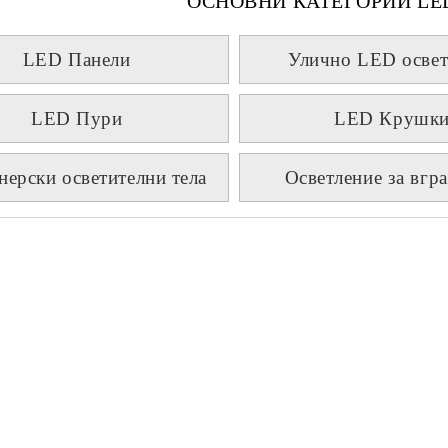
ОСНОВНИ КАТЕГОРИИ LE
LED Панели
Улично LED освет
LED Пури
LED Крушк
нерски осветителни тела
Осветление за вгр