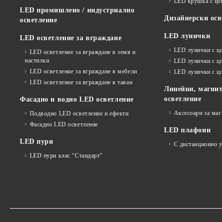
LED крушка с ц
LED промишлено / индустриално
Дизайнерски осв
осветление
LED лунички
LED осветление за вграждане
LED лунички с ц
LED осветление за вграждане в земя и
настилки
LED лунички с ц
LED осветление за вграждане в мебели
LED лунички с 
LED осветление за вграждане в таван
Линейни, магнит
осветление
Фасадно и водно LED осветление
Аксесоари за ма
Подводно LED осветление и ефекти
Фасадно LED осветление
LED плафони
LED пури
С дистанционно 
LED пури клас "Стандарт"