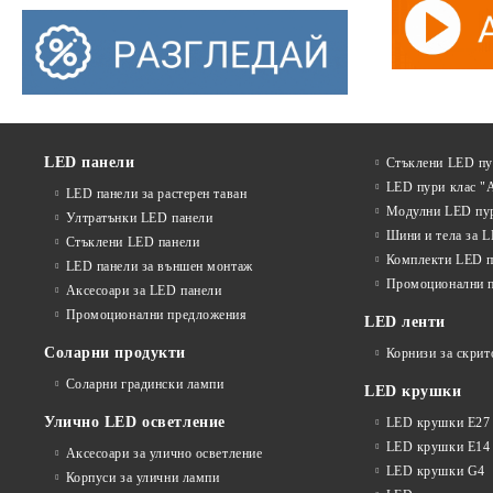
LED панели
Стъклени LED п
LED пури клас "
LED панели за растерен таван
Модулни LED пу
Ултратънки LED панели
Шини и тела за 
Стъклени LED панели
Комплекти LED п
LED панели за външен монтаж
Промоционални 
Аксесоари за LED панели
Промоционални предложения
LED ленти
Соларни продукти
Корнизи за скрит
Соларни градински лампи
LED крушки
Улично LED осветление
LED крушки E27
LED крушки E14
Аксесоари за улично осветление
LED крушки G4
Корпуси за улични лампи