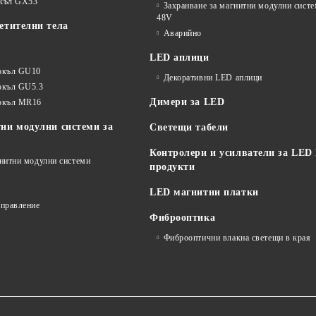
окъл GX53
Захранване за магнитни модулни сист
48V
етителни тела
Аварийно
LED аплици
окъл GU10
Декоративни LED аплици
окъл GU5.3
Димери за LED
цокъл MR16
ни модулни системи за
Светещи табели
Контролери и усилватели за LED
гнитни модулни системи
продукти
LED магнитни платки
управление
Фиброоптика
Фиброоптични влакна светещи в края