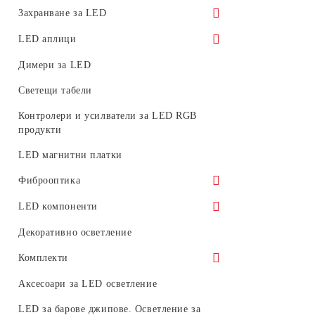
Фасадни LED прожектори
Прожектори за LED трак (релсови)
Захранване за LED
системи
LED прожектори за релсов монтаж
Водоустойчиво
LED аплици
Аксесоари за трак системи
Преносими работни LED прожектори
За вътрешна употреба
Декоративни LED аплици
Димери за LED
Магнитни системи
Захранване за магнитни модулни
Светещи табели
системи 48V
Контролери и усилватели за LED RGB
Аварийно
продукти
LED магнитни платки
Фиброоптика
Фиброоптични влакна светещи в края
LED компоненти
Светодиодни генератори за
Платки
Декоративно осветление
фиброоптични влакна
Светодиоди
Комплекти
Комплекти улични осветителни тела
Аксесоари за LED осветление
Комплекти LED пури с тела или
LED за барове джипове. Осветление за