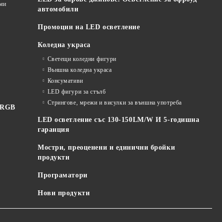
еми
автомобили
Промоции на LED осветление
Коледна украса
Светещи коледни фигури
Външна коледна украса
Консумативи
LED фигури за стълб
Стрингове, мрежи и висулки за външна употреба
 RGB
LED осветление със 130-150LM/W И 5-годишна
гаранция
Мостри, преоценени и единични бройки
продукти
Програматори
Нови продукти