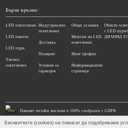
Бързи връзки:
LED осветление
Индустриално
Общи условия
Обекти осве
осветление
с LED пурит
LED панели
Монтаж на LED
ДИАНИД Е
Доставка
осветление
LED пури
Плащане
Моят профил
Улично
осветление
Условия за
Информационни
гаранция
страници
Нашият онлайн магазин е 100% съобразен с GDPR.
GDPR
Бисквитките (cookies) ни помагат да подобряваме ус