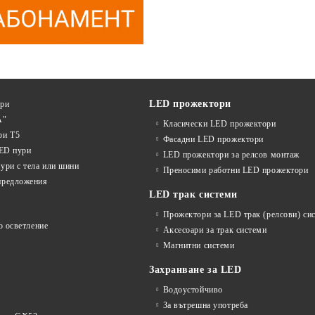
LED прожектори
ури
А"
Класически LED прожектори
ри T5
Фасадни LED прожектори
LED пури
LED прожектори за релсов монтаж
ури с тела или шини
Преносими работни LED прожектори
предложения
LED трак системи
Прожектори за LED трак (релсови) си
о осветление
Аксесоари за трак системи
Магнитни системи
Захранване за LED
Водоустойчиво
За вътрешна употреба