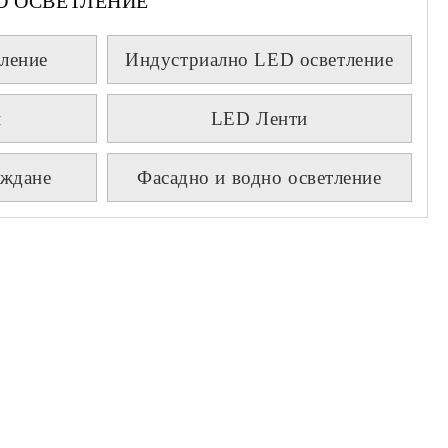
D ОСВЕТЛЕНИЕ
ление
Индустриално LED осветление
и
LED Ленти
аждане
Фасадно и водно осветление