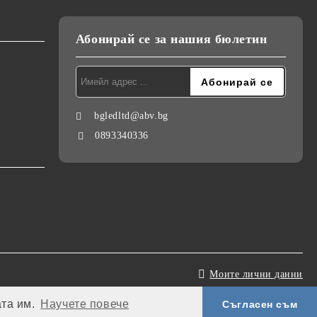
Абонирай се за нашия бюлетин
bgledltd@abv.bg
0893340336
Моите лични данни
ата им.
Научете повече
Съгласен съм