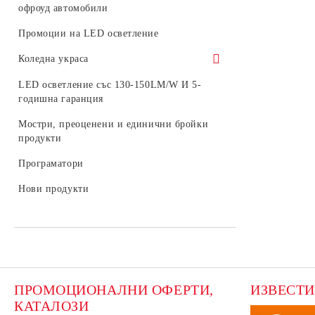
шини
офроуд автомобили
Комплекти LED крушки
Промоции на LED осветление
Коледна украса
Светещи коледни фигури
LED осветление със 130-150LM/W И 5-
годишна гаранция
Външна коледна украса
Мостри, преоценени и единични бройки
Консумативи
продукти
LED фигури за стълб
Програматори
Стрингове, мрежи и висулки за
Нови продукти
външна употреба
ПРОМОЦИОНАЛНИ ОФЕРТИ, 
ИЗВЕСТИ
КАТАЛОЗИ