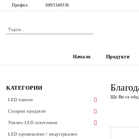
Профил
0893340336
Начало
Продукти
Благод
КАТЕГОРИИ
Ще Ви се оба
LED панели
LED панели за растерен таван
Соларни продукти
Ултратънки LED панели
Соларни градински лампи
Улично LED осветление
Стъклени LED панели
Аксесоари за улично осветление
LED промишлено / индустриално