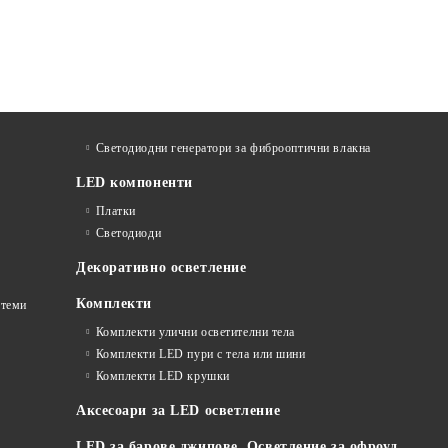
Светодиодни генератори за фиброоптични влакна
LED компоненти
Платки
Светодиоди
Декоративно осветление
Комплекти
стеми
Комплекти улични осветителни тела
Комплекти LED пури с тела или шини
Комплекти LED крушки
Аксесоари за LED осветление
LED за барове джипове. Осветление за офроуд