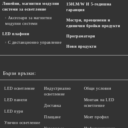
Линейни, магнитни модулни
150LM/W И 5-годишна
системи за осветление
гаранция
Аксесоари за магнитни
Мостри, преоценени и
модулни системи
единични бройки продукти
LED плафони
Програматори
С дистанционно управление
Нови продукти
Бързи връзки:
LED осветление
Индустриално
Общи условия
осветление
LED панели
Монтаж на LED
Доставка
осветление
LED пури
Плащане
Моят профил
Улично осветление