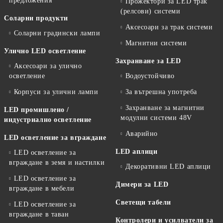
предложения
Прожектори за LED трак
(релсови) системи
Соларни продукти
Аксесоари за трак системи
Соларни градински лампи
Магнитни системи
Улично LED осветление
Захранване за LED
Аксесоари за улично
осветление
Водоустойчиво
Корпуси за улични лампи
За вътрешна употреба
Захранване за магнитни
LED промишлено /
модулни системи 48V
индустриално осветление
Аварийно
LED осветление за вграждане
LED аплици
LED осветление за
вграждане в земя и настилки
Декоративни LED аплици
LED осветление за
Димери за LED
вграждане в мебели
Светещи табели
LED осветление за
вграждане в таван
Контролери и усилватели за