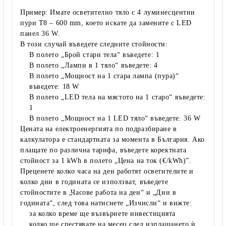
Пример:
Имате осветително тяло с
4 луминесцентни
пури T8 – 600 mm
, което искате да замените с
LED
панел 36 W
.
В този случай въведете следните стойности:
В полето
„Брой стари тела“
въведете:
1
В полето
„Лампи в 1 тяло“
въведете:
4
В полето
„Мощност на 1 стара лампа (пура)“
въведете:
18 W
В полето
„LED тела на мястото на 1 старо“
въведете:
1
В полето
„Мощност на 1 LED тяло“
въведете:
36 W
Цената на електроенергията по подразбиране в
калкулатора е стандартната за момента в България. Ако
плащате по различна тарифа, въведете коректната
стойност за
1 kWh
в полето
„Цена на ток (€/kWh)”
.
Преценете колко часа на ден работят осветителите и
колко дни в годината се използват, въведете
стойностите в
„Часове работа на ден“
и
„Дни в
годината“
, след това натиснете
„Изчисли“
и вижте:
за колко време ще възвърнете инвестицията
колко ще спестявате на месец след изплащането ѝ