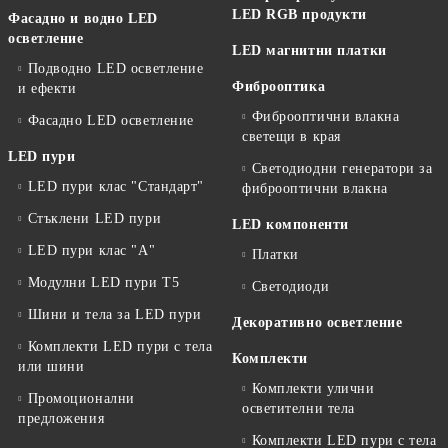
LED RGB продукти
Фасадно и водно LED
осветление
LED магнитни платки
Подводно LED осветление
Фиброоптика
и ефекти
Фиброоптични влакна
Фасадно LED осветление
светещи в края
LED пури
Светодиодни генератори за
LED пури клас "Стандарт"
фиброоптични влакна
Стъклени LED пури
LED компоненти
LED пури клас "А"
Платки
Модулни LED пури T5
Светодиоди
Шини и тела за LED пури
Декоративно осветление
Комплекти LED пури с тела
Комплекти
или шини
Комплекти улични
Промоционални
осветителни тела
предложения
Комплекти LED пури с тела