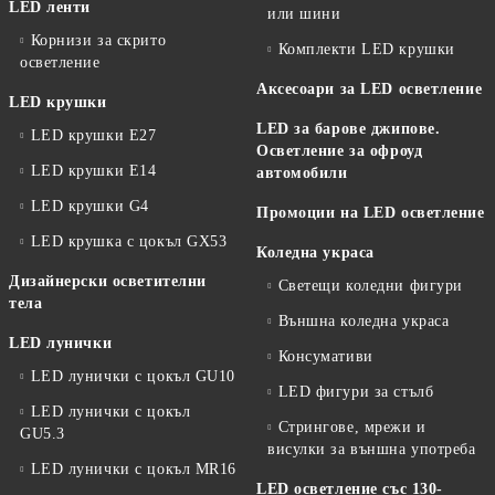
LED ленти
или шини
Корнизи за скрито
Комплекти LED крушки
осветление
Аксесоари за LED осветление
LED крушки
LED за барове джипове.
LED крушки E27
Осветление за офроуд
LED крушки E14
автомобили
LED крушки G4
Промоции на LED осветление
LED крушка с цокъл GX53
Коледна украса
Дизайнерски осветителни
Светещи коледни фигури
тела
Външна коледна украса
LED лунички
Консумативи
LED лунички с цокъл GU10
LED фигури за стълб
LED лунички с цокъл
Стрингове, мрежи и
GU5.3
висулки за външна употреба
LED лунички с цокъл MR16
LED осветление със 130-