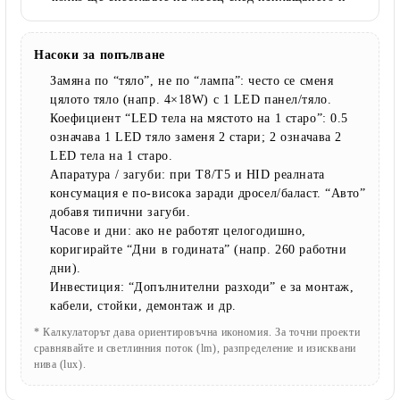
Насоки за попълване
Замяна по “тяло”, не по “лампа”:
често се сменя
цялото тяло (напр. 4×18W) с 1 LED панел/тяло.
Коефициент “LED тела на мястото на 1 старо”:
0.5
означава 1 LED тяло заменя 2 стари; 2 означава 2
LED тела на 1 старо.
Апаратура / загуби:
при T8/T5 и HID реалната
консумация е по-висока заради дросел/баласт. “Авто”
добавя типични загуби.
Часове и дни:
ако не работят целогодишно,
коригирайте “Дни в годината” (напр. 260 работни
дни).
Инвестиция:
“Допълнителни разходи” е за монтаж,
кабели, стойки, демонтаж и др.
* Калкулаторът дава ориентировъчна икономия. За точни проекти
сравнявайте и светлинния поток (lm), разпределение и изисквани
нива (lux).