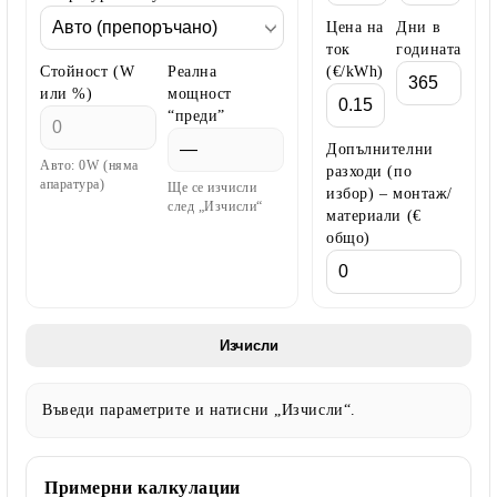
Цена на
Дни в
ток
годината
Стойност (W
Реална
(€/kWh)
или %)
мощност
“преди”
Допълнителни
Авто: 0W (няма
разходи (по
апаратура)
Ще се изчисли
избор) – монтаж/
след „Изчисли“
материали (€
общо)
Изчисли
Въведи параметрите и натисни „Изчисли“.
Примерни калкулации