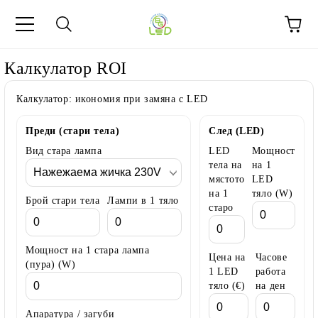
Калкулатор ROI
Калкулатор: икономия при замяна с LED
Преди (стари тела)
След (LED)
Вид стара лампа
LED
Мощност
тела на
на 1
мястото
LED
на 1
тяло (W)
Брой стари тела
Лампи в 1 тяло
старо
Мощност на 1 стара лампа
Цена на
Часове
(пура) (W)
1 LED
работа
тяло (€)
на ден
Апаратура / загуби