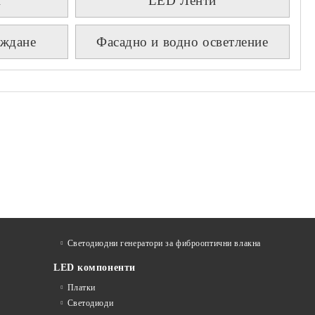
и
LED Ленти
аждане
Фасадно и водно осветление
Светодиодни генератори за фиброоптични влакна
LED компоненти
Платки
Светодиоди