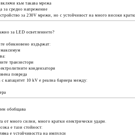
е включи към такава мрежа
ща за средно напрежение
устройство за
230V мрежи
, но с устойчивост на
много високи кратк
важно за LED осветлението?
те обикновено издържат:
V максимум
ва:
ните транзистори
ектролитните кондензатори
овена повреда
а с капацитет
10 kV
е реална бариера между:
ера
мен обобщава
а от много силни, много кратки електрически удари.
сока е тази стойност:
ляма е устойчивостта на импулси