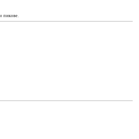
и пикове
.