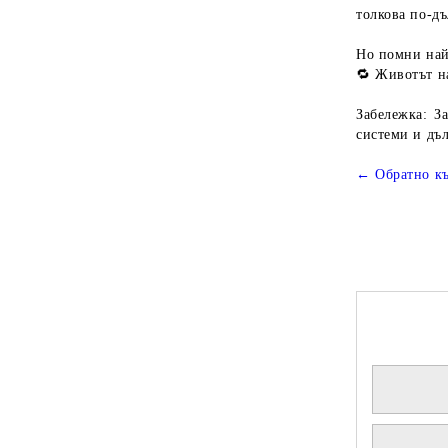
толкова по-дъ
Но помни най
🔁
Животът на
Забележка:
За
системи и дъ
← Обратно къ