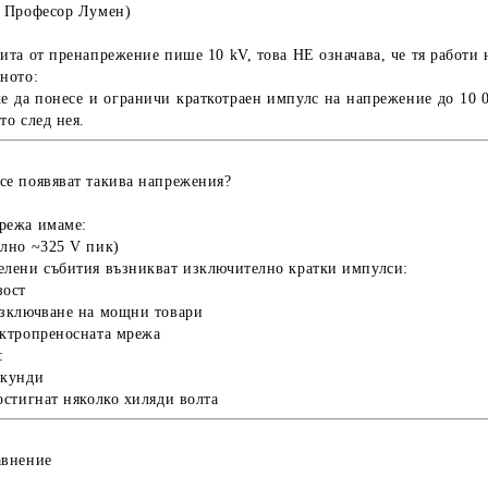
т Професор Лумен)
щита от пренапрежение пише
10 kV
, това
НЕ означава
, че тя работи
ното:
же да
понесе и ограничи краткотраен импулс на напрежение до 10 
то след нея.
се появяват такива напрежения?
режа имаме:
лно ~325 V пик)
елени събития възникват
изключително кратки импулси
:
зост
изключване на мощни товари
ектропреносната мрежа
:
екунди
достигнат
няколко хиляди волта
авнение