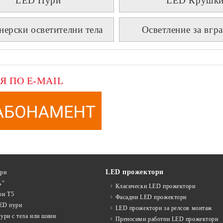
LED Пури
LED Крушк
нерски осветителни тела
Осветление за вгр
Я ПО E-MAIL
LED прожектори
ури
А"
Класически LED прожектори
ри T5
Фасадни LED прожектори
LED пури
LED прожектори за релсов монтаж
ури с тела или шини
Преносими работни LED прожектори