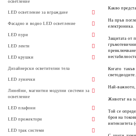
осветление
LED панели за външен монтаж
Корпуси за улични лампи
Какво предст
LED осветление за вграждане
Аксесоари за LED панели
На пръв погл
LED осветление за вграждане в земя
Фасадно и водно LED осветление
електроника.
Промоционални предложения
и настилки
Подводно LED осветление и ефекти
LED пури
Защитата от 
LED осветление за вграждане в
гръмотевични
Фасадно LED осветление
LED пури клас "Стандарт"
LED ленти
мебели
превключване
Стъклени LED пури
нестабилност
Корнизи за скрито осветление
LED крушки
LED осветление за вграждане в таван
LED пури клас "А"
LED крушки E27
Дизайнерски осветителни тела
Когато такъ
светодиодите
Модулни LED пури T5
LED крушки E14
LED лунички
Най-важното,
Шини и тела за LED пури
LED крушки G4
LED лунички с цокъл GU10
Линейни, магнитни модулни системи за
осветление
Животът на з
Комплекти LED пури с тела или
LED крушка с цокъл GX53
LED лунички с цокъл GU5.3
шини
Аксесоари за магнитни модулни
LED плафони
Той се опреде
LED лунички с цокъл MR16
системи
Промоционални предложения
броя на токов
С дистанционно управление
LED прожектори
интензитета
(
Класически LED прожектори
LED трак системи
С други думи