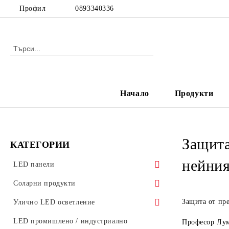
Профил
0893340336
Начало
Продукти
Защита
КАТЕГОРИИ
нейния
LED панели
LED панели за растерен таван
Соларни продукти
Ултратънки LED панели
Соларни градински лампи
Защита от пр
Улично LED осветление
Стъклени LED панели
Аксесоари за улично осветление
LED промишлено / индустриално
Професор Луме