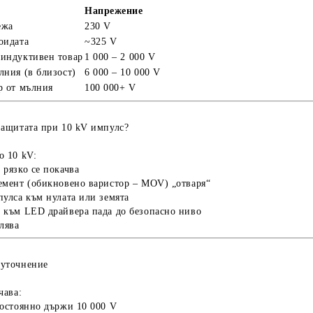
Напрежение
ежа
230 V
оидата
~325 V
индуктивен товар
1 000 – 2 000 V
лния (в близост)
6 000 – 10 000 V
р от мълния
100 000+ V
защитата при 10 kV импулс?
до
10 kV
:
 рязко се покачва
емент (обикновено
варистор – MOV
) „отваря“
пулса към нулата или земята
 към LED драйвера пада до безопасно ниво
лява
уточнение
чава:
постоянно държи 10 000 V