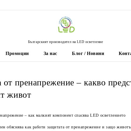
Българският производител на LED осветление
Промоции
За нас
Блог / Новини
Конт
 от пренапрежение – какво предст
т живот
енапрежение – как малкият компонент спасява LED осветлението
н обяснява как работи защитата от пренапрежение и защо животът 