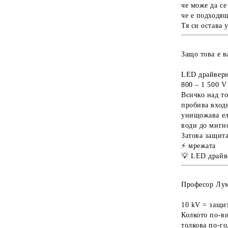
че може да с
че е подходя
Тя си остава 
Защо това е 
LED драйвери
800 – 1 500 
Всичко над то
пробива вход
унищожава ел
води до мигн
Затова защит
⚡ мрежата
💡 LED драйв
Професор Лу
10 kV = защит
Колкото по-ви
толкова по-го