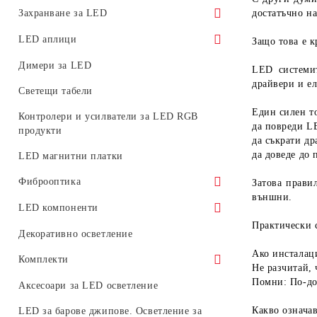
Фасадни LED прожектори
Прожектори за LED трак (релсови)
Захранване за LED
достатъчно н
системи
LED прожектори за релсов монтаж
Водоустойчиво
LED аплици
Защо това е 
Аксесоари за трак системи
Преносими работни LED прожектори
За вътрешна употреба
Декоративни LED аплици
Димери за LED
LED системи
Магнитни системи
драйвери и е
Захранване за магнитни модулни
Светещи табели
системи 48V
Един силен т
Контролери и усилватели за LED RGB
да повреди L
Аварийно
продукти
да съкрати др
да доведе до 
LED магнитни платки
Фиброоптика
Затова прави
външни.
Фиброоптични влакна светещи в края
LED компоненти
Практически 
Светодиодни генератори за
Платки
Декоративно осветление
фиброоптични влакна
Ако инсталаци
Светодиоди
Комплекти
Не разчитай, 
Помни:
По-до
Комплекти улични осветителни тела
Аксесоари за LED осветление
Комплекти LED пури с тела или
Какво означа
LED за барове джипове. Осветление за