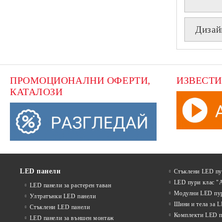
Дизай
ПРОМОЦИОНАЛНИ ОФЕРТИ, 
ИЗВЕСТИ
КАТАЛОЗИ
LED панели
Стъклени LED п
LED пури клас "
LED панели за растерен таван
Модулни LED пу
Ултратънки LED панели
Шини и тела за 
Стъклени LED панели
Комплекти LED п
LED панели за външен монтаж