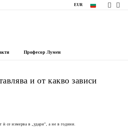
EUR
акти
Професор Лумен
авлява и от какво зависи
ѝ се измерва в „удари“, а не в години.