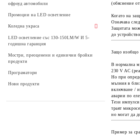
шини
(обяснение о
офроуд автомобили
Комплекти LED крушки
Промоции на LED осветление
Когато на за
Означава след
Коледна украса
Защитата мо
до устройство
Светещи коледни фигури
LED осветление със 130-150LM/W И 5-
годишна гаранция
Външна коледна украса
Защо изобщо 
Мостри, преоценени и единични бройки
Консумативи
продукти
В нормална м
230 V AC
(реа
LED фигури за стълб
Програматори
Но при опред
Стрингове, мрежи и висулки за
мълния в бли
Нови продукти
външна употреба
включване / 
аварии по ел
Тези импулси
траят
микрос
но могат да 
Пример за ср