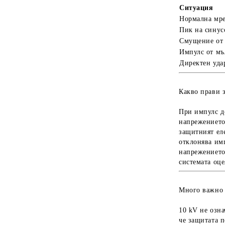
Ситуация
Нормална мр
Пик на синус
Смущение от 
Импулс от мъ
Директен уда
Какво прави 
При импулс 
напрежението
защитният ел
отклонява им
напрежението
системата оце
Много важно 
10 kV не озна
че защитата 