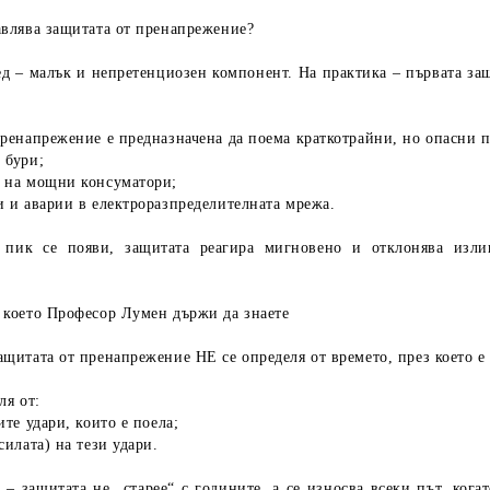
авлява защитата от пренапрежение?
ед – малък и непретенциозен компонент. На практика –
първата за
пренапрежение е предназначена да поема
краткотрайни, но опасни 
 бури;
 на мощни консуматори;
и и аварии в електроразпределителната мрежа.
в пик се появи, защитата реагира мигновено и
отклонява изли
.
 което Професор Лумен държи да знает
е
ащитата от пренапрежение НЕ се определя от времето, през което е
ля от:
ите удари
, които е поела;
силата) на тези удари.
 – защитата не „старее“ с годините, а
се износва всеки път, кога