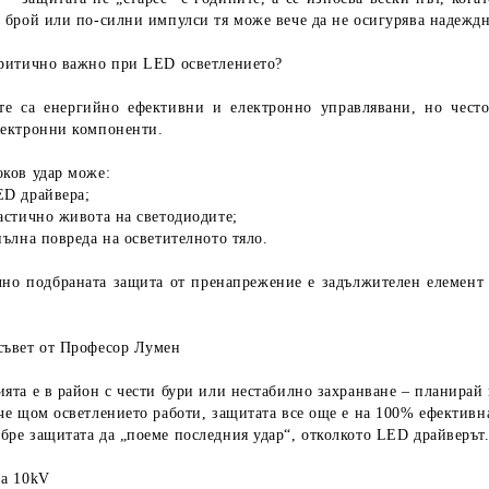
а брой или по-силни импулси тя може вече да не осигурява надеждн
критично важно при LED осветлението?
те са енергийно ефективни и електронно управлявани, но чест
лектронни компоненти.
оков удар може:
ED драйвера;
астично живота на светодиодите;
пълна повреда на осветителното тяло.
лно подбраната защита от пренапрежение е
задължителен елемент
съвет от Професор Лумен
ята е в район с чести бури или нестабилно захранване –
планирай 
че щом осветлението работи, защитата все още е на 100% ефективн
бре защитата да „поеме последния удар“, отколкото LED драйверът
ва 10kV