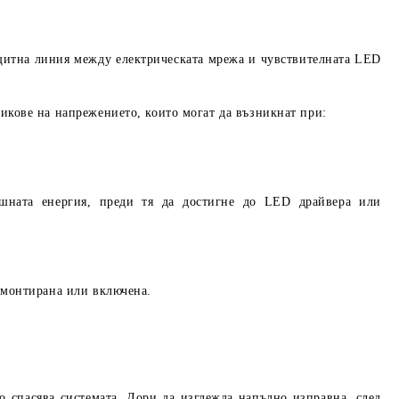
щитна линия
между електрическата мрежа и чувствителната LED
пикове на напрежението
, които могат да възникнат при:
шната енергия
, преди тя да достигне до LED драйвера или
 монтирана или включена.
то спасява системата
. Дори да изглежда напълно изправна, след