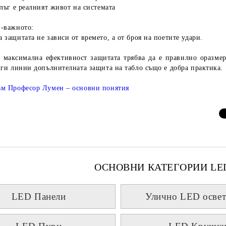
лъг е реалният живот на системата
-важното:
 защитата не зависи от времето, а от броя на поетите удари.
 максимална ефективност защитата трябва да е правилно оразме
лги линии допълнителната защита на табло също е добра практика.
м Професор Лумен – основни понятия
ОСНОВНИ КАТЕГОРИИ LE
LED Панели
Улично LED освет