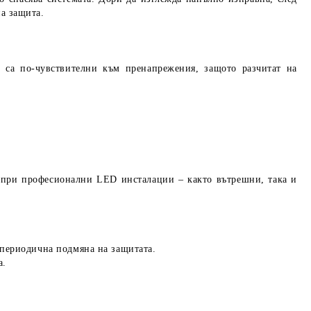
а защита.
о са
по-чувствителни към пренапрежения
, защото разчитат на
при професионални LED инсталации – както вътрешни, така и
периодична подмяна на защитата
.
а.
.