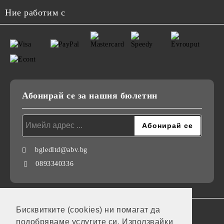
Ние работим с
Абонирай се за нашия бюлетин
bgledltd@abv.bg
0893340336
Бисквитките (cookies) ни помагат да
GDPR
подобряваме услугите си. Използвайки