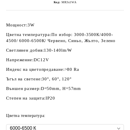
Код:
MR3х1WА
Мощност:
3W
Цветна температура:
По избор: 3000-3500К/4000-
4500/ 6000-6500К/ Червено, Синьо, Жълто, Зелено
Светлинен добив:
130-140lm/W
Напрежение:
DC12V
Индекс на цветопредаване:
>80 Ra
Ъгъл на светене:
30°, 60°, 120°
Външен размер:
D=50mm, H=57mm
Степен на защита:
IP20
Цветна температура: