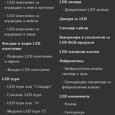
LED аплици
LED осветление за
вграждане в земя и настилки
Декоративни LED аплици
LED осветление за
Димери за LED
вграждане в мебели
Светещи табели
LED осветление за
вграждане в таван
Контролери и усилватели за
LED RGB продукти
Фасадно и водно LED
осветление
LED магнитни платки
Подводно LED осветление
Фиброоптика
и ефекти
Фиброоптични влакна
Фасадно LED осветление
светещи в края
LED пури
Светодиодни генератори за
LED пури клас "Стандарт"
фиброоптични влакна
Стъклени LED пури
LED компоненти
LED пури клас "А"
Платки
Модулни LED пури T5
Светодиоди