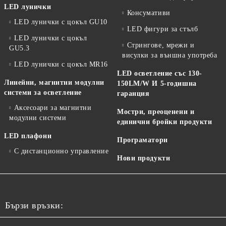
LED лунички
Консумативи
LED лунички с цокъл GU10
LED фигури за стълб
LED лунички с цокъл
Стрингове, мрежи и
GU5.3
висулки за външна употреба
LED лунички с цокъл MR16
LED осветление със 130-
Линейни, магнитни модулни
150LM/W И 5-годишна
системи за осветление
гаранция
Аксесоари за магнитни
Мостри, преоценени и
модулни системи
единични бройки продукти
LED плафони
Програматори
С дистанционно управление
Нови продукти
Бързи връзки: