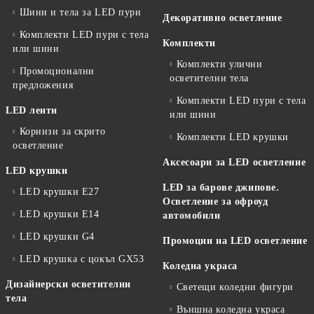
Шини и тела за LED пури
Декоративно осветление
Комплекти LED пури с тела
Комплекти
или шини
Комплекти улични
Промоционални
осветителни тела
предложения
Комплекти LED пури с тела
LED ленти
или шини
Корнизи за скрито
Комплекти LED крушки
осветление
Аксесоари за LED осветление
LED крушки
LED за барове джипове.
LED крушки E27
Осветление за офроуд
LED крушки E14
автомобили
LED крушки G4
Промоции на LED осветление
LED крушка с цокъл GX53
Коледна украса
Дизайнерски осветителни
Светещи коледни фигури
тела
Външна коледна украса