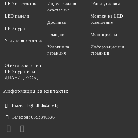
LED осветление
Индустриално
Общи условия
осветление
LED панели
Монтаж на LED
Доставка
осветление
LED пури
Плащане
Моят профил
Улично осветление
Условия за
Информационни
гаранция
страници
Обекти осветени с
LED пурите на
ДИАНИД ЕООД
Информация за контакти:
Имейл:
bgledltd@abv.bg
Телефон:
0893340336