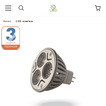
Начало
LED лунички