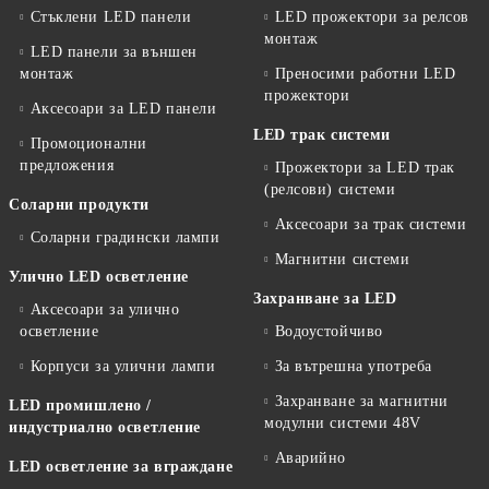
Стъклени LED панели
LED прожектори за релсов
монтаж
LED панели за външен
монтаж
Преносими работни LED
прожектори
Аксесоари за LED панели
LED трак системи
Промоционални
предложения
Прожектори за LED трак
(релсови) системи
Соларни продукти
Аксесоари за трак системи
Соларни градински лампи
Магнитни системи
Улично LED осветление
Захранване за LED
Аксесоари за улично
осветление
Водоустойчиво
Корпуси за улични лампи
За вътрешна употреба
Захранване за магнитни
LED промишлено /
модулни системи 48V
индустриално осветление
Аварийно
LED осветление за вграждане