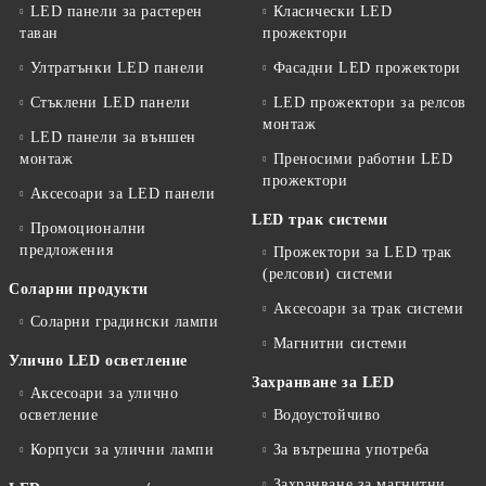
LED панели за растерен
Класически LED
таван
прожектори
Ултратънки LED панели
Фасадни LED прожектори
Стъклени LED панели
LED прожектори за релсов
монтаж
LED панели за външен
монтаж
Преносими работни LED
прожектори
Аксесоари за LED панели
LED трак системи
Промоционални
предложения
Прожектори за LED трак
(релсови) системи
Соларни продукти
Аксесоари за трак системи
Соларни градински лампи
Магнитни системи
Улично LED осветление
Захранване за LED
Аксесоари за улично
осветление
Водоустойчиво
Корпуси за улични лампи
За вътрешна употреба
Захранване за магнитни