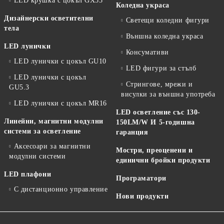
LED крушка с цокъл GX53
Коледна украса
Дизайнерски осветителни
Светещи коледни фигури
тела
Външна коледна украса
LED лунички
Консумативи
LED лунички с цокъл GU10
LED фигури за стълб
LED лунички с цокъл
Стрингове, мрежи и
GU5.3
висулки за външна употреба
LED лунички с цокъл MR16
LED осветление със 130-
Линейни, магнитни модулни
150LM/W И 5-годишна
системи за осветление
гаранция
Аксесоари за магнитни
Мостри, преоценени и
модулни системи
единични бройки продукти
LED плафони
Програматори
С дистанционно управление
Нови продукти