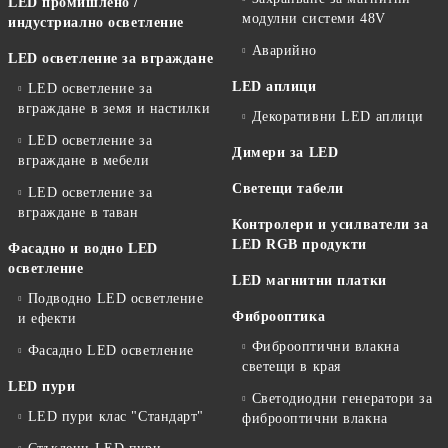
LED промишлено /
модулни системи 48V
индустриално осветление
Аварийно
LED осветление за вграждане
LED аплици
LED осветление за
вграждане в земя и настилки
Декоративни LED аплици
LED осветление за
Димери за LED
вграждане в мебели
Светещи табели
LED осветление за
вграждане в таван
Контролери и усилватели за
LED RGB продукти
Фасадно и водно LED
осветление
LED магнитни платки
Подводно LED осветление
Фиброоптика
и ефекти
Фиброоптични влакна
Фасадно LED осветление
светещи в края
LED пури
Светодиодни генератори за
LED пури клас "Стандарт"
фиброоптични влакна