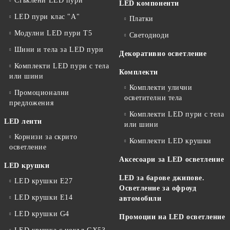
Стъклени LED пури
LED компоненти
LED пури клас "А"
Платки
Модулни LED пури T5
Светодиоди
Шини и тела за LED пури
Декоративно осветление
Комплекти LED пури с тела
Комплекти
или шини
Комплекти улични
Промоционални
осветителни тела
предложения
Комплекти LED пури с тела
LED ленти
или шини
Корнизи за скрито
Комплекти LED крушки
осветление
Аксесоари за LED осветление
LED крушки
LED за барове джипове.
LED крушки E27
Осветление за офроуд
LED крушки E14
автомобили
LED крушки G4
Промоции на LED осветление