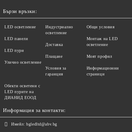
Бързи връзки:
LED осветление
Индустриално
Общи условия
осветление
LED панели
Монтаж на LED
Доставка
осветление
LED пури
Плащане
Моят профил
Улично осветление
Условия за
Информационни
гаранция
страници
Обекти осветени с
LED пурите на
ДИАНИД ЕООД
Информация за контакти:
Имейл:
bgledltd@abv.bg