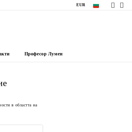
EUR
акти
Професор Лумен
ие
ности в областта на