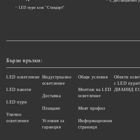
С дистанционно 
LED пури клас "Стандарт"
Бързи връзки:
LED осветление
Индустриално
Общи условия
Обекти осве
осветление
с LED пурит
LED панели
Монтаж на LED
ДИАНИД Е
Доставка
осветление
LED пури
Плащане
Моят профил
Улично
осветление
Условия за
Информационни
гаранция
страници