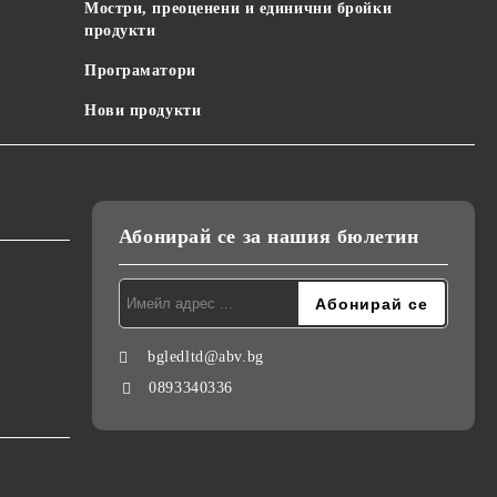
Мостри, преоценени и единични бройки
продукти
Програматори
Нови продукти
Абонирай се за нашия бюлетин
bgledltd@abv.bg
0893340336