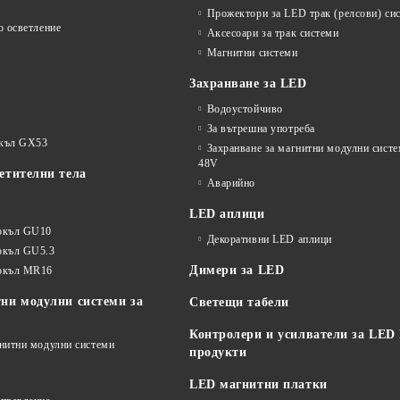
Прожектори за LED трак (релсови) си
о осветление
Аксесоари за трак системи
Магнитни системи
Захранване за LED
Водоустойчиво
За вътрешна употреба
окъл GX53
Захранване за магнитни модулни сист
48V
етителни тела
Аварийно
LED аплици
окъл GU10
Декоративни LED аплици
окъл GU5.3
Димери за LED
цокъл MR16
ни модулни системи за
Светещи табели
Контролери и усилватели за LED
гнитни модулни системи
продукти
LED магнитни платки