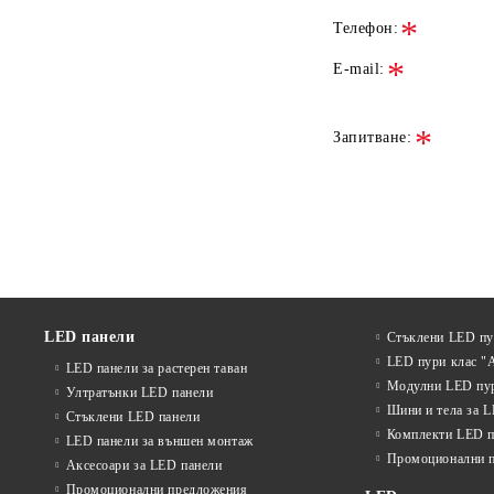
Телефон:
E-mail:
Запитване:
LED панели
Стъклени LED п
LED пури клас "
LED панели за растерен таван
Модулни LED пу
Ултратънки LED панели
Шини и тела за 
Стъклени LED панели
Комплекти LED п
LED панели за външен монтаж
Промоционални 
Аксесоари за LED панели
Промоционални предложения