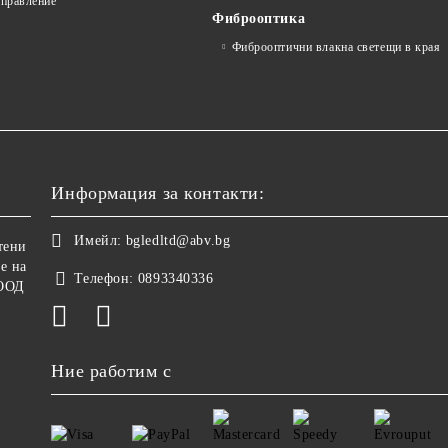
управление
Фиброоптика
Фиброоптични влакна светещи в края
Информация за контакти:
Имейл:
bgledltd@abv.bg
тени
е на
Телефон:
0893340336
ООД
Ние работим с