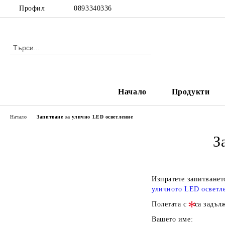
Профил
0893340336
Начало
Продукти
Начало
Запитване за улично LED осветление
З
Изпратете запитванет
уличното LED осветл
Полетата с
са задъл
Вашето име: