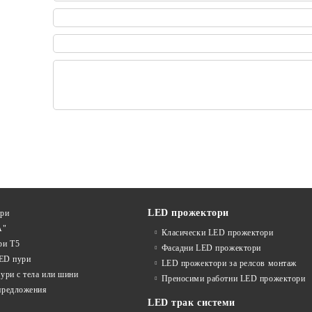
LED прожектори
ури
А"
Класически LED прожектори
ри T5
Фасадни LED прожектори
LED пури
LED прожектори за релсов монтаж
ури с тела или шини
Преносими работни LED прожектори
предложения
LED трак системи