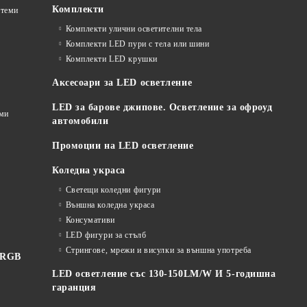
Комплекти
стеми
Комплекти улични осветителни тела
Комплекти LED пури с тела или шини
Комплекти LED крушки
Аксесоари за LED осветление
LED за барове джипове. Осветление за офроуд
еми
автомобили
Промоции на LED осветление
Коледна украса
Светещи коледни фигури
Външна коледна украса
Консумативи
LED фигури за стълб
Стрингове, мрежи и висулки за външна употреба
 RGB
LED осветление със 130-150LM/W И 5-годишна
гаранция