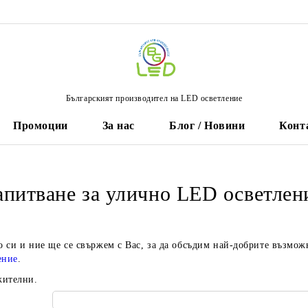
Българският производител на LED осветление
Промоции
За нас
Блог / Новини
Конт
апитване за улично LED осветлен
о си и ние ще се свържем с Вас, за да обсъдим най-добрите възмож
ение
.
жителни.