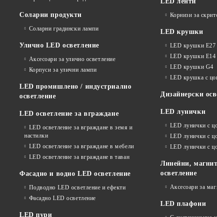
LED ленти
Соларни продукти
Корнизи за скрит
Соларни градински лампи
LED крушки
Улично LED осветление
LED крушки E27
LED крушки E14
Аксесоари за улично осветление
LED крушки G4
Корпуси за улични лампи
LED крушка с ц
LED промишлено / индустриално
Дизайнерски осв
осветление
LED лунички
LED осветление за вграждане
LED лунички с ц
LED осветление за вграждане в земя и
настилки
LED лунички с ц
LED осветление за вграждане в мебели
LED лунички с 
LED осветление за вграждане в таван
Линейни, магнит
осветление
Фасадно и водно LED осветление
Аксесоари за ма
Подводно LED осветление и ефекти
Фасадно LED осветление
LED плафони
LED пури