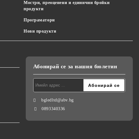
Мостри, преоценени и единични бройки
продукти
Програматори
Нови продукти
Абонирай се за нашия бюлетин
bgledltd@abv.bg
0893340336