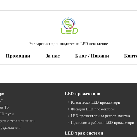
Българският производител на LED осветление
Промоции
За нас
Блог / Новини
Конт
LED прожектори
ури
А"
Класически LED прожектори
ри T5
Фасадни LED прожектори
LED пури
LED прожектори за релсов монтаж
ури с тела или шини
Преносими работни LED прожектори
предложения
LED трак системи