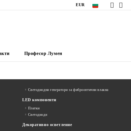
EUR
акти
Професор Лумен
Светодиодни генератори за фиброоптични влакна
LED компоненти
Платки
Светодиоди
Декоративно осветление