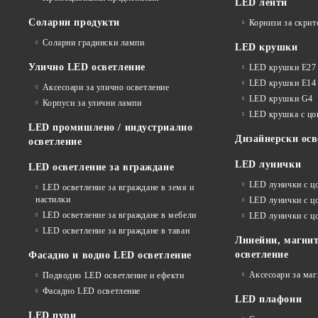
LED ленти
Соларни продукти
Корнизи за скрит
Соларни градински лампи
LED крушки
Улично LED осветление
LED крушки E27
LED крушки E14
Аксесоари за улично осветление
LED крушки G4
Корпуси за улични лампи
LED крушка с ц
LED промишлено / индустриално
Дизайнерски осв
осветление
LED лунички
LED осветление за вграждане
LED лунички с ц
LED осветление за вграждане в земя и
настилки
LED лунички с ц
LED осветление за вграждане в мебели
LED лунички с 
LED осветление за вграждане в таван
Линейни, магнит
осветление
Фасадно и водно LED осветление
Аксесоари за ма
Подводно LED осветление и ефекти
Фасадно LED осветление
LED плафони
LED пури