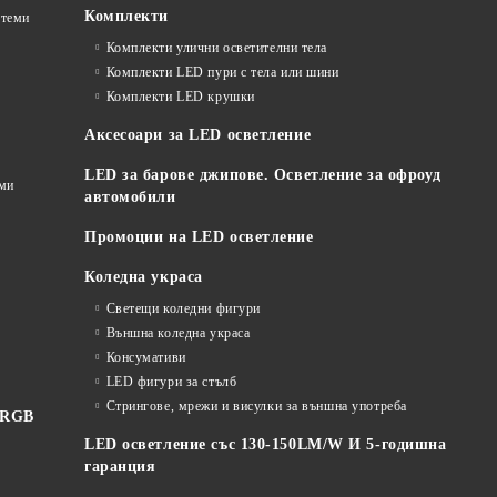
Комплекти
стеми
Комплекти улични осветителни тела
Комплекти LED пури с тела или шини
Комплекти LED крушки
Аксесоари за LED осветление
LED за барове джипове. Осветление за офроуд
еми
автомобили
Промоции на LED осветление
Коледна украса
Светещи коледни фигури
Външна коледна украса
Консумативи
LED фигури за стълб
Стрингове, мрежи и висулки за външна употреба
 RGB
LED осветление със 130-150LM/W И 5-годишна
гаранция