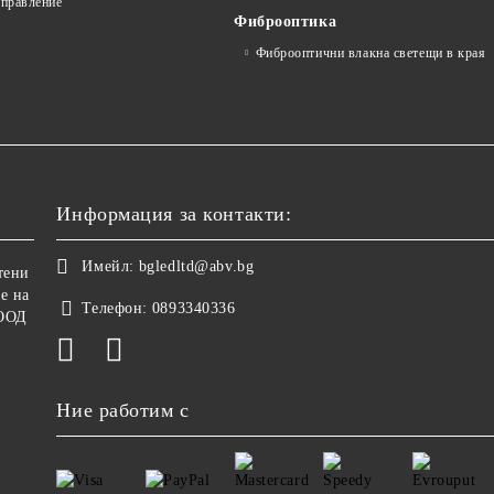
управление
Фиброоптика
Фиброоптични влакна светещи в края
Информация за контакти:
Имейл:
bgledltd@abv.bg
тени
е на
Телефон:
0893340336
ООД
Ние работим с