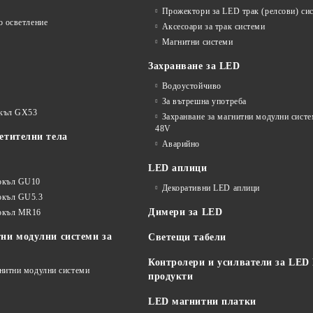
Прожектори за LED трак (релсови) си
о осветление
Аксесоари за трак системи
Магнитни системи
Захранване за LED
Водоустойчиво
За вътрешна употреба
окъл GX53
Захранване за магнитни модулни сист
48V
етителни тела
Аварийно
LED аплици
окъл GU10
Декоративни LED аплици
окъл GU5.3
Димери за LED
цокъл MR16
ни модулни системи за
Светещи табели
Контролери и усилватели за LED
гнитни модулни системи
продукти
LED магнитни платки