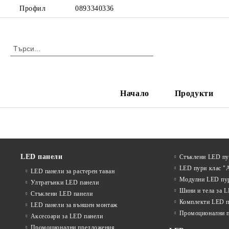
Профил
0893340336
Начало
Продукти
LED панели
Стъклени LED п
LED пури клас "
LED панели за растерен таван
Модулни LED пу
Ултратънки LED панели
Шини и тела за 
Стъклени LED панели
Комплекти LED п
LED панели за външен монтаж
Промоционални 
Аксесоари за LED панели
Промоционални предложения