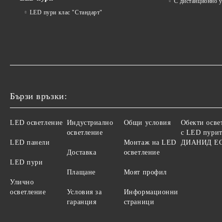
С дистанционно 
LED пури клас "Стандарт"
Бързи връзки:
LED осветление
Индустриално
Общи условия
Обекти осве
осветление
с LED пурит
LED панели
Монтаж на LED
ДИАНИД Е
Доставка
осветление
LED пури
Плащане
Моят профил
Улично
осветление
Условия за
Информационни
гаранция
страници